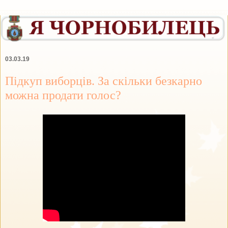
03.03.19
Підкуп виборців. За скільки безкарно
можна продати голос?