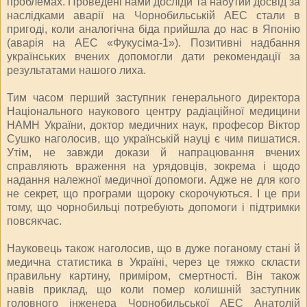
проблемах. Проведені нами досліди та набутий досвід за
наслідками аварії на Чорнобильській АЕС стали в
пригоді, коли аналогічна біда прийшла до нас в Японію
(аварія на АЕС «Фукусіма-1»). Позитивні надбання
українських вчених допомогли дати рекомендації за
результатами нашого лиха.
Тим часом перший заступник генерального директора
Національного наукового центру радіаційної медицини
НАМН України, доктор медичних наук, професор Віктор
Сушко наголосив, що українській науці є чим пишатися.
Утім, не завжди докази й напрацювання вчених
справляють враження на урядовців, зокрема і щодо
надання належної медичної допомоги. Адже не для кого
не секрет, що програми щороку скорочуються. І це при
тому, що чорнобильці потребують допомоги і підтримки
повсякчас.
Науковець також наголосив, що в дуже поганому стані й
медична статистика в Україні, через це тяжко скласти
правильну картину, приміром, смертності. Він також
навів приклад, що коли помер колишній заступник
головного інженера Чорнобильської АЕС Анатолій