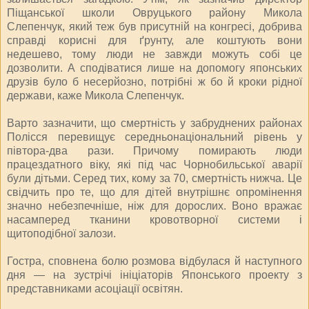
Піщанської школи Овруцького району Микола
Слепенчук, який теж був присутній на конгресі, добрива
справді корисні для ґрунту, але коштують вони
недешево, тому люди не завжди можуть собі це
дозволити. А сподіватися лише на допомогу японських
друзів було б несерйозно, потрібні ж бо й кроки рідної
держави, каже Микола Слепенчук.
Варто зазначити, що смертність у забруднених районах
Полісся перевищує середньонаціональний рівень у
півтора-два рази. Причому помирають люди
працездатного віку, які під час Чорнобильської аварії
були дітьми. Серед тих, кому за 70, смертність нижча. Це
свідчить про те, що для дітей внутрішнє опромінення
значно небезпечніше, ніж для дорослих. Воно вражає
насамперед тканини кровотворної системи і
щитоподібної залози.
Гостра, сповнена болю розмова відбулася й наступного
дня — на зустрічі ініціаторів Японського проекту з
представниками асоціації освітян.