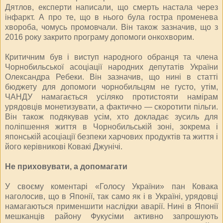
Дятлов, експерти написали, що смерть настала через
інфаркт. А про те, що в нього була гостра променева
хвороба, чомусь промовчали. Він також зазначив, що з
2016 року закрито програму допомоги онкохворим.
Критичним був і виступ народного обранця та члена
Чорнобильської асоціації народних депутатів України
Олександра Ребеки. Він зазначив, що нині в статті
бюджету для допомоги чорнобильцям не густо, утім,
ЧАНДУ намагається усіляко протистояти намірам
урядовців монетизувати, а фактично — скоротити пільги.
Він також подякував усім, хто докладає зусиль для
поліпшення життя в Чорнобильській зоні, зокрема і
японській асоціації безпеки харчових продуктів та життя і
його керівникові Ковакі Джунічі.
Не приховувати, а допомагати
У своєму коментарі «Голосу України» пан Ковака
наголосив, що в Японії, так само як і в Україні, урядовці
намагаються применшити наслідки аварії. Нині в Японії
мешканців району Фукусіми активно запрошують