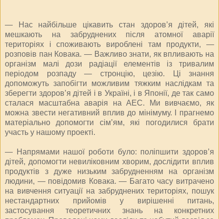
— Нас найбільше цікавить стан здоров’я дітей, які
мешкають на забруднених після атомної аварії
територіях і споживають вироблені там продукти, —
розповів пан Ковака. — Важливо знати, як впливають на
організм малі дози радіації елементів із тривалим
періодом розпаду — стронцію, цезію. Ці знання
допоможуть запобігти можливим тяжким наслідкам та
зберегти здоров’я дітей і в Україні, і в Японії, де так само
сталася масштабна аварія на АЕС. Ми вивчаємо, як
можна звести негативний вплив до мінімуму. І прагнемо
матеріально допомогти сім’ям, які погодилися брати
участь у нашому проекті.
— Напрямами нашої роботи було: поліпшити здоров’я
дітей, допомогти невиліковним хворим, дослідити вплив
продуктів з дуже низьким забрудненням на організм
людини, — повідомив Ковака. — Багато часу витрачено
на вивчення ситуації на забруднених територіях, пошук
нестандартних прийомів у вирішенні питань,
застосування теоретичних знань на конкретних