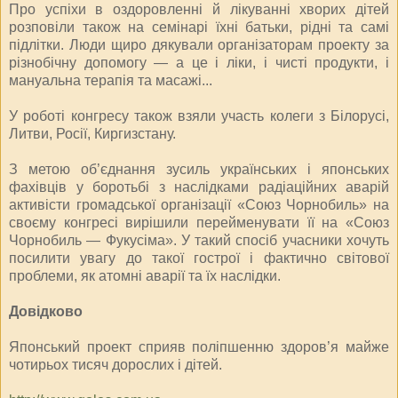
Про успіхи в оздоровленні й лікуванні хворих дітей
розповіли також на семінарі їхні батьки, рідні та самі
підлітки. Люди щиро дякували організаторам проекту за
різнобічну допомогу — а це і ліки, і чисті продукти, і
мануальна терапія та масажі...
У роботі конгресу також взяли участь колеги з Білорусі,
Литви, Росії, Киргизстану.
З метою об’єднання зусиль українських і японських
фахівців у боротьбі з наслідками радіаційних аварій
активісти громадської організації «Союз Чорнобиль» на
своєму конгресі вирішили перейменувати її на «Союз
Чорнобиль — Фукусіма». У такий спосіб учасники хочуть
посилити увагу до такої гострої і фактично світової
проблеми, як атомні аварії та їх наслідки.
Довідково
Японський проект сприяв поліпшенню здоров’я майже
чотирьох тисяч дорослих і дітей.