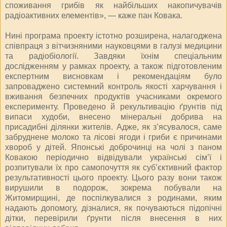
споживання грибів як найбільших накопичувачів
радіоактивних елементів», — каже пан Ковака.
Нині програма проекту істотно розширена, налагоджена
співпраця з вітчизняними науковцями в галузі медицини
та радіобіології. Завдяки їхнім спеціальним
дослідженням у рамках проекту, а також підготовленим
експертним висновкам і рекомендаціям було
запроваджено системний контроль якості харчування і
вживання безпечних продуктів учасниками окремого
експерименту. Проведено й рекультивацію ґрунтів під
випаси худоби, внесено мінеральні добрива на
присадибні ділянки жителів. Адже, як з’ясувалося, саме
забруднене молоко та лісові ягоди і гриби є причинами
хвороб у дітей. Японські доброчинці на чолі з паном
Ковакою періодично відвідували українські сім’ї і
розпитували їх про самопочуття як суб’єктивний фактор
результативності цього проекту. Цього разу вони також
вирушили в подорож, зокрема побували на
Житомирщині, де поспілкувалися з родинами, яким
надають допомогу, дізналися, як почуваються підопічні
дітки, перевірили ґрунти після внесення в них