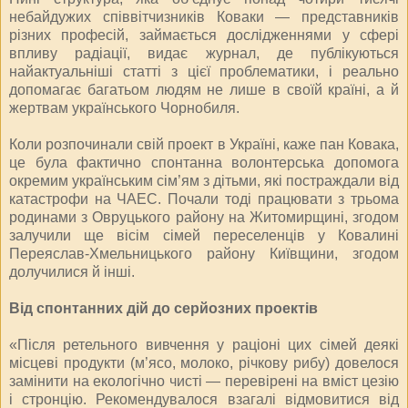
небайдужих співвітчизників Коваки — представників
різних професій, займається дослідженнями у сфері
впливу радіації, видає журнал, де публікуються
найактуальніші статті з цієї проблематики, і реально
допомагає багатьом людям не лише в своїй країні, а й
жертвам українського Чорнобиля.
Коли розпочинали свій проект в Україні, каже пан Ковака,
це була фактично спонтанна волонтерська допомога
окремим українським сім’ям з дітьми, які постраждали від
катастрофи на ЧАЕС. Почали тоді працювати з трьома
родинами з Овруцького району на Житомирщині, згодом
залучили ще вісім сімей переселенців у Ковалині
Переяслав-Хмельницького району Київщини, згодом
долучилися й інші.
Від спонтанних дій до серйозних проектів
«Після ретельного вивчення у раціоні цих сімей деякі
місцеві продукти (м’ясо, молоко, річкову рибу) довелося
замінити на екологічно чисті — перевірені на вміст цезію
і стронцію. Рекомендувалося взагалі відмовитися від