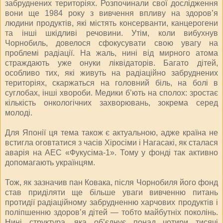
забруднених територіях. Розпочинали свої дослідження
вони ще 1984 року з вивчення впливу на здоров’я
людини продуктів, які містять консерванти, канцерогени
та інші шкідливі речовини. Утім, коли вибухнув
Чорнобиль, довелося сфокусувати свою увагу на
проблемі радіації. На жаль, нині від мирного атома
страждають уже онуки ліквідаторів. Багато дітей,
особливо тих, які живуть на радіаційно забруднених
територіях, скаржаться на головний біль, на болі в
суглобах, інші хвороби. Медики б’ють на сполох: зростає
кількість онкологічних захворювань, зокрема серед
молоді.
Для Японії ця тема також є актуальною, адже країна не
встигла оговтатися з часів Хіросіми і Нагасакі, як сталася
аварія на АЕС «Фукусіма-1». Тому у фонді так активно
допомагають українцям.
Тож, як зазначив пан Ковака, після Чорнобиля його фонд
став приділяти ще більше уваги вивченню питань
протидії радіаційному забрудненню харчових продуктів і
поліпшенню здоров’я дітей — тобто майбутніх поколінь.
Нині структура, яка об’єднує понад чотири тисячі