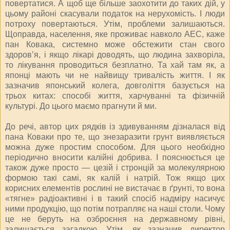
повертатися. А щоб ще більше заохотити до таких дій, у
цьому районі скасували податок на нерухомість. І люди
потроху повертаються. Утім, проблеми залишаються.
Щоправда, населення, яке проживає навколо АЕС, каже
пан Ковака, системно може обстежити стан свого
здоров’я, і якщо лікарі доводять, що людина захворіла,
то лікування проводиться безплатно. Та хай там як, а
японці мають чи не найвищу тривалість життя. І як
зазначив японський колега, довголіття базується на
трьох китах: способі життя, харчуванні та фізичній
культурі. До цього маємо прагнути й ми.
До речі, автор цих рядків із здивуванням дізналася від
пана Коваки про те, що знезаразити грунт виявляється
можна дуже простим способом. Для цього необхідно
періодично вносити калійні добрива. І пояснюється це
також дуже просто — цезій і стронцій за молекулярною
формою такі самі, як калій і натрій. Тож якщо цих
корисних елементів рослині не вистачає в ґрунті, то вона
«тягне» радіоактивні і в такий спосіб надміру насичує
ними продукцію, що потім потрапляє на наші столи. Чому
це не беруть на озброєння на державному рівні,
залишається загадкою. Утім, як зазначив директор