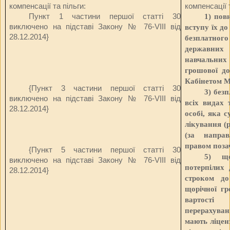
компенсації та пільги:
компенсації 
Пункт 1 частини першої статті 30
1) пов
виключено на підставі Закону
№ 76-VIII від
вступу їх д
28.12.2014
}
безплатног
державних
навчальних
грошової до
Кабінетом М
{Пункт 3 частини першої статті 30
3) без
виключено на підставі Закону
№ 76-VIII від
всіх видах 
28.12.2014
}
особі, яка 
лікування (р
(за направ
правом поза
{Пункт 5 частини першої статті 30
5) що
виключено на підставі Закону
№ 76-VIII від
потерпілих 
28.12.2014
}
строком до
щорічної гр
вартості 
перерахува
мають ліцен