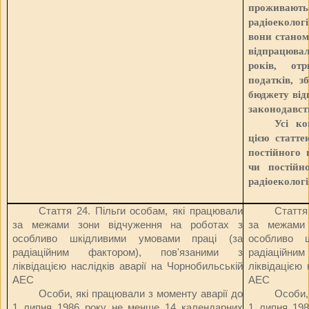
прожива
радіоеколо
вони станом
відпрацюва
років, от
податків, з
бюджету від
законодавст
Усі ко
цією статт
постійного 
чи постійн
радіоеколог
Стаття 24.
Пільги особам, які працювали
Стаття
за межами зони відчуження на роботах з
за межами 
особливо шкідливими умовами праці (за
особливо 
радіаційним фактором), пов'язаними з
радіаційн
ліквідацією наслідків аварії на Чорнобильській
ліквідацією 
АЕС
АЕС
Особи, які працювали з моменту аварії до
Особи,
1 липня 1986 року не менше 14 календарних
1 липня 19