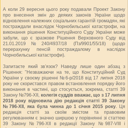
А коли 29 вересня цього року подавали Проект Закону
про внесення змін до деяких законів України щодо
відновлення належних соціальних гарантій громадян, які
постраждали внаслідок Чорнобильської катастрофи, на
виконання рішення Конституційного Суду України може
забули, що є зразкове Рішення Верховного Суду від
21.01.2019№240/4937/18 (Пз/9901/55/18) (щодо
перерахунку пенсій постраждалому в наслідок
Чорнобильської катастрофи).
Запитаєте який зв'язок? Наведу лише один абзац з
Рішення: "Незважаючи на те, що Конституційний Суд
України у своєму рішенні №6-р/2018 від 17 липня 2018
року не скористався правом встановлення порядку його
виконання в частині, що стосується, зокрема, статті 39
Закону №796-ХІІ,
колегія суддів вважає, що з 17 липня
2018 року відновила дію редакція статті 39 Закону
№796-ХІІ, яка була чинна до 1 січня 2015 року
. Ця
редакція статті за своїм змістом та правовим
регулюванням є значно ширшою у порівнянні зі статтею
39 Закону №796-ХІІ в редакції Закону №987-VIII і