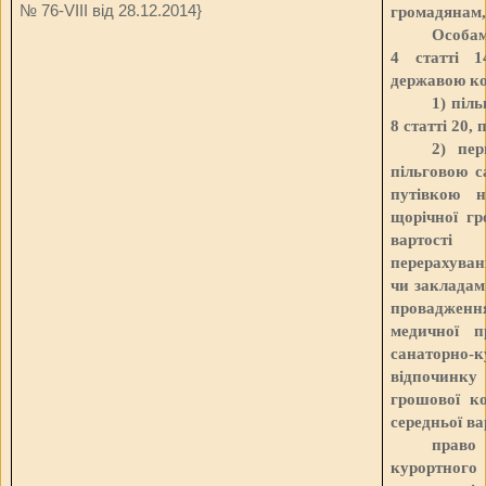
№ 76-VIII від 28.12.2014
}
громадянам, 
Особам
4 статті 1
державою ко
1) піль
8 статті 20, 
2) пер
пільговою с
путівкою 
щорічної гр
вартості 
перерахуван
чи закладам
провадженн
медичної п
санаторно
відпочинку
грошової ко
середньої ва
право
курортного 