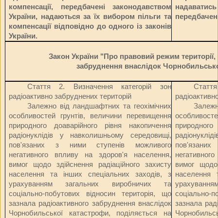
компенсації, передбачені законодавством
надаватись
України, надаються за їх вибором пільги та
передбачені
компенсації відповідно до одного із законів
України.
Закон України "Про правовий режим території,
забруднення внаслідок Чорнобильсько
Стаття 2. Визначення категорій зон
Статт
радіоактивно забруднених територій
радіоактивн
Залежно від ландшафтних та геохімічних
Залежн
особливостей грунтів, величини перевищення
особливосте
природного доаварійного рівня накопичення
природного
радіонуклідів у навколишньому середовищі,
радіонуклі
пов'язаних з ними ступенів можливого
пов'язани
негативного впливу на здоров'я населення,
негативног
вимог щодо здійснення радіаційного захисту
вимог щодо 
населення та інших спеціальних заходів, з
населення 
урахуванням загальних виробничих та
урахуванн
соціально-побутових відносин територія, що
соціально-п
зазнала радіоактивного забруднення внаслідок
зазнала рад
Чорнобильської катастрофи, поділяється на
Чорнобильс