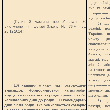
щорічної від
яка їх замі
потерпілою
відпустка бе
{Пункт 8 частини першої статті 30
6) що
виключено на підставі Закону
№ 76-VIII від
розмірі, в
28.12.2014
}
України, н
кожну ди
евакуйова
народилася
батька, як
матері, має
або 2, або
вагітності а
належати д
кожну дит
безумовног
10) надання жінкам, які постраждали
внаслідок Чорнобильської катастрофи,
моменту ав
відпустки по вагітності і родах тривалістю 90
відселення.
календарних днів до родів і 90 календарних
8) що
днів після родів, яка обчислюється сумарно
розмірі, в
і надається жінкам повністю незалежно від