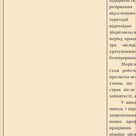
підприємств
розірвання
відселенням
території
відповідн
зберігаютьс
період прац
три місяц
урахування
безперервни
Зберіг
стаж робот
протягом чет
умови, що 
строк після
зайнятості,
У випа
минув, і ві
запропонова
нових проф
працівник 
пізніше міс