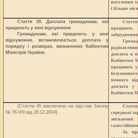
населення за
і більше міс
Стаття 39. Доплата громадянам, які
Стаття
працюють у зоні відчуження
працюють 
Громадянам, які працюють у зоні
забруднення
відчуження, встановлюється доплата у
Громад
порядку і розмірах, визначених Кабінетом
радіоактив
Міністрів України.
доплата в п
Кабінетом М
працюють у 
безумовного
повного від
доплата у 
Кабінетом М
{Статтю 45 виключено на підставі Закону
Стаття
№ 76-VIII від 28.12.2014
}
середньої за
звільненні
самостійним
За пр