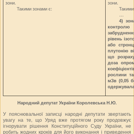
зони.
зони.
Такими зонами є:
Такими
…
4) зон
контролю 
забруднен
рівень ізот
або стронц
плутонію ві
що розраху
доза опро
коефіцієн
рослини та
мЗв (0,05 б
одержувала
Народний депутат України Королевська Н.Ю.
У пояснювальної записці народні депутати звертають
увагу на те, що Уряд вже протягом року продовжує
ігнорувати рішення Конституційного Суду України, не
робить жодних кроків для його виконання і приведення