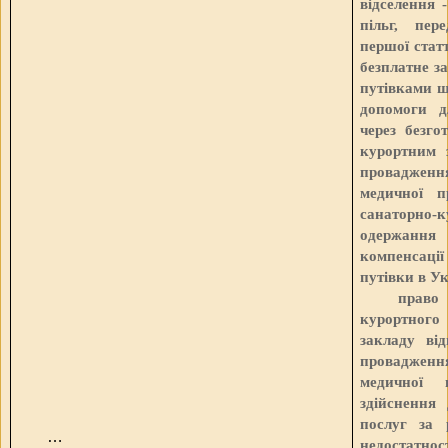
відселення 
пільг, пер
першої стат
безплатне з
путівками ш
допомоги д
через безго
курортним 
провадженн
медичної п
санаторн
одержанн
компенсаці
путівки в Ук
право
курортного 
закладу ві
провадженн
медичної 
здійснення
послуг за 
…
недостатн