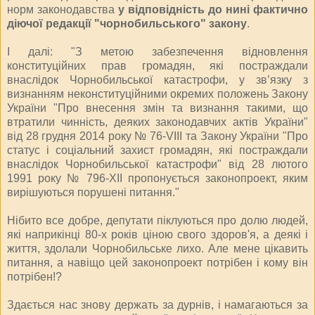
норм законодавства
у відповідність до нині фактично
діючої редакції "чорнобильського" закону
.
І далі: "З метою забезпечення відновлення
конституційних прав громадян, які постраждали
внаслідок Чорнобильської катастрофи, у зв’язку з
визнанням неконституційними окремих положень Закону
України "Про внесення змін та визнання такими, що
втратили чинність, деяких законодавчих актів України"
від 28 грудня 2014 року № 76-VIII та Закону України "Про
статус і соціальний захист громадян, які постраждали
внаслідок Чорнобильської катастрофи" від 28 лютого
1991 року № 796-XII пропонується законопроект, яким
вирішуються порушені питання."
Нібито все добре, депутати піклуються про долю людей,
які наприкінці 80-х років ціною свого здоров'я, а деякі і
життя, здолали Чорнобильське лихо. Але мене цікавить
питання, а навіщо цей законопроект потрібен і кому він
потрібен!?
Здається нас знову держать за дурнів, і намагаються за