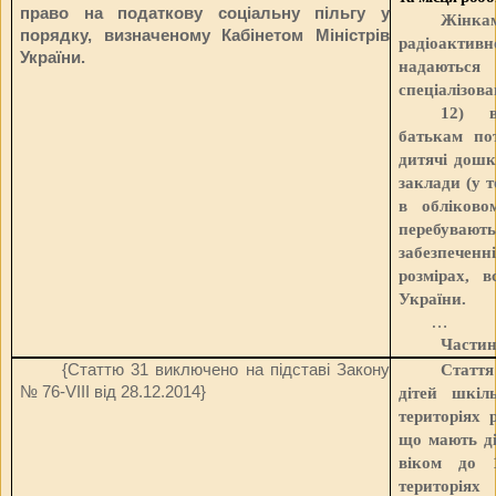
право на податкову соціальну пільгу у
Жінка
порядку, визначеному Кабінетом Міністрів
радіоактивно
України.
надаються
спеціалізов
12) в
батькам пот
дитячі дошк
заклади (у т
в обліково
перебува
забезпечен
розмірах, в
України.
…
Частин
{Статтю 31 виключено на підставі Закону
Стаття
№ 76-VIII від 28.12.2014
}
дітей шкіл
територіях 
що мають ді
віком до 
територіях