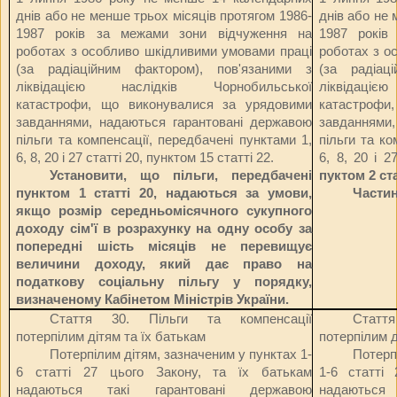
днів або не менше трьох місяців протягом 1986-
днів або не 
1987 років за межами зони відчуження на
1987 років
роботах з особливо шкідливими умовами праці
роботах з о
(за радіаційним фактором), пов'язаними з
(за радіац
ліквідацією наслідків Чорнобильської
ліквідаці
катастрофи, що виконувалися за урядовими
катастрофи
завданнями, надаються гарантовані державою
завданнями,
пільги та компенсації, передбачені пунктами 1,
пільги та ко
6, 8, 20 і 27 статті 20, пунктом 15 статті 22.
6, 8, 20 і 2
Установити, що пільги, передбачені
пуктом 2 ста
пунктом 1 статті 20, надаються за умови,
Частин
якщо розмір середньомісячного сукупного
доходу сім'ї в розрахунку на одну особу за
попередні шість місяців не перевищує
величини доходу, який дає право на
податкову соціальну пільгу у порядку,
визначеному Кабінетом Міністрів України.
Стаття 30.
Пільги та компенсації
Статт
потерпілим дітям та їх батькам
потерпілим д
Потерпілим дітям, зазначеним у пунктах 1-
Потерп
6 статті 27 цього Закону, та їх батькам
1-6 статті
надаються такі гарантовані державою
надаються