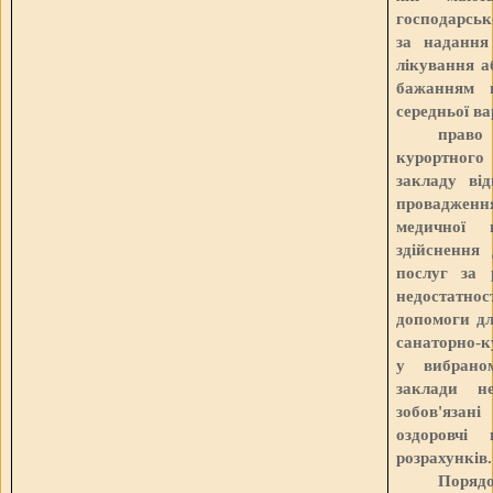
господарськ
за надання
лікування а
бажанням г
середньої ва
право
курортного 
закладу ві
провадженн
медичної 
здійснення
послуг за 
недостатн
допомоги дл
санаторно-к
у вибраном
заклади н
зобов'язані
оздоровчі 
розрахунків.
Поряд