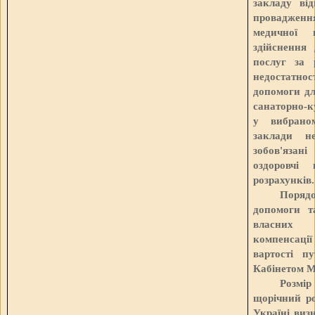
закладу ві
провадженн
медичної 
здійснення
послуг за 
недостатн
допомоги дл
санаторно-к
у вибраном
заклади н
зобов'язані
оздоровчі 
розрахунків.
Поряд
допомоги т
власних 
компенсації
вартості п
Кабінетом М
Розмі
щорічний ро
Україні виз