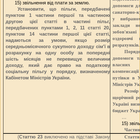
15) звільнення від плати за землю.
допомоги дл
Установити, що пільги, передбачені
санаторно-к
пунктом 1 частини першої та частиною
у вибраном
другою цієї статті в частині пільг,
заклади н
передбачених пунктами 1, 2, 11 статті 20,
зобов'язані
пунктом 14 частини першої цієї статті,
оздоровчі 
надаються за умови, якщо розмір
розрахунків.
середньомісячного сукупного доходу сім'ї в
Поряд
розрахунку на одну особу за попередні
допомоги т
шість місяців не перевищує величини
власних 
доходу, який дає право на податкову
компенсаці
соціальну пільгу у порядку, визначеному
Кабінетом Міністрів України.
путівки в У
Міністрів Ук
Розмі
щорічний ро
Україні виз
бюджет Укра
…
15) звіл
Частин
{
Статтю 23
виключено на підставі Закону
Статт