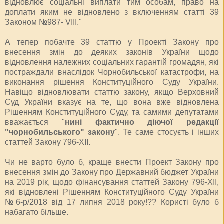
відновлює соціальні виплати тим особам, право на
доплати яким не відновлено з включенням статті 39
Законом №987- VIII."
А тепер побачте 39 статтю у Проекті Закону про
внесення змін до деяких законів України щодо
відновлення належних соціальних гарантій громадян, які
постраждали внаслідок Чорнобильської катастрофи, на
виконання рішення Конституційного Суду України.
Навіщо відновлювати статтю закону, якщо Верховний
Суд України вказує на те, що вона вже відновлена
Рішенням Конституційного Суду, та самими депутатами
вважається "
нині фактично діючої редакції
"чорнобильського" закону
". Те саме стосуєть і інших
статтей Закону 796-ХІІ.
Чи не варто було б, краще внести Проект Закону про
внесення змін до Закону про Державний бюджет України
на 2019 рік, щодо фінансування статтей Закону 796-ХІІ,
які відновлені Рішенням Конституційного Суду України
№6-р/2018 від 17 липня 2018 року!?? Користі було б
набагато більше.