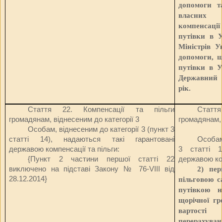
допомоги т
власних 
компенсаці
путівки в У
Міністрів У
допомоги, щ
путівки в У
Державний 
рік.
Стаття 22.
Компенсації та пільги
Статт
громадянам, віднесеним до категорії 3
громадянам, 
Особам, віднесеним до категорії 3 (пункт 3
статті 14), надаються такі гарантовані
Особам
державою компенсації та пільги:
3 статті 1
{Пункт 2 частини першої статті 22
державою ком
виключено на підставі Закону
№ 76-VIII від
2) пер
28.12.2014
}
пільговою с
путівкою 
щорічної гр
вартості 
перерахуван