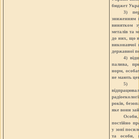
бюджет Укра
3) пе
зниженням й
винятком з
металів та м
до них, що 
виконавчої 
державної по
4) від
палива, пр
норм, особа
не мають це
5) п
відпрацюва
радіоеколог
років, безо
яке вони зай
Особи
постійно п
у зоні поси
та особи, 