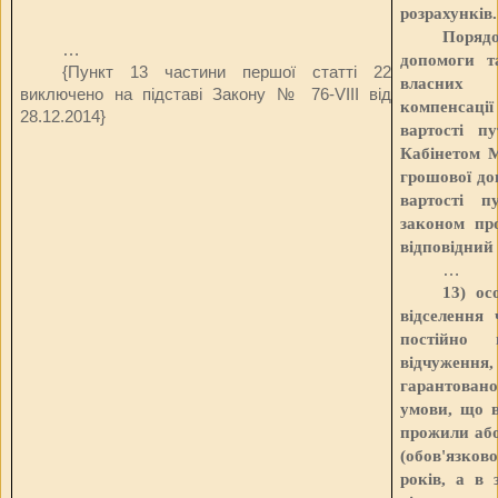
розрахунків.
Поряд
…
допомоги т
{Пункт 13 частини першої статті 22
власних 
виключено на підставі Закону
№ 76-VIII від
компенсації
28.12.2014
}
вартості п
Кабінетом М
грошової до
вартості п
законом пр
відповідний 
…
13) ос
відселення 
постійно 
відчуження
гарантовано
умови, що в
прожили або
(обов'язко
років, а в 