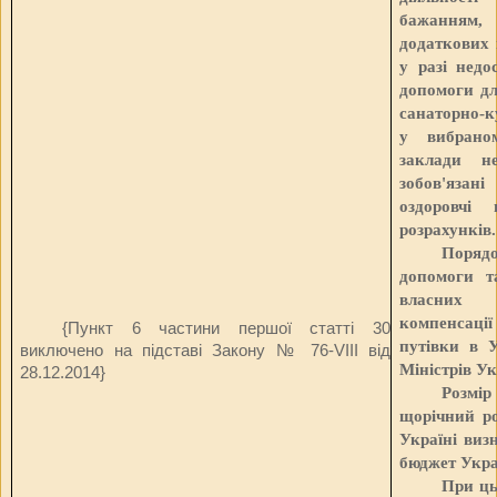
бажанням, 
додаткових 
у разі недо
допомоги дл
санаторно-к
у вибраном
заклади н
зобов'язані
оздоровчі 
розрахунків.
Поряд
допомоги т
власних 
компенсаці
{Пункт 6 частини першої статті 30
путівки в У
виключено на підставі Закону
№ 76-VIII від
Міністрів Ук
28.12.2014
}
Розмі
щорічний ро
Україні виз
бюджет Укра
При ць