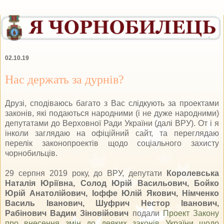
02.10.19
Нас держать за дурнів?
Друзі, сподіваюсь багато з Вас слідкують за проектами
законів, які подаються народними (і не дуже народними)
депутатами до Верховної Ради України (далі ВРУ). От і я
інколи заглядаю на офіційний сайт, та переглядаю
перелік законопроектів щодо соціального захисту
чорнобильців.
29 серпня 2019 року, до ВРУ, депутати
Королевська
Наталія Юріївна, Солод Юрій Васильович, Бойко
Юрій Анатолійович, Іоффе Юлій Якович, Німченко
Василь Іванович, Шуфрич Нестор Іванович,
Рабінович Вадим Зіновійович
подали
Проект Закону
про внесення змін до деяких законів України щодо