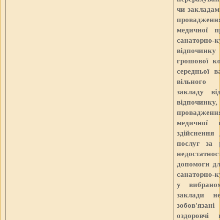
чи закладам
провадженн
медичної п
санаторно
відпочинку
грошової ко
середньої в
вільного 
закладу ві
відпочин
провадженн
медичної 
здійснення
послуг за 
недостатн
допомоги дл
санаторно-к
у вибраном
заклади н
зобов'язані
оздоровчі 