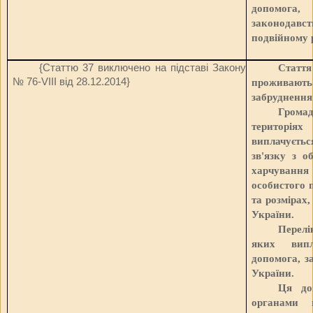
допомог
законодавс
подвійному р
{Статтю 37 виключено на підставі Закону
Стаття
№ 76-VIII від 28.12.2014
}
проживають
забруднення
Гром
територіях
виплачуєть
зв'язку з 
харчуванн
особистого 
та розмірах
України.
Перел
яких випл
допомога, з
України.
Ця до
органами 