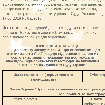
відновлення належних соціальних гарантій громадян, які
постраждали внаслідок Чорнобильської катастрофи, на
виконання рішення Конституційного Суду України
від
17.07.2018 № 6-р/2018.
Його текст вже доступний до перегляду за посиланням
на сторіці Ради, але я спрощу Вам завдання і викладу
порівняльну таблицю для перегляду.
ПОРІВНЯЛЬНА ТАБЛИЦЯ
до проекту Закону України "Про внесення змін до
деяких законів України щодо відновлення належних
соціальних гарантій
громадян, які постраждали
внаслідок Чорнобильської катастрофи, на виконання
рішення Конституційного Суду України
"
Зміст положення (норми) чинного
Зміст ві
законодавства
Закон України "Про статус і соціальний захист громад
Чорнобильської катастроф
Стаття відсутня
Стаття 
забруднени