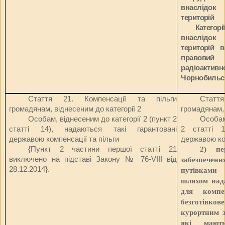
внаслідок
територій
Категор
внаслідок
територій 
правовий 
радіоакти
Чорнобильсь
Стаття 21.
Компенсації та пільги
Статт
громадянам, віднесеним до категорії 2
громадянам, 
Особам, віднесеним до категорії 2 (пункт 2
Особам
статті 14), надаються такі гарантовані
2 статті 1
державою компенсації та пільги
державою ком
{Пункт 2 частини першої статті 21
2) пе
виключено на підставі Закону
№ 76-VIII від
забезпеч
28.12.2014
}.
путівками
шляхом над
для компен
безготівк
курортним з
які мают