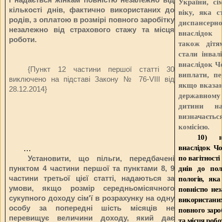
України, с
кількості днів, фактично використаних до
віку, яка с
родів, з оплатою в розмірі повного заробітку
диспансер
незалежно від страхового стажу та місця
внаслідок 
роботи.
також дітя
стали інвал
внаслідок Ч
{Пункт 12 частини першої статті 30
виплати, пе
виключено на підставі Закону
№ 76-VIII від
якщо вказан
28.12.2014
}
державному 
дитини на
визначаєть
комісією.
10) н
внаслідок Чо
…
по вагітност
Установити, що пільги, передбачені
пунктом 4 частини першої та пунктами 8, 9
днів до пол
частини третьої цієї статті, надаються за
пологів, як
умови, якщо розмір середньомісячного
повністю нез
сукупного доходу сім'ї в розрахунку на одну
використани
особу за попередні шість місяців не
повного заро
перевищує величини доходу, який дає
та місця робо