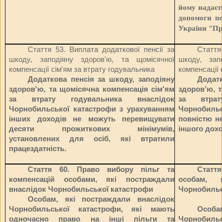
йому надаєт
допомоги по
України "Пр
Стаття 53.
Виплата додаткової пенсії за
Стаття
шкоду, заподіяну здоров'ю, та щомісячної
шкоду, зап
компенсації сім'ям за втрату годувальника
компенсації 
Додаткова пенсія за шкоду, заподіяну
Додатк
здоров'ю, та щомісячна компенсація сім'ям
здоров’ю, 
за втрату годувальника внаслідок
за втрат
Чорнобильської катастрофи з урахуванням
Чорнобильс
інших доходів не можуть перевищувати
повністю не
десяти прожиткових мінімумів,
іншого дохо
установлених для осіб, які втратили
працездатність.
Стаття 60. Право вибору пільг та
Стаття
компенсацій особами, які постраждали
особам, 
внаслідок Чорнобильської катастрофи
Чорнобильс
Особам, які постраждали внаслідок
Чорнобильської катастрофи, які мають
Особа
одночасно право на інші пільги та
Чорнобил