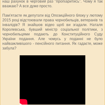
наш рахунок в черговий раз "пропіаритись". Чому я так
вважаю? А все дуже просто.
Пам'ятаєте як депутати від Опозиційного блоку у лютому
2015 році відстоювали права чорнобильців, ветеранів та
інвалідів? Я знайшов відео щоб ви згадали. Наталя
Королевська, бувший міністр соціальної політики, з
чорнобильцями подають до Конституційного Суду
України подання. Але чомусь у поданні не було
найважливішого - пенсійного питання. Як гадаєте, може
забула?