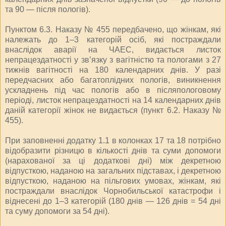
та 90 — після пологів).
Пунктом 6.3. Наказу № 455 передбачено, що жінкам, які
належать до 1–3 категорій осіб, які постраждали
внаслідок аварії на ЧАЕС, видається листок
непрацездатності у зв’язку з вагітністю та пологами з 27
тижнів вагітності на 180 календарних днів. У разі
передчасних або багатоплідних пологів, виникнення
ускладнень під час пологів або в післяпологовому
періоді, листок непрацездатності на 14 календарних днів
даній категорії жінок не видається (пункт 6.2. Наказу №
455).
При заповненні додатку 1.1 в колонках 17 та 18 потрібно
відобразити різницю в кількості днів та суми допомоги
(нарахованої за ці додаткові дні) між декретною
відпусткою, наданою на загальних підставах, і декретною
відпусткою, наданою на пільгових умовах, жінкам, які
постраждали внаслідок Чорнобильської катастрофи і
віднесені до 1–3 категорій (180 днів — 126 днів = 54 дні
та суму допомоги за 54 дні).