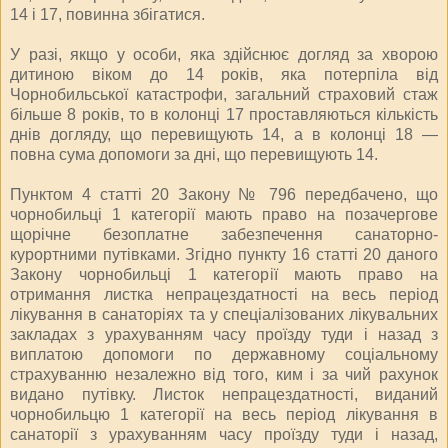
14 і 17, повинна збігатися.
У разі, якщо у особи, яка здійснює догляд за хворою
дитиною віком до 14 років, яка потерпіла від
Чорнобильської катастрофи, загальний страховий стаж
більше 8 років, то в колонці 17 проставляються кількість
днів догляду, що перевищують 14, а в колонці 18 —
повна сума допомоги за дні, що перевищують 14.
Пунктом 4 статті 20 Закону № 796 передбачено, що
чорнобильці 1 категорії мають право на позачергове
щорічне безоплатне забезпечення санаторно-
курортними путівками. Згідно пункту 16 статті 20 даного
Закону чорнобильці 1 категорії мають право на
отримання листка непрацездатності на весь період
лікування в санаторіях та у спеціалізованих лікувальних
закладах з урахуванням часу проїзду туди і назад з
виплатою допомоги по державному соціальному
страхуванню незалежно від того, ким і за чий рахунок
видано путівку. Листок непрацездатності, виданий
чорнобильцю 1 категорії на весь період лікування в
санаторії з урахуванням часу проїзду туди і назад,