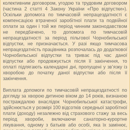
колективним договором, угодою та трудовим договором
(частина 2 статті 4 Закону України «Про відпустки»).
Оскільки допомога по тимчасовій непрацездатності є
компенсацією втраченої заробітної плати та подвійної
оплати за один і той же період чинним законодавством
не передбачено, то допомога по тимчасовій
непрацездатності за період пільгової Чорнобильської
відпустки, не призначається. У разі якщо тимчасова
непрацездатність працівника розпочалась до додаткової
Чорнобильської відпустки та триває під час даної
відпустки або продовжується після її закінчення, то
оплаті підлягають календарні дні, пропущені у зв’язку із
хворобою до початку даної відпустки або після її
закінчення.
Виплата допомоги по тимчасовій непрацездатності по
догляду за хворою дитиною віком до 14 років, визнаною
постраждалою внаслідок Чорнобильської катастрофи,
здійснюється у розмірі 100 відсотків середньої заробітної
плати (доходу) незалежно від страхового стажу за весь
період хвороби, включаючи санаторно-курортне
лікування, одному з батьків або особі, яка їх замінює,