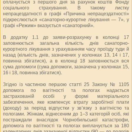
оплачується з першого дня за рахунок коштів Фонду
соціального страхування. В такому листку
непрацездатності в графі «Причина непрацездатності»
підкреслюється «санаторно-курортне лікування — 7», у
графі «Режим» вказується «санаторний».
В додатку 1.1 до заяви-розрахунку в колонці 17
заповнюється загальна кількість днів санаторно-
курортного лікування з урахуванням часу проїзду туди й
назад (кількість днів, зазначених у колонках 13, 14 і 17,
повинна збігатися), а в колонці 18 заповнюється вся
сума допомоги (сума допомоги, зазначена у колонках 15,
16 і 18, повинна збігатися).
Згідно із частиною першою статті 25 Закону № 1105
допомога по вагітності та пологах надається
застрахованій особі у формі матеріального
забезпечення, яке компенсує втрату заробітної плати
(доходу) за період відпустки у зв’язку з вагітністю та
пологами. Жінкам, віднесеним до 1–3 категорій осіб, які
постраждали внаслідок Чорнобильської катастрофи,
допомога по вагітності та пологах виплачується за 180
календарних днів зазначеної відпустки (90 — до пологів