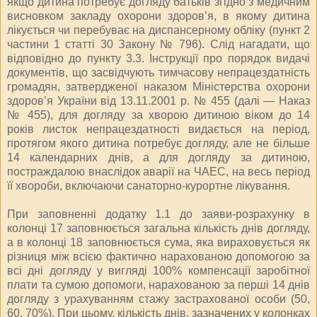
якщо дитина потребує догляду батьків згідно з медичним
висновком закладу охорони здоров’я, в якому дитина
лікується чи перебуває на диспансерному обліку (пункт 2
частини 1 статті 30 Закону № 796). Слід нагадати, що
відповідно до пункту 3.3. Інструкції про порядок видачі
документів, що засвідчують тимчасову непрацездатність
громадян, затвердженої наказом Міністерства охорони
здоров’я України від 13.11.2001 р. № 455 (далі — Наказ
№ 455), для догляду за хворою дитиною віком до 14
років листок непрацездатності видається на період,
протягом якого дитина потребує догляду, але не більше
14 календарних днів, а для догляду за дитиною,
постраждалою внаслідок аварії на ЧАЕС, на весь період
її хвороби, включаючи санаторно-курортне лікування.
При заповненні додатку 1.1 до заяви-розрахунку в
колонці 17 заповнюється загальна кількість днів догляду,
а в колонці 18 заповнюється сума, яка вираховується як
різниця між всією фактично нарахованою допомогою за
всі дні догляду у вигляді 100% компенсації заробітної
плати та сумою допомоги, нарахованою за перші 14 днів
догляду з урахуванням стажу застрахованої особи (50,
60, 70%). При цьому, кількість днів, зазначених у колонках