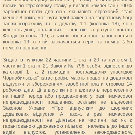
пільги по страховому стажу у вигляді компенсації 100%
заробітної плати для осіб, які мають страховий стаж
менше 8 років, має бути відображена на зворотному боці
заяви-розрахунку та в додатку 1.1 (колонка 18), як і
кількість днів, оплачених з пільгою за рахунок коштів
Фонду (колонка 17), а також обов’язково заповнюється
колонка 19, в якій зазначається серія та номер (або
номер) посвідчення.
Згідно із пунктом 22 частини 1 статті 20 та пунктом 1
частини 1 статті 21 Закону № 796 особи, віднесені до
категорії 1 та 2 громадян, постраждалих унаслідок
Чорнобильської катастрофи, мають право на додаткові
відпустки зі збереженням заробітної плати строком 14
робочих днів. Ці відпустки не підлягають перенесенню
на інший період або продовженню у разі тимчасової
непрацездатності працівника оскільки не віднесені
Законом України «Про відпустки» до щорічних
додаткових відпусток. А також, в разі тимчасової
непрацездатності не діляться на частини так як є
гарантованою державною пільгою і належать до інших
видів відпусток, установлених законодавством,