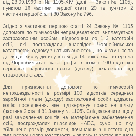
від 23.09.1999 р. № 1105-XIV (далі — Закон № 1105),
пунктом 16 частини першої статті 20 та пунктом 2
частини першої статті 30 Закону № 796.
Згідно з частиною першою статті 24 Закону № 1105
допомога по тимчасовій непрацездатності виплачується
застрахованим особам, віднесеним до 1–3 категорій
осіб, які постраждали внаслідок Чорнобильської
катастрофи, одному з батьків або особі, що їх замінює та
доглядає хвору дитину віком до 14 років, яка потерпіла
від Чорнобильської катастрофи, в розмірі 100 відсотків
середньої заробітної плати (доходу) незалежно від
страхового стажу.
Для призначення допомоги по тимчасовій
непрацездатності в розмірі 100 відсотків середньої
заробітної плати (доходу) застраховані особи додають
копію посвідчення, яке підтверджує право на пільгу
(частина 2 статті 31 Закону № 1105). Слід зазначити, що у
разі замовлення коштів на матеріальне забезпечення
осіб, постраждалих внаслідок ЧАЕС, сума, на яку
збільшено розмір допомоги, починаючи з шостого дня
тимчасової непрацездатності, у зв’язку із застосуванням