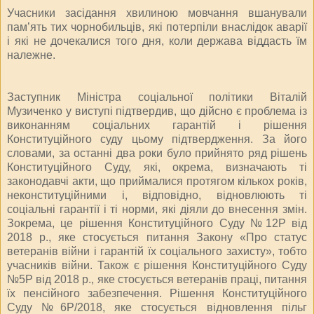
Учасники засідання хвилиною мовчання вшанували
пам’ять тих чорнобильців, які потерпіли внаслідок аварії
і які не дочекалися того дня, коли держава віддасть їм
належне.
Заступник Міністра соціальної політики Віталій
Музиченко у виступі підтвердив, що дійсно є проблема із
виконанням соціальних гарантій і рішення
Конституційного суду цьому підтвердження. За його
словами, за останні два роки було прийнято ряд рішень
Конституційного Суду, які, окрема, визначають ті
законодавчі акти, що приймалися протягом кількох років,
неконституційними і, відповідно, відновлюють ті
соціальні гарантії і ті норми, які діяли до внесення змін.
Зокрема, це рішення Конституційного Суду №12Р від
2018 р., яке стосується питання Закону «Про статус
ветеранів війни і гарантій їх соціального захисту», тобто
учасників війни. Також є рішення Конституційного Суду
№5Р від 2018 р., яке стосується ветеранів праці, питання
їх пенсійного забезпечення. Рішення Конституційного
Суду №6Р/2018, яке стосується відновлення пільг