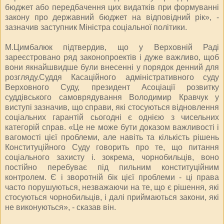
бюджет або передбачення цих видатків при формуванні
закону про державний бюджет на відповідний рік», -
зазначив заступник Міністра соціальної політики.
М.Цимбалюк підтвердив, що у Верховній Раді
зареєстровано ряд законопроектів і дуже важливо, щоб
вони якнайшвидше були внесенні у порядок денний для
розгляду.Суддя Касаційного адміністративного суду
Верховного Суду, президент Асоціації розвитку
суддівського самоврядування Володимир Кравчук у
виступі зазначив, що справи, які стосуються відновлення
соціальних гарантій сьогодні є однією з чисельних
категорій справ. «Це не може бути доказом важливості і
вагомості цієї проблеми, але навіть та кількість рішень
Конституційного Суду говорить про те, що питання
соціального захисту і. зокрема, чорнобильців, воно
постійно перебуває під пильним конституційним
контролем. Є і зворотній бік цієї проблеми - ці права
часто порушуються, незважаючи на те, що є рішення, які
стосуються чорнобильців, і далі приймаються закони, які
не виконуються», - сказав він.