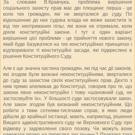
За словами В.Кравчука, проблема вирішення
соціального захисту прав має дві площини: перша - це
коло тих громадян, які не зверталися до суду. По
відношенню до них судова влада не може захистити їх
від тих неотриманих пільг, які вони не отримали, коли
діяли конституційні закони. І тут є один варіант
вирішення цієї проблеми - це прийняття нового закону,
який буде базуватися на тих конституційних принципах і
відтворювати ті конституційні засади, які підкреслені в
рішення Конституційного Суду.
Але є ще значна частина громадян, які під час дії законів,
які згодом були визнані неконституційними, зверталися
до суду за захистом своїх конституційних прав. Дехто з
ним прямо апелював до Конституції, говорив про те, що
закони явно неконституційні і тому «шановний суд, не
застосовуйте їх». У більшості суди застосовували закон.
Але закон згодом був визнаний неконституційним. Що
робити з тими сотнями-тисячами справ, в яких люди
дійшли до крайньої інстанції, мають, наприклад, рішення
Вищого адміністративного суду чи Верховного Суду про
відмову у задоволенні свого позову. Чи можуть вони
одержати право на перегляд тих рішень? Практика така