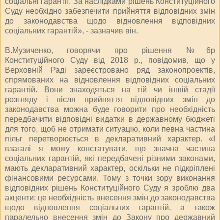
соціальні гарантії. За наслідками рішень Конституційного
Суду необхідно забезпечити прийняття відповідних змін
до законодавства щодо відновлення відповідних
соціальних гарантій», - зазначив він.
В.Музиченко, говорячи про рішення №6р
Конституційного Суду від 2018 р., повідомив, що у
Верховній Раді зареєстровано ряд законопроектів,
спрямованих на відновлення відповідних соціальних
гарантій. Вони знаходяться на тій чи іншій стадії
розгляду і після прийняття відповідних змін до
законодавства можна буде говорити про необхідність
передбачити відповідні видатки в державному бюджеті
для того, щоб не отримати ситуацію, коли певна частина
пільг перетворюється в декларативний характер. «І
взагалі я можу констатувати, що значна частина
соціальних гарантій, які передбачені різними законами,
мають декларативний характер, оскільки не підкріплені
фінансовими ресурсами. Тому з точки зору виконання
відповідних рішень Конституційного Суду я зроблю два
акценти: це необхідність внесення змін до законодавства
щодо відновлення соціальних гарантій, а також
паралельно внесення змін до Закону про державний