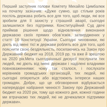
Перший заступник голови Комітету Михайло Цимбалюк
на початку зазначив: «Дуже сумно, що стільки років
поспіль держава робить все для того, щоб люди, які все
зробили для її захисту у страшній аварії, сьогодні
залишилися без підтримки. Конституційний Суд двічі
приймав рішення щодо відновлення виконання
державою своїх прямих обов’язків, затверджених у
статті 16 Конституції України. Сьогодні чиновники, які
діють від імені тієї ж держави роблять все для того, щоб
пояснити свою бездіяльність, посилаючись на Закон про
Державний бюджет на 2018, 2019 рр. та вже й зрештою
на 2020 рік.Мета сьогоднішньої дискусії послухати тих
людей, які діють від імені держави і наділені владними
повноваженнями: чому так сталося, і послухати
керівників громадських організацій, тих людей, які
сьогодні опікуються або відстоюють інтереси наших
громадян. Добре, що це обговорення відбувається
напередодні набрання чинності Закону про Державний
бюджет на 2020 рік, тому що кожного дня, кожної години
ми втрачаємо тих людей, які не дочекалися підтримки
держави».