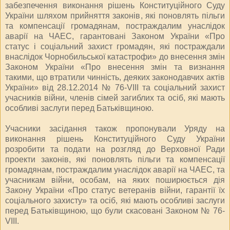
забезпечення виконання рішень Конституційного Суду
України шляхом прийняття законів, які поновлять пільги
та компенсації громадянам, постраждалим унаслідок
аварії на ЧАЕС, гарантовані Законом України «Про
статус і соціальний захист громадян, які постраждали
внаслідок Чорнобильської катастрофи» до внесення змін
Законом України «Про внесення змін та визнання
такими, що втратили чинність, деяких законодавчих актів
України» від 28.12.2014 № 76-VIII та соціальний захист
учасників війни, членів сімей загиблих та осіб, які мають
особливі заслуги перед Батьківщиною.
Учасники засідання також пропонували Уряду на
виконання рішень Конституційного Суду України
розробити та подати на розгляд до Верховної Ради
проекти законів, які поновлять пільги та компенсації
громадянам, постраждалим унаслідок аварії на ЧАЕС, та
учасникам війни, особам, на яких поширюється дія
Закону України «Про статус ветеранів війни, гарантії їх
соціального захисту» та осіб, які мають особливі заслуги
перед Батьківщиною, що були скасовані Законом № 76-
VIII.