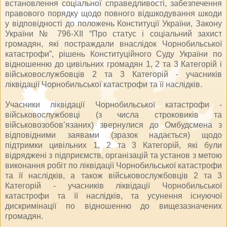
встановлення соціальної справедливості, забезпечення
правового порядку щодо повного відшкодування шкоди
у відповідності до положень Конституції України, Закону
України № 796-ХІІ “Про статус і соціальний захист
громадян, які постраждали внаслідок Чорнобильської
катастрофи”, рішень Конституційного Суду України по
відношенню до цивільних громадян 1, 2 та 3 Категорій і
військовослужбовців 2 та 3 Категорій - учасників
ліквідації Чорнобильської катастрофи та її наслідків.
Учасники ліквідації Чорнобильської катастрофи -
військовослужбовці (з числа строковиків та
військовозобов’язаних) звернулися до Омбудсмена з
відповідними заявами (зразок надається) щодо
підтримки цивільних 1, 2 та 3 Категорій, які були
відряджені з підприємств, організацій та установ з метою
виконання робіт по ліквідації Чорнобильської катастрофи
та її наслідків, а також військовослужбовців 2 та 3
Категорій - учасників ліквідації Чорнобильської
катастрофи та її наслідків, та усунення існуючої
дискримінації по відношенню до вищезазначених
громадян.