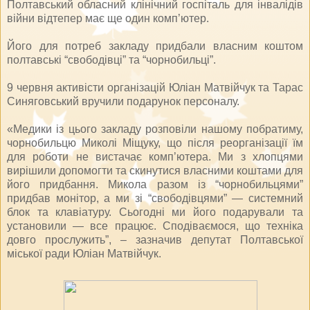
Полтавський обласний клінічний госпіталь для інвалідів
війни відтепер має ще один комп’ютер.
Його для потреб закладу придбали власним коштом
полтавські “свободівці” та “чорнобильці”.
9 червня активісти організацій Юліан Матвійчук та Тарас
Синяговський вручили подарунок персоналу.
«Медики із цього закладу розповіли нашому побратиму,
чорнобильцю Миколі Міщуку, що після реорганізації їм
для роботи не вистачає комп’ютера. Ми з хлопцями
вирішили допомогти та скинутися власними коштами для
його придбання. Микола разом із “чорнобильцями”
придбав монітор, а ми зі “свободівцями” — системний
блок та клавіатуру. Сьогодні ми його подарували та
установили — все працює. Сподіваємося, що техніка
довго прослужить”, – зазначив депутат Полтавської
міської ради Юліан Матвійчук.