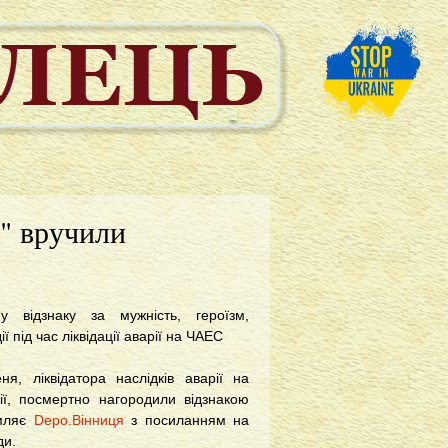
" вручили
у відзнаку за мужність, героїзм,
ії під час ліквідації аварії на ЧАЕС
я, ліквідатора наслідків аварії на
ії, посмертно нагородили відзнакою
омляє
Depo.Вінниця
з посиланням на
ди.