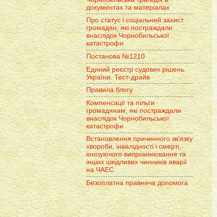
документах та матеріалах
Про статус і соціальний захист
громадян, які постраждали
внаслідок Чорнобильської
катастрофи
Постанова №1210
Единий реєстр судових рішень
України. Тест-драйв
Правила блогу
Компенсації та пільги
громадянам, які постраждали
внаслідок Чорнобильської
катастрофи
Встановлення причинного зв'язку
хвороби, інвалідності і смерті,
іонізуючого випромінювання та
інших шкідливих чинників аварії
на ЧАЕС
Безоплатна правнича допомога