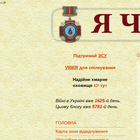
-->
0
Підтримай
ЗСУ
VIBER
для спілкування
Надійне хмарне
сховище
👉 тут
Війні в Україні вже
1625
-й день.
Цьому блогу вже
5781
-й день.
ГОЛОВНА
Карта зони відвідчуження
Чорнобильська трагедія в