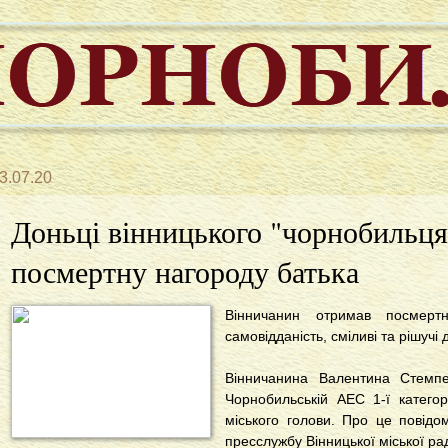
3.07.20
Доньці вінницького "чорнобильця
посмертну нагороду батька
Вінничанин отримав посмертн
самовідданість, сміливі та рішучі д
Вінничанина Валентина Стемпен
Чорнобильській АЕС 1-ї категор
міського голови. Про це повід
пресслужбу Вінницької міської ра