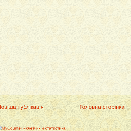
овіша публікація
Головна сторінка