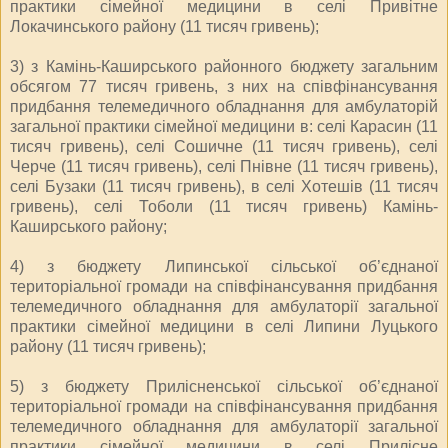
практики сімейної медицини в селі Привітне
Локачинського району (11 тисяч гривень);
3) з Камінь-Каширського районного бюджету загальним
обсягом 77 тисяч гривень, з них на співфінансування
придбання телемедичного обладнання для амбулаторій
загальної практики сімейної медицини в: селі Карасин (11
тисяч гривень), селі Сошичне (11 тисяч гривень), селі
Черче (11 тисяч гривень), селі Пнівне (11 тисяч гривень),
селі Бузаки (11 тисяч гривень), в селі Хотешів (11 тисяч
гривень), селі Тоболи (11 тисяч гривень) Камінь-
Каширського району;
4) з бюджету Липинської сільської об’єднаної
територіальної громади на співфінансування придбання
телемедичного обладнання для амбулаторії загальної
практики сімейної медицини в селі Липини Луцького
району (11 тисяч гривень);
5) з бюджету Прилісненської сільської об’єднаної
територіальної громади на співфінансування придбання
телемедичного обладнання для амбулаторії загальної
практики сімейної медицини в селі Прилісне