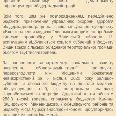
провести замовнику робіт – департаменту
інфраструктури облдержадміністрації.
Крім того, цим же розпорядженням, передбачено
бюджетні призначення управлінню охорони здоров’я
облдержадміністрації на співфінансування субпроєкту
«Вдосконалення медичної допомоги хворим з хворобами
системи кровообігу у Волинській області». Ці
асигнування відбуваються коштом субвенції з бюджету
Вишнівської сільської об’єднаної територіальної громади
обсягом 11,4 тисячі гривень.
За зверненням департаменту соціального захисту
населення облдержадміністрації пропонують
перерозподілити між місцевими бюджетами
невикористаний за 6 місяців 2020 року залишок
субвенції з обласного бюджету на пільгове медичне
обслуговування осіб, які постраждали внаслідок
Чорнобильської катастрофи. Додаткові кошти обсягом
258,3 тисячі гривень спрямують бюджетам Камінь-
Каширського, Маневицького, Любешівського районів та
бюджету міста Луцька внаслідок економії, що утворилась
по інших місцевих бюджетах