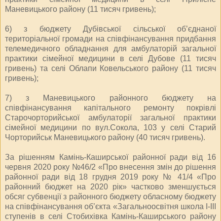
Маневицького району (11 тисяч гривень);
6) з бюджету Дубівської сільської об’єднаної
територіальної громади на співфінансування придбання
телемедичного обладнання для амбулаторій загальної
практики сімейної медицини в селі Дубове (11 тисяч
гривень) та селі Облапи Ковельського району (11 тисяч
гривень);
7) з Маневицького районного бюджету на
співфінансування капітального ремонту покрівлі
Старочорторийської амбулаторії загальної практики
сімейної медицини по вул.Сокола, 103 у селі Старий
Чорторийськ Маневицького району (40 тисяч гривень).
За рішенням Камінь-Каширської районної ради від 16
червня 2020 року №46/2 «Про внесення змін до рішення
районної ради від 18 грудня 2019 року № 41/4 «Про
районний бюджет на 2020 рік» частково зменшується
обсяг субвенції з районного бюджету обласному бюджету
на співфінансування об’єкта «Загальноосвітня школа І-ІІІ
ступенів в селі Стобихівка Камінь-Каширського району