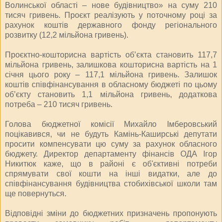
Волинської області – нове будівництво» на суму 210
тисяч гривень. Проєкт реалізують у поточному році за
рахунок коштів державного фонду регіонального
розвитку (12,2 мільйона гривень).
Проєктно-кошторисна вартість об’єкта становить 117,7
мільйона гривень, залишкова кошторисна вартість на 1
січня цього року – 117,1 мільйона гривень. Залишок
коштів співфінансування в обласному бюджеті по цьому
об’єкту становить 1,1 мільйона гривень, додаткова
потреба – 210 тисяч гривень.
Голова бюджетної комісії Михайло Імберовський
поцікавився, чи не будуть Камінь-Каширські депутати
просити компенсувати цю суму за рахунок обласного
бюджету. Директор департаменту фінансів ОДА Ігор
Никитюк каже, що в районі є об'єктивні потреби
спрямувати свої кошти на інші видатки, але до
співфінансування будівництва стобихівської школи там
ще повернуться.
Відповідні зміни до бюджетних призначень пропонують