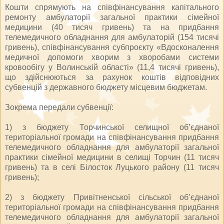
Кошти спрямують на співфінансування капітального
ремонту амбулаторії загальної практики сімейної
медицини (40 тисяч гривень) та на придбання
телемедичного обладнання для амбулаторій (154 тисячі
гривень), співфінансування субпроєкту «Вдосконалення
медичної допомоги хворим з хворобами системи
кровообігу у Волинській області» (11,4 тисячі гривень),
що здійснюються за рахунок коштів відповідних
субвенцій з державного бюджету місцевим бюджетам.
Зокрема передали субвенції:
1) з бюджету Торчинської селищної об’єднаної
територіальної громади на співфінансування придбання
телемедичного обладнання для амбулаторії загальної
практики сімейної медицини в селищі Торчин (11 тисяч
гривень) та в селі Білосток Луцького району (11 тисяч
гривень);
2) з бюджету Привітненської сільської об’єднаної
територіальної громади на співфінансування придбання
телемедичного обладнання для амбулаторії загальної