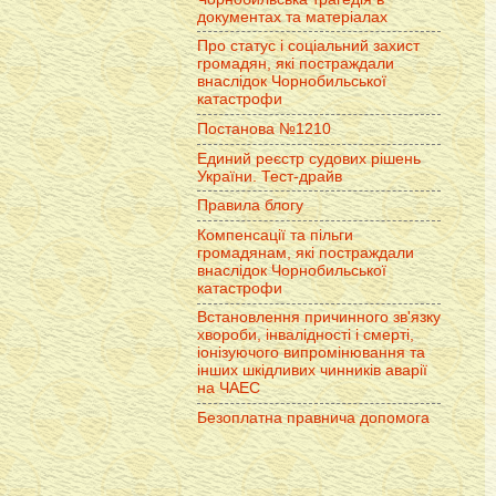
документах та матеріалах
Про статус і соціальний захист
громадян, які постраждали
внаслідок Чорнобильської
катастрофи
Постанова №1210
Единий реєстр судових рішень
України. Тест-драйв
Правила блогу
Компенсації та пільги
громадянам, які постраждали
внаслідок Чорнобильської
катастрофи
Встановлення причинного зв'язку
хвороби, інвалідності і смерті,
іонізуючого випромінювання та
інших шкідливих чинників аварії
на ЧАЕС
Безоплатна правнича допомога