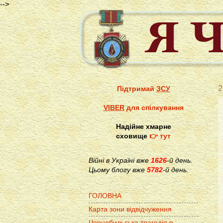
-->
2
Підтримай
ЗСУ
VIBER
для спілкування
Надійне хмарне
сховище
👉 тут
Війні в Україні вже
1626
-й день.
Цьому блогу вже
5782
-й день.
ГОЛОВНА
Карта зони відвідчуження
Чорнобильська трагедія в