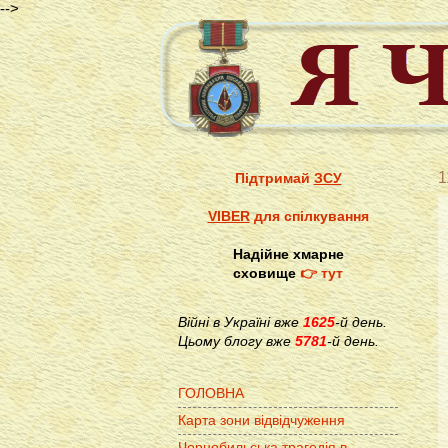
-->
1
Підтримай
ЗСУ
VIBER
для спілкування
Надійне хмарне
сховище
👉 тут
Війні в Україні вже
1625
-й день.
Цьому блогу вже
5781
-й день.
ГОЛОВНА
Карта зони відвідчуження
Чорнобильська трагедія в