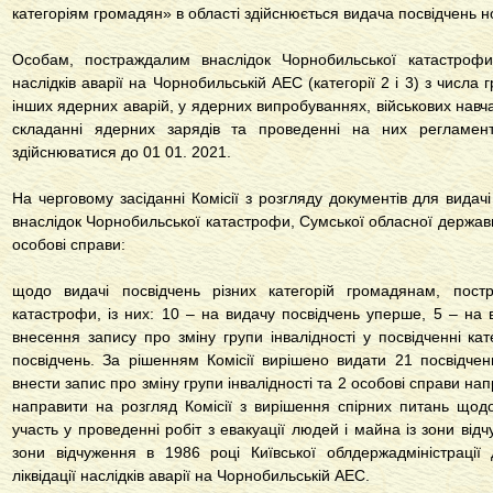
категоріям громадян» в області здійснюється видача посвідчень н
Особам, постраждалим внаслідок Чорнобильської катастрофи (
наслідків аварії на Чорнобильській АЕС (категорії 2 і 3) з числа г
інших ядерних аварій, у ядерних випробуваннях, військових навча
складанні ядерних зарядів та проведенні на них регламент
здійснюватися до 01 01. 2021.
На черговому засіданні Комісії з розгляду документів для видач
внаслідок Чорнобильської катастрофи, Сумської обласної державно
особові справи:
щодо видачі посвідчень різних категорій громадянам, пост
катастрофи, із них: 10 – на видачу посвідчень уперше, 5 – на в
внесення запису про зміну групи інвалідності у посвідченні ка
посвідчень. За рішенням Комісії вирішено видати 21 посвідченн
внести запис про зміну групи інвалідності та 2 особові справи н
направити на розгляд Комісії з вирішення спірних питань щодо
участь у проведенні робіт з евакуації людей і майна із зони відч
зони відчуження в 1986 році Київської облдержадміністрації
ліквідації наслідків аварії на Чорнобильській АЕС.