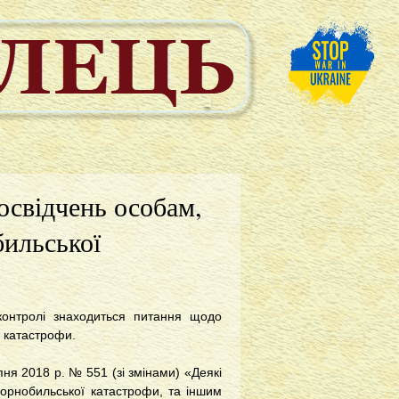
освідчень особам,
бильської
 контролі знаходиться питання щодо
ї катастрофи.
пня 2018 р. № 551 (зі змінами) «Деякі
Чорнобильської катастрофи, та іншим