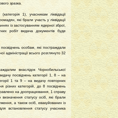
ового зразка.
категорія 1), учасникам ліквідації
ромадян, які брали участь у ліквідації
ннях із застосуванням ядерної зброї,
них робіт видача документів буде
і посвідчень особам, які постраждали
ї адміністрації всього розглянуто 32
раждалим внаслідок Чорнобильської
идачу посвідчень категорії 1, 8 – на
тегорії 1 та 9 – на видачу повторних
я різних категорій, до 8 посвідчень
аправлено на доопрацювання, 1 справу
 визначення статусу осіб, які брали
уження, а також осіб, евакуйованих із
 для встановлення статусу учасника