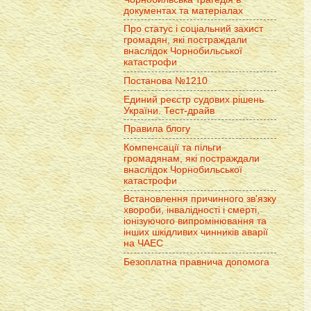
документах та матеріалах
Про статус і соціальний захист
громадян, які постраждали
внаслідок Чорнобильської
катастрофи
Постанова №1210
Единий реєстр судових рішень
України. Тест-драйв
Правила блогу
Компенсації та пільги
громадянам, які постраждали
внаслідок Чорнобильської
катастрофи
Встановлення причинного зв'язку
хвороби, інвалідності і смерті,
іонізуючого випромінювання та
інших шкідливих чинників аварії
на ЧАЕС
Безоплатна правнича допомога