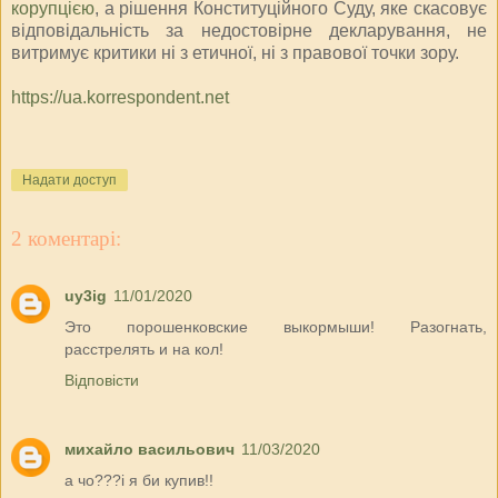
корупцією
, а рішення Конституційного Суду, яке скасовує
відповідальність за недостовірне декларування, не
витримує критики ні з етичної, ні з правової точки зору.
https://ua.korrespondent.net
Надати доступ
2 коментарі:
uy3ig
11/01/2020
Это порошенковские выкормыши! Разогнать,
расстрелять и на кол!
Відповісти
михайло васильович
11/03/2020
а чо???і я би купив!!