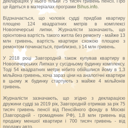
деклараціях у нього тільки 75 тисяч гривень пенсії. Про
це йдеться в матеріалах програми
Bihus.info
.
Відзначається, що чоловік судді придбав квартиру
площею 124 квадратних метрів в комплексі
Новопечерські липки. Журналісти зазначають, що
орієнтовна вартість такого житла без ремонту - майже 13
млн гривень, вартість квартири схожою площею з
ремонтом починається, приблизно, з 14 млн гривень.
У 2018 році Завгородній також купував квартиру в
Новопечерських Липках у сусідньому будинку комплексу.
Тоді 54 квадратних метри нібито обійшлися йому в 1,3
мільйона гривень, хоча зараз ціни на аналогічні квартири
в цьому ж будинку стартують з майже 4 мільйонів
гривень.
Журналісти зазначають, що згідно з декларацією
дружини судді за 2019 рік, Завгородній отримав за рік 75
тисяч гривень пенсії від Пенсійного фонду в Москві
(Завгородній - громадянин РФ), 1,8 млн гривень від
продажу меншої квартири і 700 тисяч гривень - від
продажу авто.