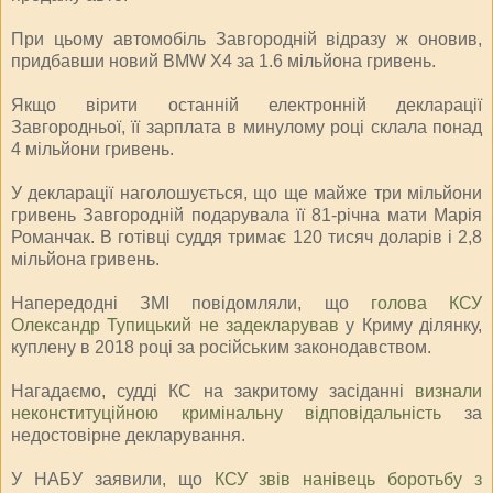
При цьому автомобіль Завгородній відразу ж оновив,
придбавши новий BMW X4 за 1.6 мільйона гривень.
Якщо вірити останній електронній декларації
Завгородньої, її зарплата в минулому році склала понад
4 мільйони гривень.
У декларації наголошується, що ще майже три мільйони
гривень Завгородній подарувала її 81-річна мати Марія
Романчак. В готівці суддя тримає 120 тисяч доларів і 2,8
мільйона гривень.
Напередодні ЗМІ повідомляли, що
голова КСУ
Олександр Тупицький не задекларував
у Криму ділянку,
куплену в 2018 році за російським законодавством.
Нагадаємо, судді КС на закритому засіданні
визнали
неконституційною кримінальну відповідальність
за
недостовірне декларування.
У НАБУ заявили, що
КСУ звів нанівець боротьбу з