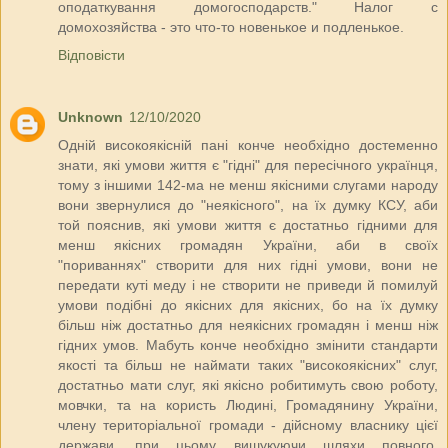
оподаткування домогосподарств." Налог с
домохозяйства - это что-то новенькое и подленькое.
Відповісти
Unknown
12/10/2020
Одній високоякісній пані конче необхідно достеменно
знати, які умови життя є "гідні" для пересічного українця,
тому з іншими 142-ма не менш якісними слугами народу
вони звернулися до "неякісного", на їх думку КСУ, аби
той пояснив, які умови життя є достатньо гідними для
менш якісних громадян України, аби в своїх
"пориваннях" створити для них гідні умови, вони не
передати куті меду і не створити не приведи й помилуй
умови подібні до якісних для якісних, бо на їх думку
більш ніж достатньо для неякісних громадян і менш ніж
гідних умов. Мабуть конче необхідно змінити стандарти
якості та більш не наймати таких "високоякісних" слуг,
достатньо мати слуг, які якісно робитимуть свою роботу,
мовчки, та на користь Людині, Громадянину України,
члену територіальної громади - дійсному власнику цієї
держави, при цьому вишукуючи шляхи повного,