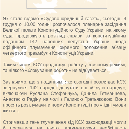
Як стало відомо «Судово-юридичній газеті», сьогодні, 8
грудня о 10.00 годині розпочалося пленарне засідання
Великої палати Конституційного Суду України, на якому
судді продовжують розгляд справи за конституційним
поданням 142 народних депутатів України щодо
офіційного тлумачення окремого положення абзацу
четвертого преамбули Конституції України.
Таким чином, КСУ продовжує роботу у звичному режимі,
та ніякого «блокування роботи» не відбувається.
Зазначимо, що з поданням, яке сьогодні розглядає КСУ,
звернулися 142 народні депутати від «Слуги народу»,
включаючи Руслана Стефанчука, Данила Гетманцева,
Анастасію Радіну, на чолі з Галиною Третьяковою. Вони
просять розтлумачити норму Конституції про «гідні умови
життя».
Отримавши таке тлумачення від КСУ, законодавці могли
б послатися на нього, аргументуючи необхідність