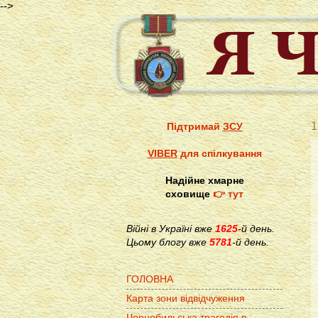
-->
1
Підтримай
ЗСУ
VIBER
для спілкування
Надійне хмарне
сховище
👉 тут
Війні в Україні вже
1625
-й день.
Цьому блогу вже
5781
-й день.
ГОЛОВНА
Карта зони відвідчуження
Чорнобильська трагедія в