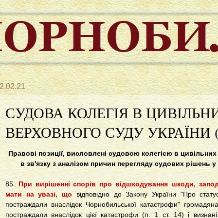
2.02.21
СУДОВА КОЛЕГІЯ В ЦИВІЛЬН
ВЕРХОВНОГО СУДУ УКРАЇНИ (в
Правові позиції, висловлені судовою колегією в цивільних
в зв'язку з аналізом причин перегляду судових рішень у
85.
При вирішенні спорів про відшкодування шкоди, запод
мати на увазі, що
відповідно до Закону України "Про статус
постраждали внаслідок Чорнобильської катастрофи" громадянам
постраждали внаслідок цієї катастрофи (п. 1 ст. 14) і визнані