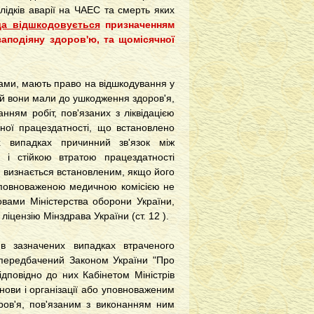
слідків аварії на ЧАЕС та смерть яких
а відшкодовується
призначенням
заподіяну здоров'ю, та щомісячної
лідами, мають право на відшкодування у
ий вони мали до ушкодження здоров'я,
нням робіт, пов'язаних з ліквідацією
йної працездатності, що встановлено
х випадках причинний зв'язок між
 і стійкою втратою працездатності
, визнається встановленим, якщо його
уповноваженою медичною комісією не
вами Міністерства оборони України,
ліцензію Мінздрава України (ст. 12 ).
в зазначених випадках втраченого
, передбачений Законом України "Про
дповідно до них Кабінетом Міністрів
ови і організації або уповноваженим
ров'я, пов'язаним з виконанням ним