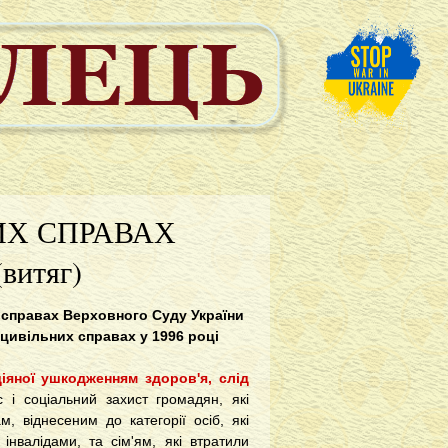
ИХ СПРАВАХ
итяг)
 справах Верховного Суду України
 цивільних справах у 1996 році
іяної ушкодженням здоров'я, слід
 і соціальний захист громадян, які
, віднесеним до категорії осіб, які
 інвалідами, та сім'ям, які втратили