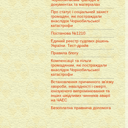
документах та матеріалах
Про статус і соціальний захист
громадян, які постраждали
внаслідок Чорнобильської
катастрофи
Постанова №1210
Единий реєстр судових рішень
України. Тест-драйв
Правила блогу
Компенсації та пільги
громадянам, які постраждали
внаслідок Чорнобильської
катастрофи
Встановлення причинного зв'язку
хвороби, інвалідності і смерті,
іонізуючого випромінювання та
інших шкідливих чинників аварії
на ЧАЕС
Безоплатна правнича допомога