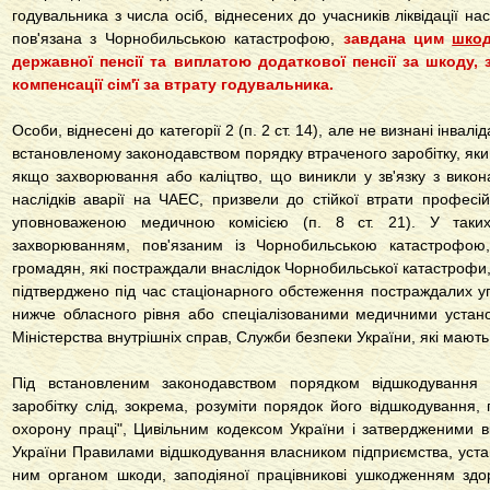
годувальника з числа осіб, віднесених до учасників ліквідації на
пов'язана з Чорнобильською катастрофою,
завдана цим
шкод
державної пенсії та виплатою додаткової пенсії за шкоду, 
компенсації сім'ї за втрату годувальника.
Особи, віднесені до категорії 2 (п. 2 ст. 14), але не визнані інва
встановленому законодавством порядку втраченого заробітку, як
якщо захворювання або каліцтво, що виникли у зв'язку з викона
наслідків аварії на ЧАЕС, призвели до стійкої втрати професі
уповноваженою медичною комісією (п. 8 ст. 21).
У таки
захворюванням, пов'язаним із Чорнобильською катастрофою,
громадян, які постраждали внаслідок Чорнобильської катастрофи
підтверджено під час стаціонарного обстеження постраждалих 
нижче обласного рівня або спеціалізованими медичними устано
Міністерства внутрішніх справ, Служби безпеки України, які мають 
Під встановленим законодавством порядком відшкодування 
заробітку слід, зокрема, розуміти порядок його відшкодування
охорону праці", Цивільним кодексом України і затвердженими ві
України Правилами відшкодування власником підприємства, устан
ним органом шкоди, заподіяної працівникові ушкодженням здо