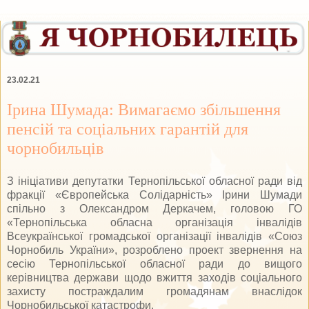
23.02.21
Ірина Шумада: Вимагаємо збільшення
пенсій та соціальних гарантій для
чорнобильців
З ініціативи депутатки Тернопільської обласної ради від
фракції «Європейська Солідарність» Ірини Шумади
спільно з Олександром Деркачем, головою ГО
«Тернопільська обласна організація інвалідів
Всеукраїнської громадської організації інвалідів «Союз
Чорнобиль України», розроблено проект звернення на
сесію Тернопільської обласної ради до вищого
керівництва держави щодо вжиття заходів соціального
захисту постраждалим громадянам внаслідок
Чорнобильської катастрофи.