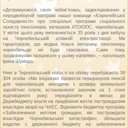
«Дотримуємося своїх зобов’язань, задекларованих у
передвиборчій програмі нашої команди «Європейської
Солідарності» про спеціальні програми соціального
захисту пенсіонерів, ветеранів АТО/ООС, чорнобильців.
У квітні цього року виповнюється 35 років з дня вибуху
на Чорнобильській атомній електростанції. Ми
гарантували, що жодна пільга ветерану, пенсіонеру,
чорнобильцю не буде скасована. Саме тому,
продовжуємо працювати у цьому напрямі», – наголошує
Ірина Шумада.
Нині в Тернопільській області на обліку перебувають 39
304 особи. «Ми ініціюємо провести перерахунок пенсій
для чорнобильців виходячи з розміру мінімальної
заробітної плати, встановленої законом на 1 січня
відповідного року; передбачити в змінах до
Держбюджету кошти на придбання житла постраждалим
внаслідок аварії на ЧАЕС. Відновити бюджетну програму
«Забезпечення житлом громадян, які постраждали
внаслідок Чорнобильської катастрофи»; збільшити
видатки з державного бюджету на забезпечення