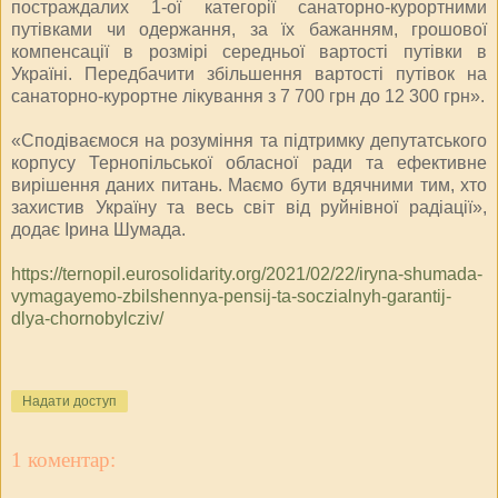
постраждалих 1-ої категорії санаторно-курортними
путівками чи одержання, за їх бажанням, грошової
компенсації в розмірі середньої вартості путівки в
Україні. Передбачити збільшення вартості путівок на
санаторно-курортне лікування з 7 700 грн до 12 300 грн».
«Сподіваємося на розуміння та підтримку депутатського
корпусу Тернопільської обласної ради та ефективне
вирішення даних питань. Маємо бути вдячними тим, хто
захистив Україну та весь світ від руйнівної радіації»,
додає Ірина Шумада.
https://ternopil.eurosolidarity.org/2021/02/22/iryna-shumada-
vymagayemo-zbilshennya-pensij-ta-soczialnyh-garantij-
dlya-chornobylcziv/
Надати доступ
1 коментар: