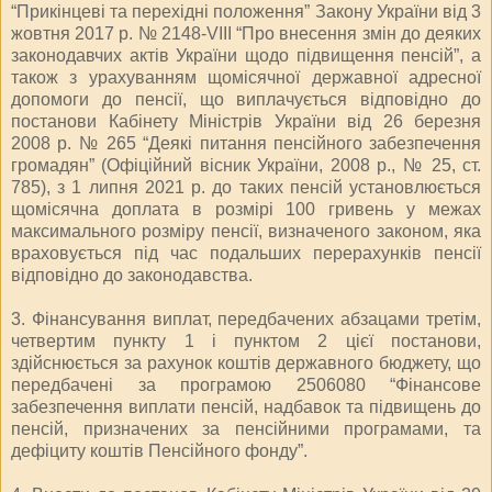
“Прикінцеві та перехідні положення” Закону України від 3
жовтня 2017 р. № 2148-VIII “Про внесення змін до деяких
законодавчих актів України щодо підвищення пенсій”, а
також з урахуванням щомісячної державної адресної
допомоги до пенсії, що виплачується відповідно до
постанови Кабінету Міністрів України від 26 березня
2008 р. № 265 “Деякі питання пенсійного забезпечення
громадян” (Офіційний вісник України, 2008 р., № 25, ст.
785), з 1 липня 2021 р. до таких пенсій установлюється
щомісячна доплата в розмірі 100 гривень у межах
максимального розміру пенсії, визначеного законом, яка
враховується під час подальших перерахунків пенсії
відповідно до законодавства.
3. Фінансування виплат, передбачених абзацами третім,
четвертим пункту 1 і пунктом 2 цієї постанови,
здійснюється за рахунок коштів державного бюджету, що
передбачені за програмою 2506080 “Фінансове
забезпечення виплати пенсій, надбавок та підвищень до
пенсій, призначених за пенсійними програмами, та
дефіциту коштів Пенсійного фонду”.