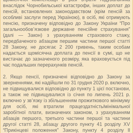
внаслідок Чорнобильської катастрофи, інших доплат до
пенсій, встановлених законодавством (крім пенсій за
особливі заслуги перед Україною), в осіб, які отримують
пенсію, призначену відповідно до Закону України “Про
загальнообов’язкове державне пенсійне страхування”
(далі — Закон) з урахуванням страхового стажу,
передбаченого абзацом першим частини першої статті
28 Закону, не досягає 2 200 гривень, таким особам
надається щомісячна доплата до пенсії в сумі, що не
вистачає до зазначеного розміру, яка враховується під
час подальших перерахунків пенсій.
2. Якщо пенсії, призначені відповідно до Закону за
зверненнями, які надійшли по 31 грудня 2020 р. включно,
не підвищувалися відповідно до пункту 1 цієї постанови,
а також не підвищувалися із січня по липень 2021 р.
включно у зв’язку із збільшенням прожиткового мінімуму
для осіб, які втратили працездатність/мінімальної
заробітної плати, визначених законом, з урахуванням
абзаців першого, третього частини першої та частини
другої статті 28, абзацу другого пункту 41 розділу XV
“Прикінцеві положення” Закону, пункту 4 розділу ІІ