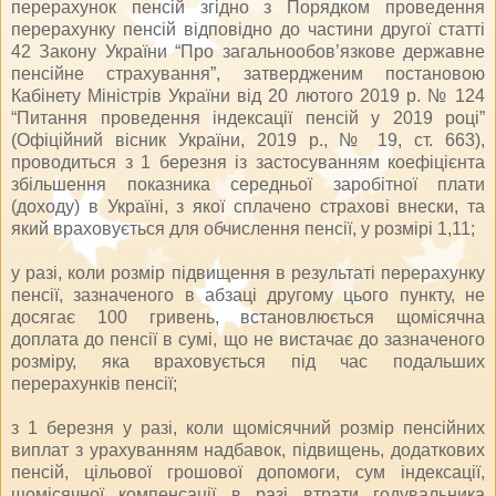
перерахунок пенсій згідно з Порядком проведення
перерахунку пенсій відповідно до частини другої статті
42 Закону України “Про загальнообов’язкове державне
пенсійне страхування”, затвердженим постановою
Кабінету Міністрів України від 20 лютого 2019 р. № 124
“Питання проведення індексації пенсій у 2019 році”
(Офіційний вісник України, 2019 р., № 19, ст. 663),
проводиться з 1 березня із застосуванням коефіцієнта
збільшення показника середньої заробітної плати
(доходу) в Україні, з якої сплачено страхові внески, та
який враховується для обчислення пенсії, у розмірі 1,11;
у разі, коли розмір підвищення в результаті перерахунку
пенсії, зазначеного в абзаці другому цього пункту, не
досягає 100 гривень, встановлюється щомісячна
доплата до пенсії в сумі, що не вистачає до зазначеного
розміру, яка враховується під час подальших
перерахунків пенсії;
з 1 березня у разі, коли щомісячний розмір пенсійних
виплат з урахуванням надбавок, підвищень, додаткових
пенсій, цільової грошової допомоги, сум індексації,
щомісячної компенсації в разі втрати годувальника