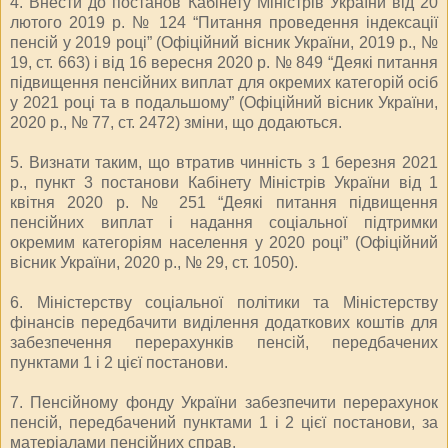
4. Внести до постанов Кабінету Міністрів України від 20
лютого 2019 р. № 124 “Питання проведення індексації
пенсій у 2019 році” (Офіційний вісник України, 2019 р., №
19, ст. 663) і від 16 вересня 2020 р. № 849 “Деякі питання
підвищення пенсійних виплат для окремих категорій осіб
у 2021 році та в подальшому” (Офіційний вісник України,
2020 р., № 77, ст. 2472) зміни, що додаються.
5. Визнати таким, що втратив чинність з 1 березня 2021
р., пункт 3 постанови Кабінету Міністрів України від 1
квітня 2020 р. № 251 “Деякі питання підвищення
пенсійних виплат і надання соціальної підтримки
окремим категоріям населення у 2020 році” (Офіційний
вісник України, 2020 р., № 29, ст. 1050).
6. Міністерству соціальної політики та Міністерству
фінансів передбачити виділення додаткових коштів для
забезпечення перерахунків пенсій, передбачених
пунктами 1 і 2 цієї постанови.
7. Пенсійному фонду України забезпечити перерахунок
пенсій, передбачений пунктами 1 і 2 цієї постанови, за
матеріалами пенсійних справ.