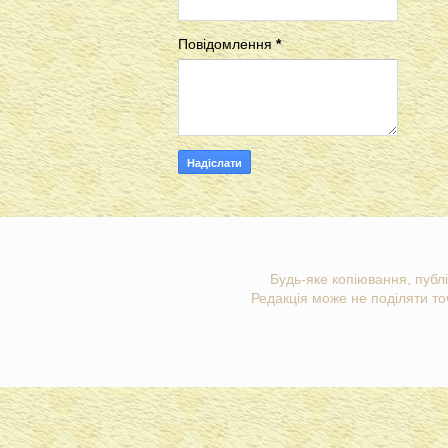
Повідомлення
*
Будь-яке копіювання, публі
Редакція може не поділяти точ