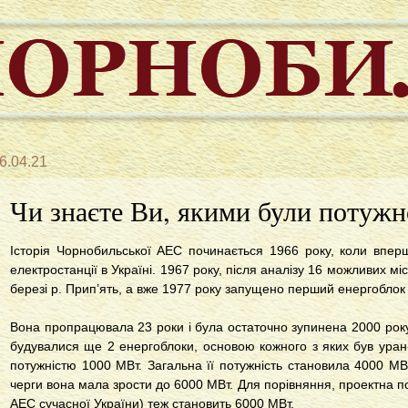
6.04.21
Чи знаєте Ви, якими були потуж
Історія Чорнобильської АЕС починається 1966 року, коли впер
електростанції в Україні. 1967 року, після аналізу 16 можливих м
березі р. Прип’ять, а вже 1977 року запущено перший енергоблок
Вона пропрацювала 23 роки і була остаточно зупинена 2000 рок
будувалися ще 2 енергоблоки, основою кожного з яких був ура
потужністю 1000 МВт. Загальна її потужність становила 4000 МВ
черги вона мала зрости до 6000 МВт. Для порівняння, проектна по
АЕС сучасної України) теж становить 6000 МВт.