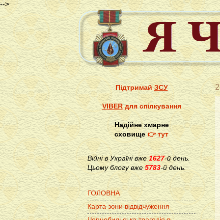
-->
2
Підтримай
ЗСУ
VIBER
для спілкування
Надійне хмарне
сховище
👉 тут
Війні в Україні вже
1627
-й день.
Цьому блогу вже
5783
-й день.
ГОЛОВНА
Карта зони відвідчуження
Чорнобильська трагедія в