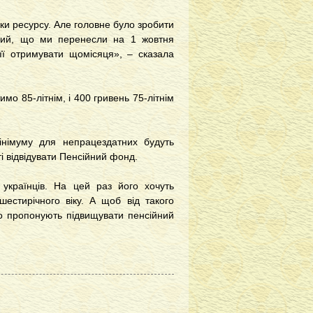
ки ресурсу. Але головне було зробити
аний, що ми перенесли на 1 жовтня
її отримувати щомісяця», – сказала
имо 85-літнім, і 400 гривень 75-літнім
інімуму для непрацездатних будуть
і відвідувати Пенсійний фонд.
 українців. На цей раз його хочуть
естирічного віку. А щоб від такого
о пропонують підвищувати пенсійний