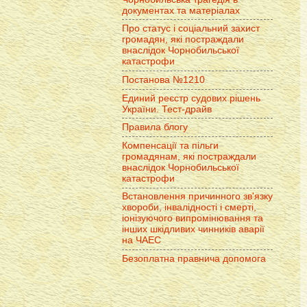
документах та матеріалах
Про статус і соціальний захист
громадян, які постраждали
внаслідок Чорнобильської
катастрофи
Постанова №1210
Единий реєстр судових рішень
України. Тест-драйв
Правила блогу
Компенсації та пільги
громадянам, які постраждали
внаслідок Чорнобильської
катастрофи
Встановлення причинного зв'язку
хвороби, інвалідності і смерті,
іонізуючого випромінювання та
інших шкідливих чинників аварії
на ЧАЕС
Безоплатна правнича допомога