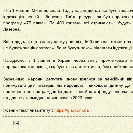
«На 1 жовтня. Ми перенесли. Тоді у нас недостатньо було трошеч
індексацію пенсій з березня. Тобто ресурс так був порахов
програму «75 плюс». По 400 гривень всі отримають і будуть 
Лазебна.
Вона додала, що в наступному році «і ці 500 гривень, які ми плат
не будуть знецінюватися». Вони будуть також підлягати індексації.
Нагадаємо, з 1 липня в Україні через зміну прожиткового м
перераховані пенсії. Це відбудеться автоматично, без необхідност
Зазначимо, народні депутати знову взялися за пенсійний вік
понижувати для матерів, які народили і виховали дитину до ш
пониження не постраждав бюджет Пенсійного фонду, одночасн
вік для всіх громадян, починаючи з 2023 року.
Повний текст читайте тут:
https://glavcom.ua