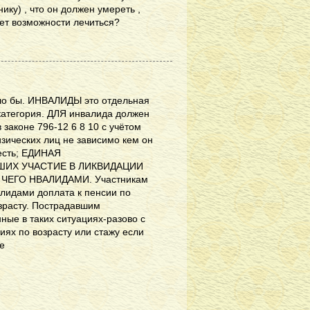
ику) , что он должен умереть ,
ет возможности лечиться?
ало бы. ИНВАЛИДЫ это отдельная
 категория. ДЛЯ инвалида должен
законе 796-12 6 8 10 с учётом
зических лиц не зависимо кем он
есть; ЕДИНАЯ
ШИХ УЧАСТИЕ В ЛИКВИДАЦИИ
ЕГО НВАЛИДАМИ. Участникам
лидами доплата к пенсии по
зрасту. Пострадавшим
ые в таких ситуациях-разово с
иях по возрасту или стажу если
е