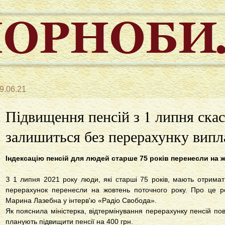
9.06.21
Підвищення пенсій з 1 липня скас
залишиться без перерахунку випл
Індексацію пенсій для людей старше 75 років перенесли на 
З 1 липня 2021 року люди, які старші 75 років, мають отрима
перерахунок перенесли на жовтень поточного року. Про це роз
Марина Лазебна у інтерв'ю «Радіо Свобода».
Як пояснила міністерка, відтермінування перерахунку пенсій пов'
планують підвищити пенсії на 400 грн.