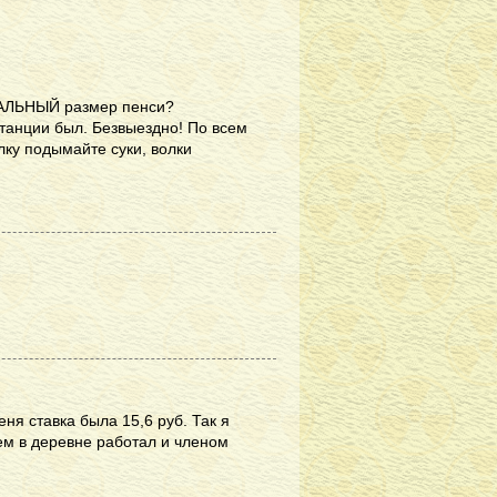
ИМАЛЬНЫЙ размер пенси?
станции был. Безвыездно! По всем
алку подымайте суки, волки
еня ставка была 15,6 руб. Так я
жем в деревне работал и членом