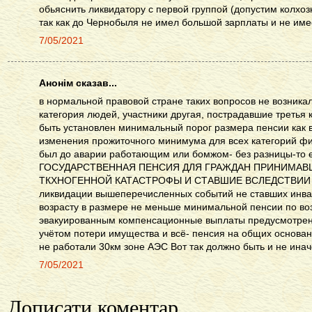
обьяснить ликвидатору с первой группой (допустим колхозн
так как до Чернобыля не имел большой зарплаты и не име
7/05/2021
Анонім сказав...
в нормальной правовой стране таких вопросов не возник
категория людей, участники другая, пострадавшие третья
быть установлен минимальный порог размера пенсии как в 
изменения прожиточного минимума для всех категорий фи
был до аварии работающим или бомжом- без разницы-то 
ГОСУДАРСТВЕННАЯ ПЕНСИЯ ДЛЯ ГРАЖДАН ПРИНИМАВ
ТКХНОГЕННОЙ КАТАСТРОФЫ И СТАВШИЕ ВСЛЕДСТВИИ Ч
ликвидации вышеперечисленных событий не ставших инва
возрасту в размере не меньше минимальной пенсии по во
эвакуированным компенсационные выплаты предусмотренн
учётом потери имущества и всё- пенсия на общих основан
не работали 30км зоне АЭС Вот так должно быть и не инач
7/05/2021
Дописати коментар