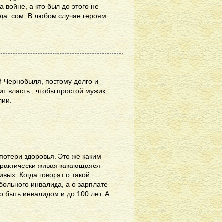
 войне, а кто был до этого не
да..сом. В любом случае героям
ой Чернобыля, поэтому долго и
ит власть , чтобы простой мужик
лии.
потери здоровья. Это же каким
практически живая какающаяся
вых. Когда говорят о такой
 больного инвалида, а о зарплате
 быть инвалидом и до 100 лет. А