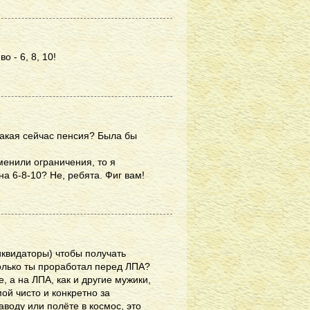
 - 6, 8, 10!
я какая сейчас пенсия? Была бы
менили ограничения, то я
а 6-8-10? Не, ребята. Фиг вам!
иквидаторы) чтобы получать
олько ты проработал перед ЛПА?
, а на ЛПА, как и другие мужики,
ой чисто и конкретно за
аводу или полёте в космос, это