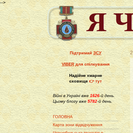
-->
2
Підтримай
ЗСУ
VIBER
для спілкування
Надійне хмарне
сховище
👉 тут
Війні в Україні вже
1626
-й день.
Цьому блогу вже
5782
-й день.
ГОЛОВНА
Карта зони відвідчуження
Чорнобильська трагедія в