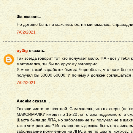
Фа сказав...
Не должно быть ни максималок, ни минималок...справедливо
7/02/2021
uy3ig
сказав...
Так всегда говорит тот, кто получает мало. ФА - вот у теб
максималка, ты бы по другому заговорил!
У меня такой заработок был за Чернобыль, что если бы от
получал бы 50000 60000. И почему я должен соглашаться н
7/02/2021
Анонім сказав...
Так иди чисто по шахтной. Сам знаешь, что шахтеры (не л
МАКСИМАЛКУ имеют по 15-20 лет стажа подземного, а ск
Шахта была до ЛПА, но заболевание ты получил не в шахте
так в чем разница? Инвалидность должна быть оплачиваем
заболевание полученное на ЛПА, а не по шахте, колхозу, з