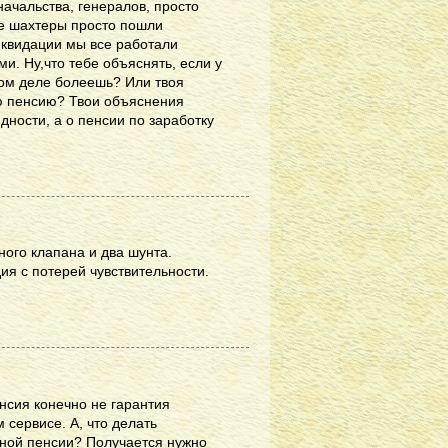
начальства, генералов, просто
е шахтеры просто пошли
иквидации мы все работали
и. Ну,что тебе объяснять, если у
мом деле болеешь? Или твоя
ю пенсию? Твои объяснения
дности, а о пенсии по заработку
ного клапана и два шунта.
ия с потерей чувствительности.
нсия конечно не гарантия
 сервисе. А, что делать
ьной пенсии? Получается нужно