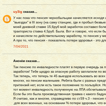
uy3ig
сказав...
У нас пока что пенсия чернобыльцам начисляется исходя и
"выездах" в III зону (на саму станцию, где я пробыл безвы
моей дневной ставке 15,6руб мой заработок составил более
тракториста ставка 4,5руб. Была. Вот и говорю, что если 
и начисляли по действительному заработку, то пенсия у 
А про то, что пенсия - показатель потери здоровья - это д
7/04/2021
Анонім сказав...
Так пенсию по инвалидности платят в первую очередь за п
заработок! Тебе щедро за опасную работу заплатили по 
Так теперь, что теперь те 45 выездов использовать во все
многих, но пенсии маленькие. Ребята были с разных предп
притензий нет, если есть такое положение то пользуйся. Н
тот момент инвалидность полученную на ЛПА обсчитывали,
Если бы это была производственная травма с какого бадун
Я считаю, как и многие, справедливо по ст.59 ч.3 - пенси
,для всех военных, на основании % потери здоровья, что 