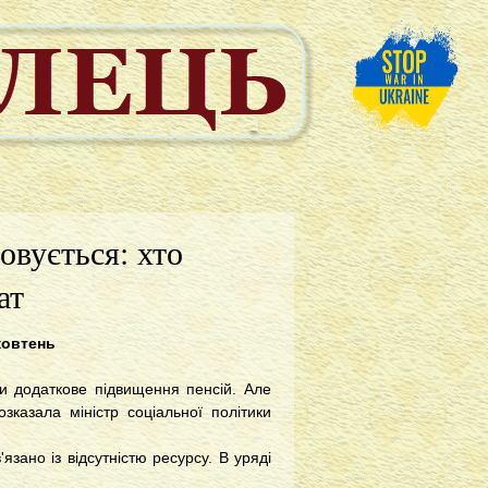
овується: хто
ат
жовтень
ти додаткове підвищення пенсій. Але
казала міністр соціальної політики
язано із відсутністю ресурсу. В уряді