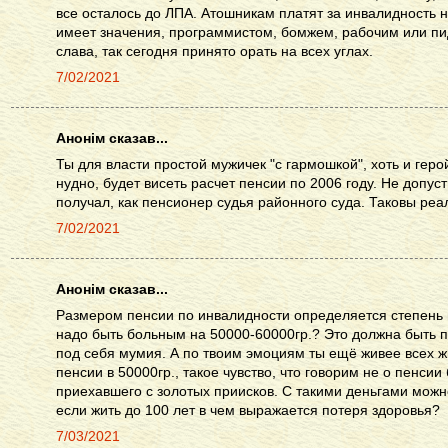
все осталось до ЛПА. Атошникам платят за инвалидность на
имеет значения, программистом, бомжем, рабочим или пи
слава, так сегодня принято орать на всех углах.
7/02/2021
Анонім сказав...
Ты для власти простой мужичек "с гармошкой", хоть и гер
нудно, будет висеть расчет пенсии по 2006 году. Не допуст
получал, как пенсионер судья районного суда. Таковы реа
7/02/2021
Анонім сказав...
Размером пенсии по инвалидности определяется степень 
надо быть больным на 50000-60000гр.? Это должна быть 
под себя мумия. А по твоим эмоциям ты ещё живее всех жи
пенсии в 50000гр., такое чувство, что говорим не о пенсии
приехавшего с золотых приисков. С такими деньгами можно
если жить до 100 лет в чем выражается потеря здоровья?
7/03/2021