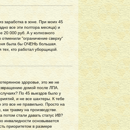
з заработка в зоне. При моих 45
ездно все эти полтора месяца) и
 20 000 руб. А у колхозного
бы отменили "ограничение сверху"
меня была бы ОЧЕНЬ большая.
ля тех, кто работал уборщицой.
отерянное здоровье, это же не
возвращению домой после ЛПА.
х случаях? По 45 выездов было у
риятий, и не все шахтеры. К тебе
о это все не правильно. Просто на
 как травму на производстве.
а потом стали давать статус ИВ?
я по инвалидности основывается
есть приоритетом в размере