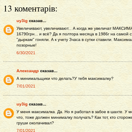
13 коментарів:
uy3ig
сказав...
Увеличивают, увеличивают... А когда же увеличат МАКС
16790грн... и всё? Да я полтора месяца в 1986г на самой 
"дыркам" гоняли. А к учету 3часа в сутки ставили. Максим
позорные!
6/30/2021
Александр
сказав...
А минимальщики что делать?У тебя максималку?
7/01/2021
uy3ig
сказав...
У меня максималка. Да. Но я работал в забое в шахте. У м
что, тоже должен минималку получать? Как тот, кто сторо
груши околачивал?
7/01/2021