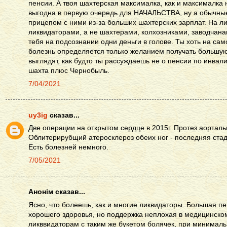
пенсии. А твоя шахтерская максималка, как и максималка 
выгодна в первую очередь для НАЧАЛЬСТВА, ну а обычны
прицепом с ними из-за больших шахтерских зарплат. На л
ликвидаторами, а не шахтерами, колхозниками, заводчанам
тебя на подсознании одни деньги в голове. Ты хоть на са
болезнь определяется только желанием получать большу
выглядят, как будто ты рассуждаешь не о пенсии по инвали
шахта плюс Чернобыль.
7/04/2021
uy3ig
сказав...
Две операции на открытом сердце в 2015г. Протез аорталь
Облитерирубщий атеросклероз обеих ног - последняя стад
Есть болезней немного.
7/05/2021
Анонім сказав...
Ясно, что болеешь, как и многие ликвидаторы. Большая пе
хорошего здоровья, но поддержка неплохая в медицинском
ликввидаторам с таким же букетом болячек, при минимал