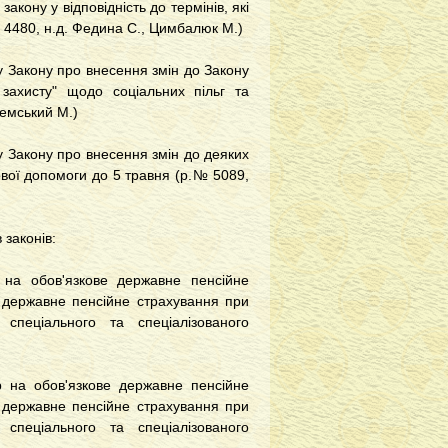
кону у відповідність до термінів, які
№ 4480, н.д. Федина С., Цимбалюк М.)
у Закону про внесення змін до Закону
о захисту" щодо соціальних пільг та
ремський М.)
у Закону про внесення змін до деяких
ової допомоги до 5 травня (р.№ 5089,
 законів:
 на обов'язкове державне пенсійне
е державне пенсійне страхування при
спеціального та спеціалізованого
р на обов'язкове державне пенсійне
е державне пенсійне страхування при
спеціального та спеціалізованого