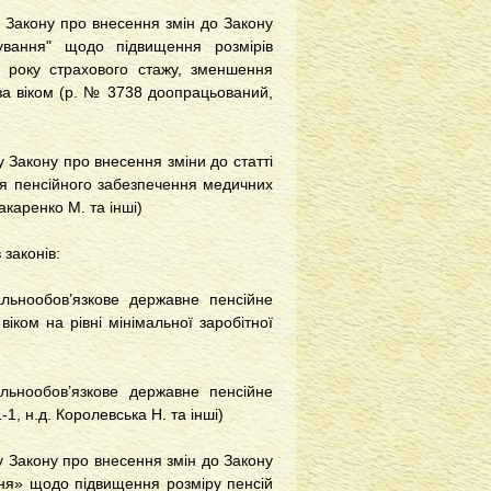
у Закону про внесення змін до Закону
ування" щодо підвищення розмірів
о року страхового стажу, зменшення
 за віком (р. № 3738 доопрацьований,
 Закону про внесення зміни до статті
ня пенсійного забезпечення медичних
акаренко М. та інші)
 законів:
альнообов’язкове державне пенсійне
іком на рівні мінімальної заробітної
льнообов’язкове державне пенсійне
1, н.д. Королевська Н. та інші)
у Закону про внесення змін до Закону
ння» щодо підвищення розміру пенсій