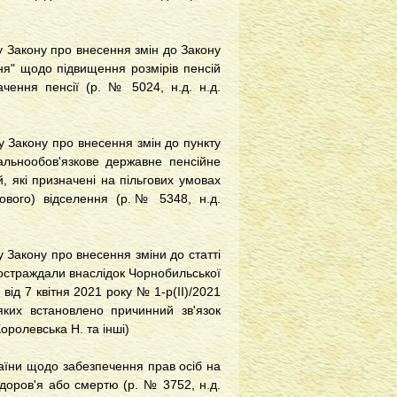
у Закону про внесення змін до Закону
ня" щодо підвищення розмірів пенсій
чення пенсії (р. № 5024, н.д. н.д.
у Закону про внесення змін до пункту
альнообов'язкове державне пенсійне
, які призначені на пільгових умовах
кового) відселення (р.№ 5348, н.д.
 Закону про внесення зміни до статті
 постраждали внаслідок Чорнобильської
ід 7 квітня 2021 року № 1-р(ІІ)/2021
яких встановлено причинний зв'язок
оролевська Н. та інші)
раїни щодо забезпечення прав осіб на
доров'я або смертю (р. № 3752, н.д.