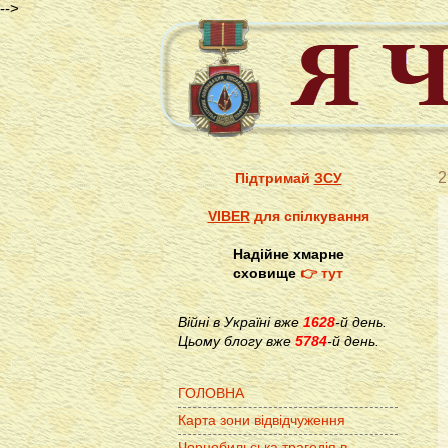
-->
2
Підтримай
ЗСУ
VIBER
для спілкування
Надійне хмарне
сховище
👉 тут
Війні в Україні вже
1628
-й день.
Цьому блогу вже
5784
-й день.
ГОЛОВНА
Карта зони відвідчуження
Чорнобильська трагедія в