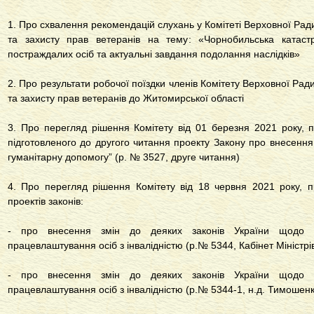
1. Про схвалення рекомендацій слухань у Комітеті Верховної Ради
та захисту прав ветеранів на тему: «Чорнобильська катаст
постраждалих осіб та актуальні завдання подолання наслідків»
2. Про результати робочої поїздки членів Комітету Верховної Ради
та захисту прав ветеранів до Житомирської області
3. Про перегляд рішення Комітету від 01 березня 2021 року, 
підготовленого до другого читання проекту Закону про внесення 
гуманітарну допомогу” (р. № 3527, друге читання)
4. Про перегляд рішення Комітету від 18 червня 2021 року, п
проектів законів:
- про внесення змін до деяких законів України щодо 
працевлаштування осіб з інвалідністю (р.№ 5344, Кабінет Міністрі
- про внесення змін до деяких законів України щодо 
працевлаштування осіб з інвалідністю (р.№ 5344-1, н.д. Тимошен