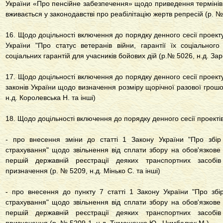
України «Про пенсійне забезпечення» щодо приведення термінів за
вживається у законодавстві про реабілітацію жертв репресій (р. 
16. Щодо доцільності включення до порядку денного сесії проект
України "Про статус ветеранів війни, гарантії їх соціальног
соціальних гарантій для учасників бойових дій (р.№ 5026, н.д. За
17. Щодо доцільності включення до порядку денного сесії проект
законів України щодо визначення розміру щорічної разової грош
н.д. Королевська Н. та інші)
18. Щодо доцільності включення до порядку денного сесії проектів
- про внесення зміни до статті 1 Закону України "Про збір
страхування" щодо звільнення від сплати збору на обов'язков
першій державній реєстрації деяких транспортних засобів 
призначення (р. № 5209, н.д. Мінько С. та інші)
- про внесення до пункту 7 статті 1 Закону України "Про збі
страхування" щодо звільнення від сплати збору на обов'язков
першій державній реєстрації деяких транспортних засобів 