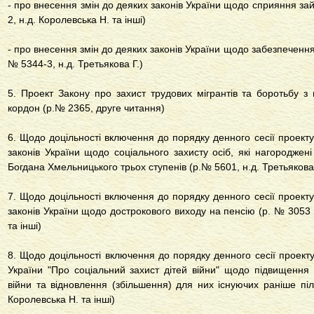
- про внесення змін до деяких законів України щодо сприяння зайн
2, н.д. Королевська Н. та інші)
- про внесення змін до деяких законів України щодо забезпечення 
№ 5344-3, н.д. Третьякова Г.)
5. Проект Закону про захист трудових мігрантів та боротьбу 
кордон (р.№ 2365, друге читання)
6. Щодо доцільності включення до порядку денного сесії проект
законів України щодо соціального захисту осіб, які нагороджен
Богдана Хмельницького трьох ступенів (р.№ 5601, н.д. Третьякова Г
7. Щодо доцільності включення до порядку денного сесії проект
законів України щодо дострокового виходу на пенсію (р. № 3053
та інші)
8. Щодо доцільності включення до порядку денного сесії проект
України "Про соціальний захист дітей війни" щодо підвищення 
війни та відновлення (збільшення) для них існуючих раніше пі
Королевська Н. та інші)