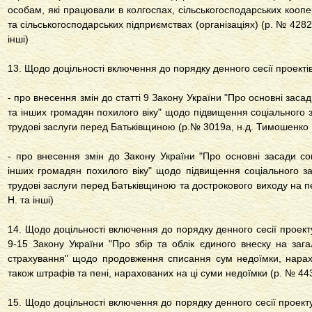
особам, які працювали в колгоспах, сільськогосподарських кооп
та сільськогосподарських підприємствах (організаціях) (р. № 428
інші)
13. Щодо доцільності включення до порядку денного сесії проектів
- про внесення змін до статті 9 Закону України "Про основні заса
та інших громадян похилого віку" щодо підвищення соціального за
трудові заслуги перед Батьківщиною (р.№ 3019а, н.д. Тимошенко 
- про внесення змін до Закону України "Про основні засади соц
інших громадян похилого віку" щодо підвищення соціального зах
трудові заслуги перед Батьківщиною та дострокового виходу на п
Н. та інші)
14. Щодо доцільності включення до порядку денного сесії проект
9-15 Закону України "Про збір та облік єдиного внеску на заг
страхування" щодо продовження списання сум недоїмки, нарах
також штрафів та пені, нарахованих на ці суми недоїмки (р. № 44
15. Щодо доцільності включення до порядку денного сесії проект