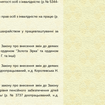
ятості осіб з інвалідністю (р.№ 5344-
прав осіб з інвалідністю на працю (р.
з шахрайством у працевлаштуванні за
у Закону про внесення змін до деяких
і орденом "Золота Зірка” та орденом
. та інші)
у Закону про внесення змін до деяких
 доопрацьований, н.д. Королевська Н.
у закону про внесення змін до Закону
рівня пенсійного забезпечення дітей
льг (р. № 3737 доопрацьований, н.д.