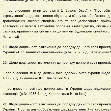
призначення (р. № 5209-1, н.д. Тимошенко Ю., Цимбалюк М.)
- про внесення зміни до статті 1 Закону України "Про збір
страхування" щодо звільнення від сплати збору на обов'язкове 
транспортних засобів спеціального та спеціалізованого приз
власності на легкові автомобілі особами з інвалідністю, сім’ями 
сім’ями, прийомними сім’ями та дитячими будинками сімейного т
Н. та інші)
19. Щодо доцільності включення до порядку денного сесії проект
України «Про зайнятість населення» (р.№ 5262, н.д. Заремський 
20. Щодо доцільності включення до порядку денного сесії проектів
- про внесення змін до деяких законодавчих актів України щодо
4036, н.д. Тимошенко Ю., Цимбалюк М.)
- про внесення змін до деяких законів України щодо підвищення
стипендій (р.№ 4036-1, н.д. Королевська Н. та інші)
21. Щодо доцільності включення до порядку денного сесії проект
України "Про загальнообов’язкове державне пенсійне страхув