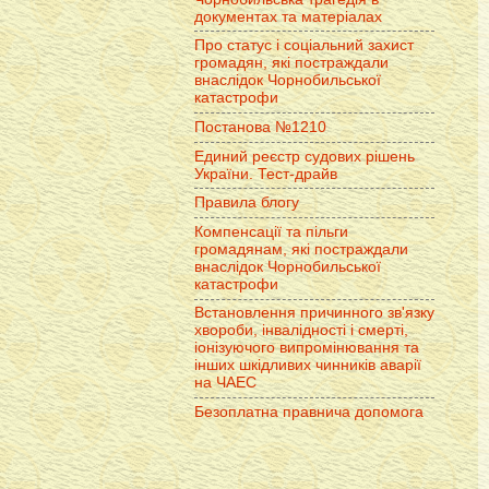
документах та матеріалах
Про статус і соціальний захист
громадян, які постраждали
внаслідок Чорнобильської
катастрофи
Постанова №1210
Единий реєстр судових рішень
України. Тест-драйв
Правила блогу
Компенсації та пільги
громадянам, які постраждали
внаслідок Чорнобильської
катастрофи
Встановлення причинного зв'язку
хвороби, інвалідності і смерті,
іонізуючого випромінювання та
інших шкідливих чинників аварії
на ЧАЕС
Безоплатна правнича допомога