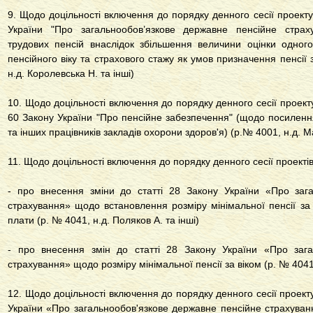
9. Щодо доцільності включення до порядку денного сесії проект
України "Про загальнообов’язкове державне пенсійне страх
трудових пенсій внаслідок збільшення величини оцінки одног
пенсійного віку та страхового стажу як умов призначення пенсії
н.д. Королевська Н. та інші)
10. Щодо доцільності включення до порядку денного сесії проекту
60 Закону України "Про пенсійне забезпечення" (щодо посилен
та інших працівників закладів охорони здоров'я) (р.№ 4001, н.д. М
11. Щодо доцільності включення до порядку денного сесії проектів
- про внесення зміни до статті 28 Закону України «Про заг
страхування» щодо встановлення розміру мінімальної пенсії за в
плати (р. № 4041, н.д. Поляков А. та інші)
- про внесення змін до статті 28 Закону України «Про зага
страхування» щодо розміру мінімальної пенсії за віком (р. № 4041-
12. Щодо доцільності включення до порядку денного сесії проект
України «Про загальнообов'язкове державне пенсійне страхува