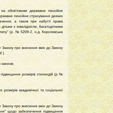
 на обов'язкове державне пенсійне
державне пенсійне страхування деяких
начення, а також при набутті права
з дітьми з інвалідністю, багатодітними
ипу" (р. № 5209-2, н.д. Королевська
у Закону про внесення змін до Закону
М.)
 законів:
 підвищення розмірів стипендій (р.№
 розмірів академічної та соціальної
у Закону про внесення змін до Закону
ання" щодо забезпечення підвищення