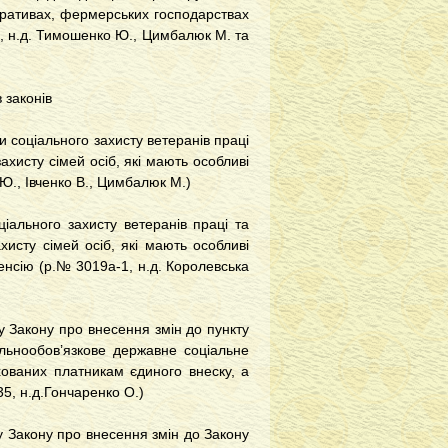
еративах, фермерських господарствах
2, н.д. Тимошенко Ю., Цимбалюк М. та
 законів
ди соціального захисту ветеранів праці
хисту сімей осіб, які мають особливі
Ю., Івченко В., Цимбалюк М.)
іального захисту ветеранів праці та
исту сімей осіб, які мають особливі
енсію (р.№ 3019а-1, н.д. Королевська
у Закону про внесення змін до пункту
альнообов’язкове державне соціальне
ованих платникам єдиного внеску, а
35, н.д.Гончаренко О.)
у Закону про внесення змін до Закону