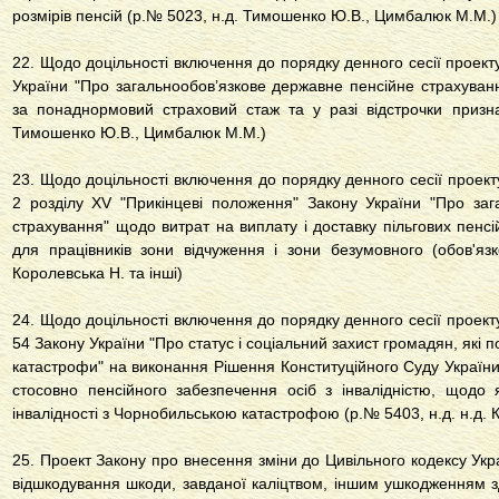
розмірів пенсій (р.№ 5023, н.д. Тимошенко Ю.В., Цимбалюк М.М.)
22. Щодо доцільності включення до порядку денного сесії проект
України "Про загальнообов’язкове державне пенсійне страхуван
за понаднормовий страховий стаж та у разі відстрочки призна
Тимошенко Ю.В., Цимбалюк М.М.)
23. Щодо доцільності включення до порядку денного сесії проект
2 розділу XV "Прикінцеві положення" Закону України "Про заг
страхування" щодо витрат на виплату і доставку пільгових пенсій
для працівників зони відчуження і зони безумовного (обов'яз
Королевська Н. та інші)
24. Щодо доцільності включення до порядку денного сесії проекту
54 Закону України "Про статус і соціальний захист громадян, які
катастрофи" на виконання Рішення Конституційного Суду України в
стосовно пенсійного забезпечення осіб з інвалідністю, щодо 
інвалідності з Чорнобильською катастрофою (р.№ 5403, н.д. н.д. К
25. Проект Закону про внесення зміни до Цивільного кодексу Ук
відшкодування шкоди, завданої каліцтвом, іншим ушкодженням з