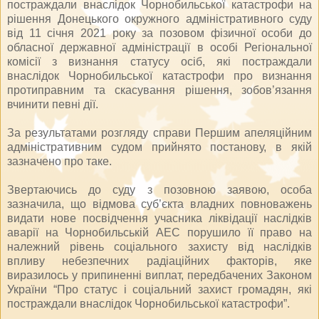
постраждали внаслідок Чорнобильської катастрофи на
рішення Донецького окружного адміністративного суду
від 11 січня 2021 року за позовом фізичної особи до
обласної державної адміністрації в особі Регіональної
комісії з визнання статусу осіб, які постраждали
внаслідок Чорнобильської катастрофи про визнання
протиправним та скасування рішення, зобов’язання
вчинити певні дії.
За результатами розгляду справи Першим апеляційним
адміністративним судом прийнято постанову, в якій
зазначено про таке.
Звертаючись до суду з позовною заявою, особа
зазначила, що відмова суб’єкта владних повноважень
видати нове посвідчення учасника ліквідації наслідків
аварії на Чорнобильській АЕС порушило її право на
належний рівень соціального захисту від наслідків
впливу небезпечних радіаційних факторів, яке
виразилось у припиненні виплат, передбачених Законом
України “Про статус і соціальний захист громадян, які
постраждали внаслідок Чорнобильської катастрофи”.