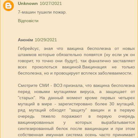
Unknown
10/27/2021
7-машин тушили пожар.
Відповісти
Анонім
10/29/2021
Гебрейсус, зная что вакцина бесполезна от новых
штаммов которые обязательно появятся (ну если уж он
говорит, то точно они будут), так фанатично заставляет
всех проколоться вакциной.Вакцинация не только
бесполезна, но и провоцирует всплеск заболеваемости.
Смотрите СМИ - ВОЗ признала, что вакцина бесполезна
перед новыми мутациями вируса, а защищает от
"старых". На данный момент кроме первых четырех
мутаций в мире - зарегистировано более 30 мутаций,
ряд мутаций обходят "защиту" вакцин и в первую
очередь тяжело поражают в первую очередь
вакцинированных у которых вырабатывается
синтезированный белок после вакцинации и при этом
собственная имунная система осень часто принимает