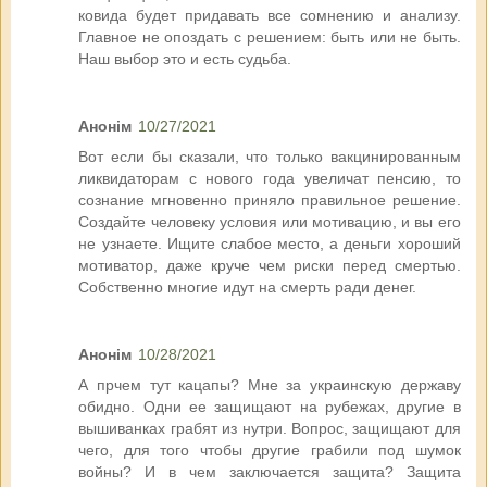
ковида будет придавать все сомнению и анализу.
Главное не опоздать с решением: быть или не быть.
Наш выбор это и есть судьба.
Анонім
10/27/2021
Вот если бы сказали, что только вакцинированным
ликвидаторам с нового года увеличат пенсию, то
сознание мгновенно приняло правильное решение.
Создайте человеку условия или мотивацию, и вы его
не узнаете. Ищите слабое место, а деньги хороший
мотиватор, даже круче чем риски перед смертью.
Собственно многие идут на смерть ради денег.
Анонім
10/28/2021
А прчем тут кацапы? Мне за украинскую державу
обидно. Одни ее защищают на рубежах, другие в
вышиванках грабят из нутри. Вопрос, защищают для
чего, для того чтобы другие грабили под шумок
войны? И в чем заключается защита? Защита