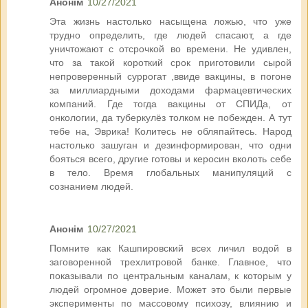
Анонім
10/27/2021
Эта жизнь настолько насыщена ложью, что уже
трудно определить, где людей спасают, а где
уничтожают с отсрочкой во времени. Не удивлен,
что за такой короткий срок приготовили сырой
непроверенный суррогат ,ввиде вакцины, в погоне
за миллиардными доходами фармацевтических
компаний. Где тогда вакцины от СПИДа, от
онкологии, да туберкулёз толком не побежден. А тут
тебе на, Эврика! Колитесь не обляпайтесь. Народ
настолько зашуган и дезинформирован, что одни
бояться всего, другие готовы и керосин вколоть себе
в тело. Время глобальных манипуляций с
сознанием людей.
Анонім
10/27/2021
Помните как Кашпировский всех личил водой в
заговоренной трехлитровой банке. Главное, что
показывали по центральным каналам, к которым у
людей огромное доверие. Может это были первые
эксперименты по массовому психозу, влиянию и