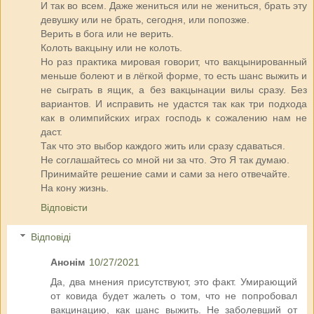
И так во всем. Даже жениться или не жениться, брать эту
девушку или не брать, сегодня, или попозже.
Верить в бога или не верить.
Колоть вакцыну или не колоть.
Но раз практика мировая говорит, что вакцынированный
меньше болеют и в лёгкой форме, то есть шанс выжить и
не сыграть в ящик, а без вакцынации вилы сразу. Без
вариантов. И исправить не удастся так как три подхода
как в олимпийских играх господь к сожалению нам не
даст.
Так что это выбор каждого жить или сразу сдаваться.
Не соглашайтесь со мной ни за что. Это Я так думаю.
Принимайте решение сами и сами за него отвечайте.
На кону жизнь.
Відповісти
Відповіді
Анонім
10/27/2021
Да, два мнения присутствуют, это факт. Умирающий
от ковида будет жалеть о том, что не попробовал
вакцинацию, как шанс выжить. Не заболевший от