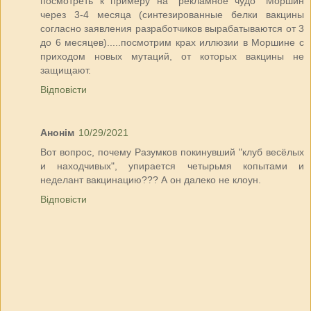
посмотреть к примеру на "рекламное чудо" Моршин
через 3-4 месяца (синтезированные белки вакцины
согласно заявления разработчиков вырабатываются от 3
до 6 месяцев).....посмотрим крах иллюзии в Моршине с
приходом новых мутаций, от которых вакцины не
защищают.
Відповісти
Анонім
10/29/2021
Вот вопрос, почему Разумков покинувший "клуб весёлых
и находчивых", упирается четырьмя копытами и
неделант вакцинацию??? А он далеко не клоун.
Відповісти