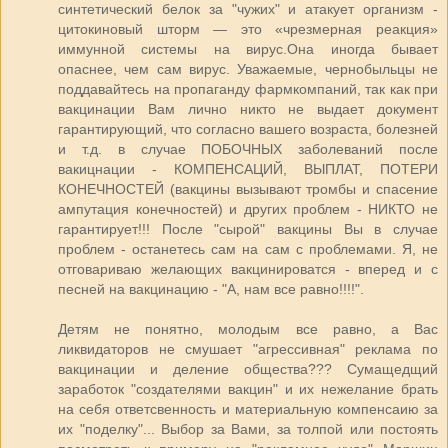
синтетический белок за "чужих" и атакует организм -
цитокиновый шторм — это «чрезмерная реакция»
иммунной системы на вирус.Она иногда бывает
опаснее, чем сам вирус. Уважаемые, чернобыльцы не
поддавайтесь на пропаганду фармкомпаний, так как при
вакцинации Вам лично никто не выдает документ
гарантирующий, что согласно вашего возраста, болезней
и т.д. в случае ПОБОЧНЫХ заболеваний после
вакицнации - КОМПЕНСАЦИЙ, ВЫПЛАТ, ПОТЕРИ
КОНЕЧНОСТЕЙ (вакцины вызывают тромбы и спасение
ампутация конечностей) и других проблем - НИКТО не
гарантирует!!! После "сырой" вакцины Вы в случае
проблем - останетесь сам на сам с проблемами. Я, не
отговариваю желающих вакцинироватся - вперед и с
песней на вакцинацию - "А, нам все равно!!!!".
Детям не понятно, молодым все равно, а Вас
ликвидаторов не смушает "агрессивная" реклама по
вакцинации и деление общества??? Сумащедщий
заработок "создателями вакцин" и их нежелание брать
на себя ответсвенность и материальную компенсаию за
их "поделку"... Выбор за Вами, за толпой или постоять