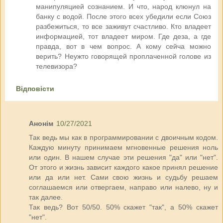
манипуляцией сознанием. И что, народ клюнул на
банку с водой. После этого всех убедили если Союз
разбежиться, то все заживут счастливо. Кто владеет
информацией, тот владеет миром. Где деза, а где
правда, вот в чем вопрос. А кому сейча можно
верить? Неужто говорящей проплаченной голове из
телевизора?
Відповісти
Анонім
10/27/2021
Так ведь мы как в программировании с двоичным кодом.
Каждую минуту принимаем мгновенные решения ноль
или один. В нашем случае эти решения "да" или "нет".
От этого и жизнь зависит каждого какое принял решение
или да или нет. Сами свою жизнь и судьбу решаем
соглашаемся или отвергаем, направо или налево, ну и
так далее.
Так ведь? Вот 50/50. 50% скажет "так", а 50% скажет
"нет".