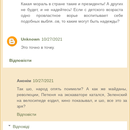
Какая мораль в стране такие и президенты! А других
не будет, и не надейтесь! Если с детского возраста
одно провластное ворье воспитывает себе
подобных выбля..ов, то какие могут быть надежды?
Unknown
10/27/2021
Это точно в точку.
Відповісти
Анонім
10/27/2021
Так шо, народ опять поимели? А как же майданы,
революции, Петюня на экскаваторе катался, Зеленский
на велосипеде ездил, кино показывал, и шо, все это за
зря?
Відповісти
Відповіді