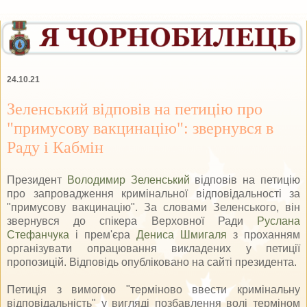
24.10.21
Зеленський відповів на петицію про
"примусову вакцинацію": звернувся в
Раду і Кабмін
Президент
Володимир Зеленський
відповів на петицію
про запровадження кримінальної відповідальності за
"примусову вакцинацію". За словами Зеленського, він
звернувся до спікера Верховної Ради
Руслана
Стефанчука
і прем'єра
Дениса Шмигаля
з проханням
організувати опрацювання викладених у петиції
пропозицій. Відповідь опубліковано на сайті президента.
Петиція з вимогою "терміново ввести кримінальну
відповідальність" у вигляді позбавлення волі терміном