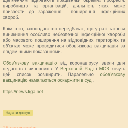
щепленням підлягають працівники окремих професій,
виробництв та організацій, діяльність яких може
призвести до зараження і поширення інфекційних
хвороб.
Крім того, законодавство передбачає, що у разі загрози
виникнення особливо небезпечної інфекційної хвороби
або масового поширення на відповідних територіях та
об'єктах може проводитися обов'язкова вакцинація за
епідемічними показаннями.
Обов'язкову вакцинацію
від коронавірусу ввели для
педагогів і чиновників. У
Верховній Раді
і
МОЗ
хочуть
цей список розширити. Паралельно
обов'язкову
вакцинацію намагаються оскаржити в суді
.
https://news.liga.net
Надати доступ
25 коментарів: