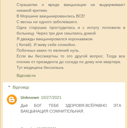
Страшилки о вреде вакцынации не выдерживают
никакой критики.
В Моршине вакцынированлись ВСЕ!
С весны ни одного заболевшего.
Одна старушка простудилась и с испугу положили в
больницу. Через три дня смылаясь домой.
Я дважды вакцынировался коронаваком
( Китай). И живу себе спокойно.
Побочных каких-то явлений нуль.
Если вы бессмертны то это другой вопрос. Тогда все
плохие от президента до соседа по дому или квартире.
Тут медицина бессильна.
Відповісти
Відповіді
Unknown
10/27/2021
Дай БОГ ТЕБЕ ЗДОРОВЯ.ВСЁРАВНО ЭТА
ВАКЦЫНАЦИЯ СОМНИТЕЛЬНАЯ.