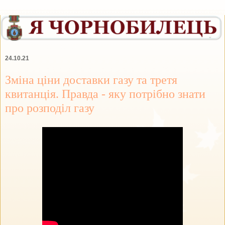
24.10.21
Зміна ціни доставки газу та третя
квитанція. Правда - яку потрібно знати
про розподіл газу