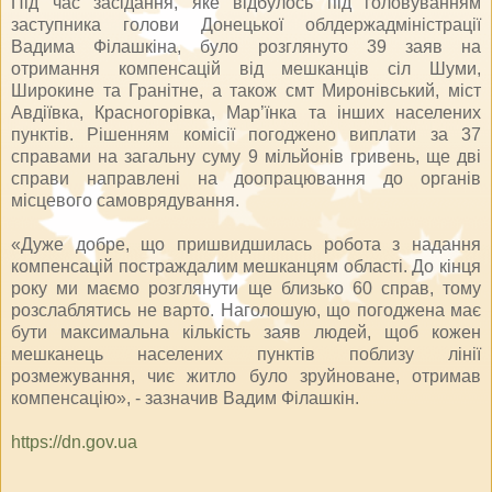
Під час засідання, яке відбулось під головуванням
заступника голови Донецької облдержадміністрації
Вадима Філашкіна, було розглянуто 39 заяв на
отримання компенсацій від мешканців сіл Шуми,
Широкине та Гранітне, а також смт Миронівський, міст
Авдіївка, Красногорівка, Мар’їнка та інших населених
пунктів. Рішенням комісії погоджено виплати за 37
справами на загальну суму 9 мільйонів гривень, ще дві
справи направлені на доопрацювання до органів
місцевого самоврядування.
«Дуже добре, що пришвидшилась робота з надання
компенсацій постраждалим мешканцям області. До кінця
року ми маємо розглянути ще близько 60 справ, тому
розслаблятись не варто. Наголошую, що погоджена має
бути максимальна кількість заяв людей, щоб кожен
мешканець населених пунктів поблизу лінії
розмежування, чиє житло було зруйноване, отримав
компенсацію», - зазначив Вадим Філашкін.
https://dn.gov.ua