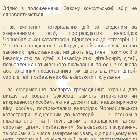
Згідно з положеннями Закону консульський збір не
справлятиметься:
- за вчинення нотаріальних дій за кордоном за
зверненнями осіб, постраждалих внаслідок
Чорнобильської катастрофи, віднесених до категорій 1 і
2; осіб з інвалідністю I та II груп, дітей з інвалідністю або
законних представників, які діють від імені таких осіб з
інвалідністю та дітей з інвалідністю; дітей-сиріт, дітей,
позбавлених батьківського піклування, та осіб з їх числа
або законних представників, які діють від імені дітей-
сиріт, дітей, позбавлених батьківського піклування;
- за оформлення паспорта громадянина України для
виїзду за кордон (зокрема, замість втраченого чи
викраденого) особам, які не досягли шістнадцятирічного
віку, особам, постраждалим внаслідок Чорнобильської
катастрофи, віднесеним до категорій 1 і 2, особам з
інвалідністю I та II груп, дітям з інвалідністю, дітям-
сиротам, дітям, позбавленим батьківського піклування,
та особам з їх числа. (звертаємо увагу, що при цьому має
бути сплачений консульський збір за автоматизовану