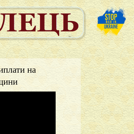
иплати на
нщини