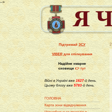
-->
2
Підтримай
ЗСУ
VIBER
для спілкування
Надійне хмарне
сховище
👉 тут
Війні в Україні вже
1627
-й день.
Цьому блогу вже
5783
-й день.
ГОЛОВНА
Карта зони відвідчуження
Чорнобильська трагедія в