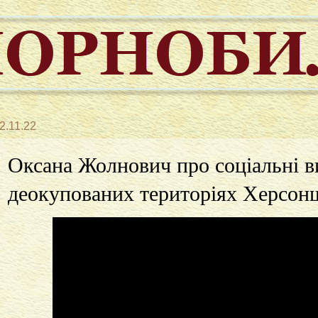
2.11.22
Оксана Жолнович про соціальні в
деокупованих територіях Херсо