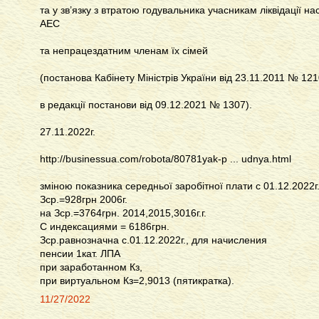
та у зв’язку з втратою годувальника учасникам ліквідації на
АЕС
та непрацездатним членам їх сімей
(постанова Кабінету Міністрів України від 23.11.2011 № 12
в редакції постанови від 09.12.2021 № 1307).
27.11.2022г.
http://businessua.com/robota/80781yak-p ... udnya.html
зміною показника середньої заробітної плати с 01.12.2022г
Зср.=928грн 2006г.
на Зср.=3764грн. 2014,2015,3016г.г.
С индексациями = 6186грн.
Зср.равнозначна с.01.12.2022г., для начисления
пенсии 1кат. ЛПА
при заработанном Кз,
при виртуальном Кз=2,9013 (пятикратка).
11/27/2022