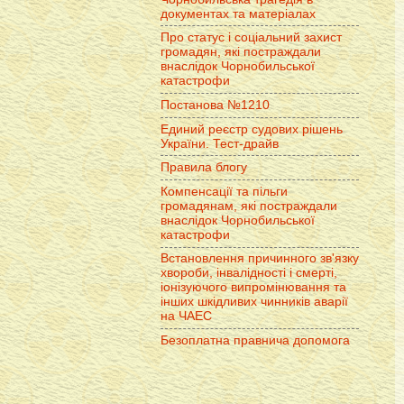
документах та матеріалах
Про статус і соціальний захист
громадян, які постраждали
внаслідок Чорнобильської
катастрофи
Постанова №1210
Единий реєстр судових рішень
України. Тест-драйв
Правила блогу
Компенсації та пільги
громадянам, які постраждали
внаслідок Чорнобильської
катастрофи
Встановлення причинного зв'язку
хвороби, інвалідності і смерті,
іонізуючого випромінювання та
інших шкідливих чинників аварії
на ЧАЕС
Безоплатна правнича допомога