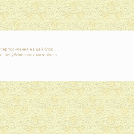
гіперпосилання на цей блог.
 і републікованих матеріалів..