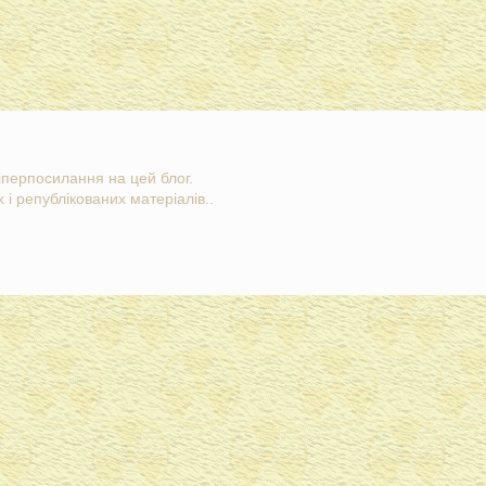
гіперпосилання на цей блог.
 і републікованих матеріалів..