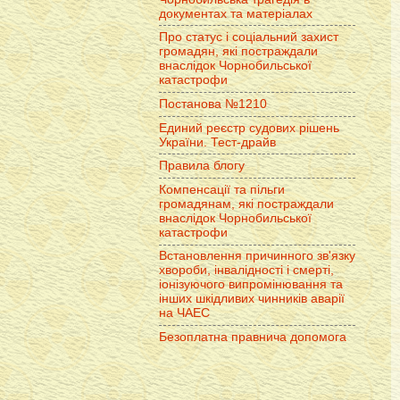
документах та матеріалах
Про статус і соціальний захист
громадян, які постраждали
внаслідок Чорнобильської
катастрофи
Постанова №1210
Единий реєстр судових рішень
України. Тест-драйв
Правила блогу
Компенсації та пільги
громадянам, які постраждали
внаслідок Чорнобильської
катастрофи
Встановлення причинного зв'язку
хвороби, інвалідності і смерті,
іонізуючого випромінювання та
інших шкідливих чинників аварії
на ЧАЕС
Безоплатна правнича допомога