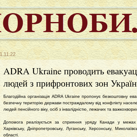
1.11.22
ADRA Ukraine проводить евакуац
людей з прифронтових зон Украї
Благодійна організація ADRA Ukraine пропонує безкоштовну ев
безпечну територію держави постраждалому від конфлікту населе
людей пенсійного віку, осіб з інвалідністю, лежачих та важкохвори
Допомога реалізується за сприяння уряду Канади у межах 
Харківську, Дніпропетровську, Луганську, Херсонську, Миколаївсь
області.