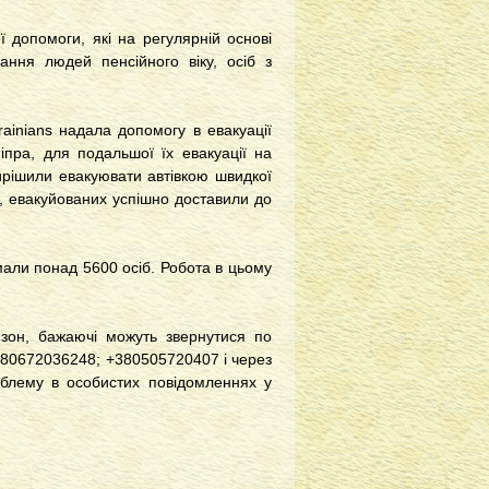
ї допомоги, які на регулярній основі
ання людей пенсійного віку, осіб з
rainians надала допомогу в евакуації
іпра, для подальшої їх евакуації на
 вирішили евакуювати автівкою швидкої
, евакуйованих успішно доставили до
мали понад 5600 осіб. Робота в цьому
 зон, бажаючі можуть звернутися по
+380672036248; +380505720407 і через
блему в особистих повідомленнях у