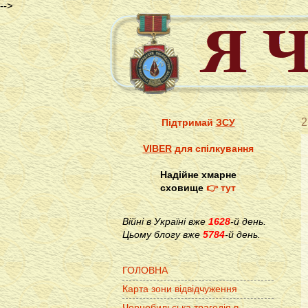
-->
2
Підтримай
ЗСУ
VIBER
для спілкування
Надійне хмарне
сховище
👉 тут
Війні в Україні вже
1628
-й день.
Цьому блогу вже
5784
-й день.
ГОЛОВНА
Карта зони відвідчуження
Чорнобильська трагедія в