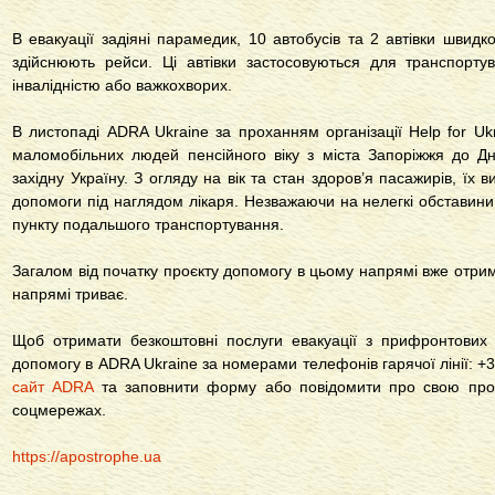
В евакуації задіяні парамедик, 10 автобусів та 2 автівки швидко
здійснюють рейси. Ці автівки застосовуються для транспортув
інвалідністю або важкохворих.
В листопаді ADRA Ukraine за проханням організації Help for Uk
маломобільних людей пенсійного віку з міста Запоріжжя до Дн
західну Україну. З огляду на вік та стан здоров’я пасажирів, їх
допомоги під наглядом лікаря. Незважаючи на нелегкі обставини
пункту подальшого транспортування.
Загалом від початку проєкту допомогу в цьому напрямі вже отри
напрямі триває.
Щоб отримати безкоштовні послуги евакуації з прифронтових
допомогу в ADRA Ukraine за номерами телефонів гарячої лінії: 
сайт ADRA
та заповнити форму або повідомити про свою про
соцмережах.
https://apostrophe.ua