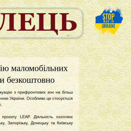
ію маломобільних
ни безкоштовно
акуацію з прифронтових зон на більш
нню України. Особливо це стосується
х.
проєкту LEAP. Діяльність охоплює
ку, Запорізьку, Донецьку та Київську