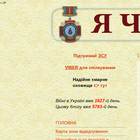
-->
1
Підтримай
ЗСУ
VIBER
для спілкування
Надійне хмарне
сховище
👉 тут
Війні в Україні вже
1627
-й день.
Цьому блогу вже
5783
-й день.
ГОЛОВНА
Карта зони відвідчуження
Чорнобильська трагедія в