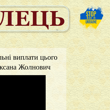
льні виплати цього
Оксана Жолнович