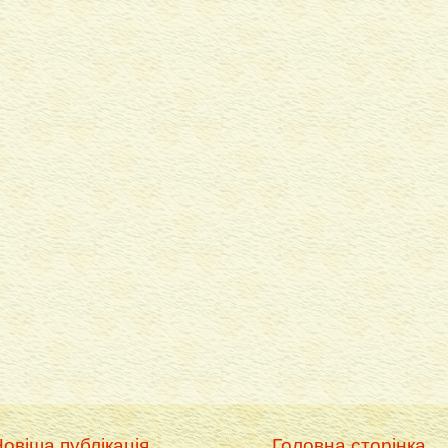
овіша публікація
Головна сторінка