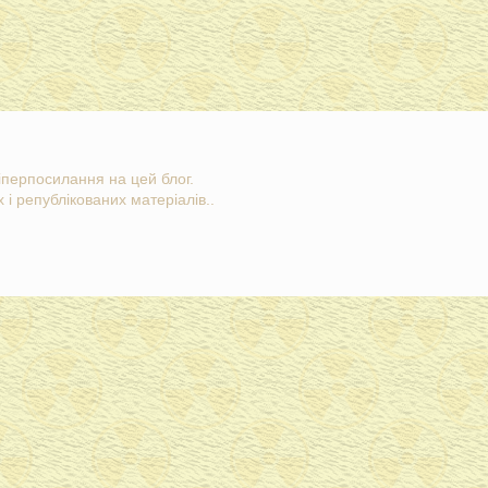
гіперпосилання на цей блог.
 і републікованих матеріалів..