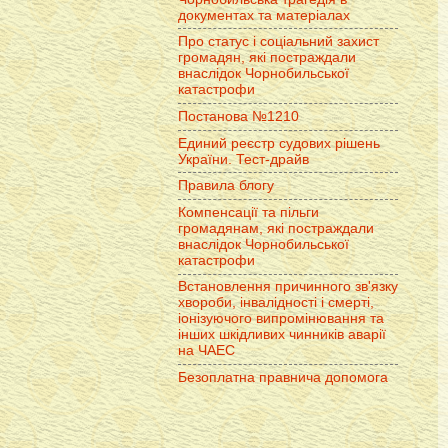
документах та матеріалах
Про статус і соціальний захист
громадян, які постраждали
внаслідок Чорнобильської
катастрофи
Постанова №1210
Единий реєстр судових рішень
України. Тест-драйв
Правила блогу
Компенсації та пільги
громадянам, які постраждали
внаслідок Чорнобильської
катастрофи
Встановлення причинного зв'язку
хвороби, інвалідності і смерті,
іонізуючого випромінювання та
інших шкідливих чинників аварії
на ЧАЕС
Безоплатна правнича допомога