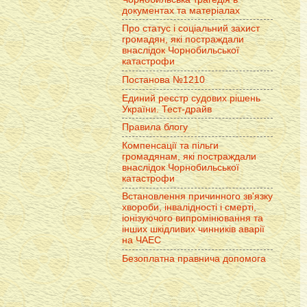
документах та матеріалах
Про статус і соціальний захист
громадян, які постраждали
внаслідок Чорнобильської
катастрофи
Постанова №1210
Единий реєстр судових рішень
України. Тест-драйв
Правила блогу
Компенсації та пільги
громадянам, які постраждали
внаслідок Чорнобильської
катастрофи
Встановлення причинного зв'язку
хвороби, інвалідності і смерті,
іонізуючого випромінювання та
інших шкідливих чинників аварії
на ЧАЕС
Безоплатна правнича допомога