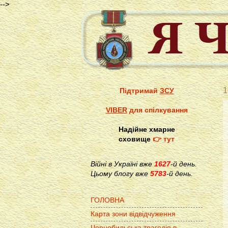
-->
1
Підтримай
ЗСУ
VIBER
для спілкування
Надійне хмарне
сховище
👉 тут
Війні в Україні вже
1627
-й день.
Цьому блогу вже
5783
-й день.
ГОЛОВНА
Карта зони відвідчуження
Чорнобильська трагедія в