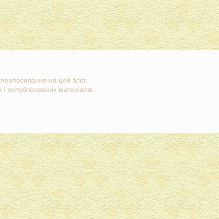
гіперпосилання на цей блог.
 і републікованих матеріалів..