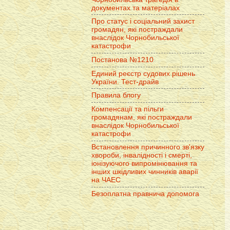
документах та матеріалах
Про статус і соціальний захист
громадян, які постраждали
внаслідок Чорнобильської
катастрофи
Постанова №1210
Единий реєстр судових рішень
України. Тест-драйв
Правила блогу
Компенсації та пільги
громадянам, які постраждали
внаслідок Чорнобильської
катастрофи
Встановлення причинного зв'язку
хвороби, інвалідності і смерті,
іонізуючого випромінювання та
інших шкідливих чинників аварії
на ЧАЕС
Безоплатна правнича допомога