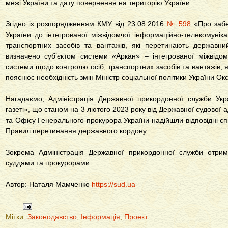
межі України та дату повернення на територію України.
Згідно із розпорядженням КМУ від 23.08.2016
№ 598
«Про забе
України до інтегрованої міжвідомчої інформаційно-телекомунік
транспортних засобів та вантажів, які перетинають державн
визначено суб’єктом системи «Аркан» – інтегрованої міжвідом
системи щодо контролю осіб, транспортних засобів та вантажів, 
пояснює необхідність змін Міністр соціальної політики України О
Нагадаємо, Адміністрація Державної прикордонної служби Ук
газеті», що станом на 3 лютого 2023 року від Державної судової а
та Офісу Генерального прокурора України надійшли відповідні спи
Правил перетинання державного кордону.
Зокрема Адміністрація Державної прикордонної служби отрим
суддями та прокурорами.
Автор: Наталя Мамченко
https://sud.ua
Мітки:
Законодавство
,
Інформація
,
Проект