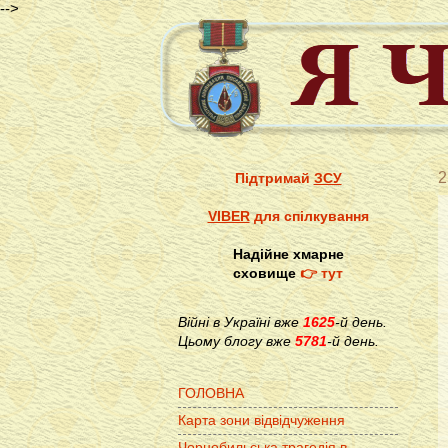
-->
2
Підтримай
ЗСУ
VIBER
для спілкування
Надійне хмарне
сховище
👉 тут
Війні в Україні вже
1625
-й день.
Цьому блогу вже
5781
-й день.
ГОЛОВНА
Карта зони відвідчуження
Чорнобильська трагедія в