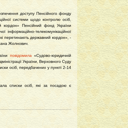
зпечення доступу Пенсійного фонду
аційної системи щодо контролю осіб,
ий кордон» Пенсійний фонд України
чої інформаційно-телекомунікаційної
які перетинають державний кордон», -
ксана Жолнович.
раїни
повідомила
«Судово-юридичній
дміністрації України, Верховного Суду
ски осіб, передбачених у пункті 2-14
ала списки осіб, які за посадою є