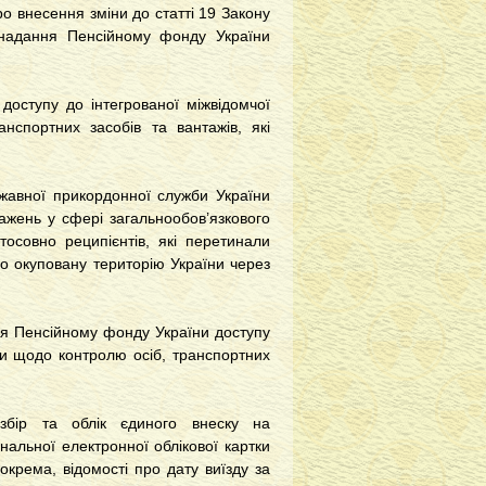
ро внесення зміни до статті 19 Закону
надання Пенсійному фонду України
оступу до інтегрованої міжвідомчої
нспортних засобів та вантажів, які
жавної прикордонної служби України
ажень у сфері загальнообов’язкового
тосовно реципієнтів, які перетинали
о окуповану територію України через
я Пенсійному фонду України доступу
ми щодо контролю осіб, транспортних
збір та облік єдиного внеску на
альної електронної облікової картки
окрема, відомості про дату виїзду за