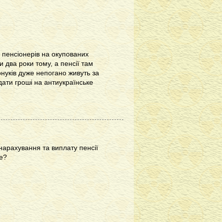
я пенсіонерів на окупованих
 два роки тому, а пенсії там
 онуків дуже непогано живуть за
дати гроші на антиукраїнське
нарахування та виплату пенсії
ке?