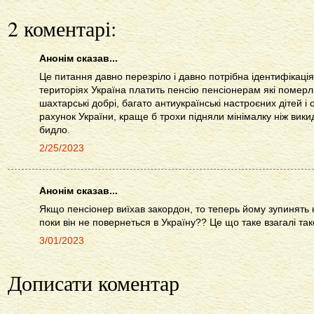
2 коментарі:
Анонім сказав...
Це питання давно перезріло і давно потрібна ідентифікаці
територіях Україна платить пенсію пенсіонерам які померли
шахтарські добрі, багато антиукраїнські настроєних дітей і
рахунок України, краще б трохи підняли мінімалку ніж вики
бидло.
2/25/2023
Анонім сказав...
Якщо пенсіонер виїхав закордон, то теперь йому зупинять 
поки він не повернеться в Україну?? Це що таке взагалі та
3/01/2023
Дописати коментар