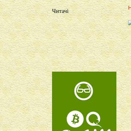
Н
Читачі