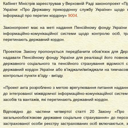
Кабінет Міністрів зареєстрував у Верховній Раді законопроект «П
України «Про Державну прикордонну службу України» щодо 
інформації про перетин кордону»
9004
.
Законопроект має на меті надання Пенсійному фонду України д
інформаційно-комунікаційної системи щодо контролю осіб, тра
перетинають державний кордон.
Проектом Закону пропонується передбачити обов’язок для Дер
надавати Пенсійному фонду України для реалізації його повнов
державного соціального та пенсійного страхування відомості с
державний кордон України або в’їжджали/виїжджали на тимчасов
контрольні пункти в’їзду - виїзду.
«Проект акта розроблено з метою врегулювання питання наданн
до інтегрованої міжвідомчої інформаційно-комунікаційної систе
засобів та вантажів, які перетинають державний кордон.
Відповідно до частини четвертої статті 20 Закону «Про 
загальнообов’язкове державне соціальне страхування» до персон
застрахованої особи реєстру застрахованих осіб включаються, з