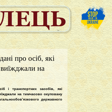
ані про осіб, які
 виїжджали на
іб і транспортних засобів, які
иїжджали на тимчасово окуповану
агальнообов’язкового державного