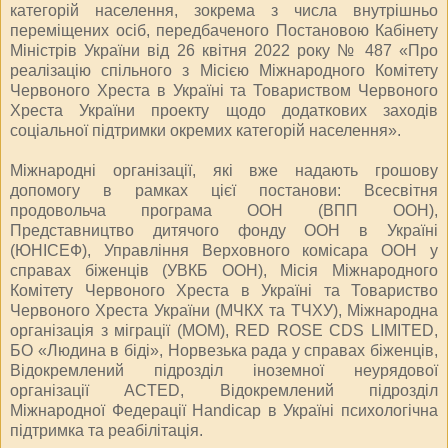
категорій населення, зокрема з числа внутрішньо
переміщених осіб, передбаченого Постановою Кабінету
Міністрів України від 26 квітня 2022 року № 487 «Про
реалізацію спільного з Місією Міжнародного Комітету
Червоного Хреста в Україні та Товариством Червоного
Хреста України проекту щодо додаткових заходів
соціальної підтримки окремих категорій населення».
Міжнародні організації, які вже надають грошову
допомогу в рамках цієї постанови: Всесвітня
продовольча програма ООН (ВПП ООН),
Представництво дитячого фонду ООН в Україні
(ЮНІСЕФ), Управління Верховного комісара ООН у
справах біженців (УВКБ ООН), Місія Міжнародного
Комітету Червоного Хреста в Україні та Товариство
Червоного Хреста України (МЧКХ та ТЧХУ), Міжнародна
організація з міграції (МОМ), RED ROSE CDS LIMITED,
БО «Людина в біді», Норвезька рада у справах біженців,
Відокремлений підрозділ іноземної неурядової
організації ACTED, Відокремлений підрозділ
Міжнародної Федерації Handicap в Україні психологічна
підтримка та реабілітація.