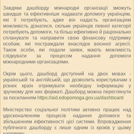
Завдяки дашборду міжнародні організації зможуть
швидше та ефективніше надавати допомогу українцям,
які її потребують, адже він надасть організаціям
можливість дізнатися, скільки українців певної категорії
потребують допомоги, та більш ефективно й раціонально
спланувати та направити свою фінансову підтримку
особам, які постраждали внаслідок воєнної агресії.
Також особи, які подали заяви, мають можливість
слідкувати за процесом надання допомоги
міжнародними організаціями.
Окрім цього, дашборд доступний на двох мовах -
українській та англійській, що дозволить користувачам з
різних країн отримувати необхідну інформацію у
зручному для них форматі. Дашборд можна переглянути
за посиланням
https://aid.edopomoga.gov.ua/dashboard
Міністерство соціальної політики активно працює над
удосконаленням процесів надання допомоги та
збільшенням ефективності цієї системи. Впровадження
публічного дашборду є лише одним із кроків у цьому
напрямку.