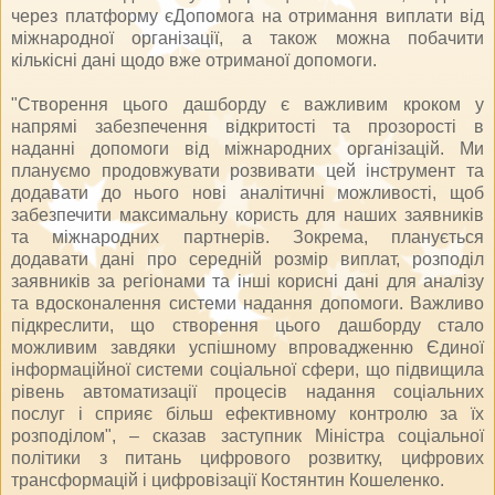
через платформу єДопомога на отримання виплати від
міжнародної організації, а також можна побачити
кількісні дані щодо вже отриманої допомоги.
"Створення цього дашборду є важливим кроком у
напрямі забезпечення відкритості та прозорості в
наданні допомоги від міжнародних організацій. Ми
плануємо продовжувати розвивати цей інструмент та
додавати до нього нові аналітичні можливості, щоб
забезпечити максимальну користь для наших заявників
та міжнародних партнерів. Зокрема, планується
додавати дані про середній розмір виплат, розподіл
заявників за регіонами та інші корисні дані для аналізу
та вдосконалення системи надання допомоги. Важливо
підкреслити, що створення цього дашборду стало
можливим завдяки успішному впровадженню Єдиної
інформаційної системи соціальної сфери, що підвищила
рівень автоматизації процесів надання соціальних
послуг і сприяє більш ефективному контролю за їх
розподілом", – сказав заступник Міністра соціальної
політики з питань цифрового розвитку, цифрових
трансформацій і цифровізації Костянтин Кошеленко.