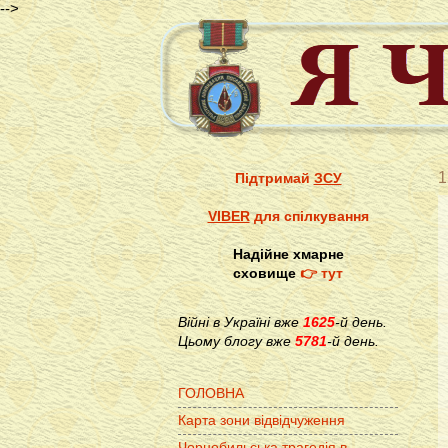
-->
1
Підтримай
ЗСУ
VIBER
для спілкування
Надійне хмарне
сховище
👉 тут
Війні в Україні вже
1625
-й день.
Цьому блогу вже
5781
-й день.
ГОЛОВНА
Карта зони відвідчуження
Чорнобильська трагедія в