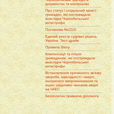
документах та матеріалах
Про статус і соціальний захист
громадян, які постраждали
внаслідок Чорнобильської
катастрофи
Постанова №1210
Единий реєстр судових рішень
України. Тест-драйв
Правила блогу
Компенсації та пільги
громадянам, які постраждали
внаслідок Чорнобильської
катастрофи
Встановлення причинного зв'язку
хвороби, інвалідності і смерті,
іонізуючого випромінювання та
інших шкідливих чинників аварії
на ЧАЕС
Безоплатна правнича допомога