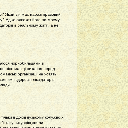
о? Який він має наразі правовий
ду? Адже адвокат його по-моєму
аторів в реальному житті, а не
увалося чорнобильцями в
 не піднімає ці питання перед
омадські організації не хотять
ажчим і здоров'я ліквідаторів
влади.
ільки в дохід вузькому колу,своїх
обі таку ситуацію,зняли