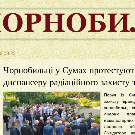
6.09.23
Чорнобильці у Сумах протестуют
диспансеру радіаційного захисту
Поруч із Сум
захисту вранц
чорнобильці, л
лікарню пл
надкластерн
лікарнею аб
Ліквідатори 