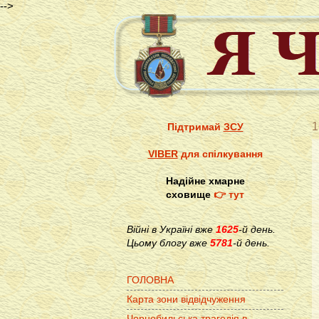
-->
1
Підтримай
ЗСУ
VIBER
для спілкування
Надійне хмарне
сховище
👉 тут
Війні в Україні вже
1625
-й день.
Цьому блогу вже
5781
-й день.
ГОЛОВНА
Карта зони відвідчуження
Чорнобильська трагедія в