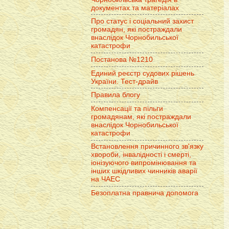
документах та матеріалах
Про статус і соціальний захист
громадян, які постраждали
внаслідок Чорнобильської
катастрофи
Постанова №1210
Единий реєстр судових рішень
України. Тест-драйв
Правила блогу
Компенсації та пільги
громадянам, які постраждали
внаслідок Чорнобильської
катастрофи
Встановлення причинного зв'язку
хвороби, інвалідності і смерті,
іонізуючого випромінювання та
інших шкідливих чинників аварії
на ЧАЕС
Безоплатна правнича допомога