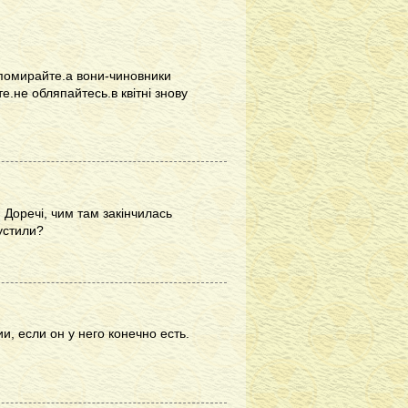
и.помирайте.а вони-чиновники
жте.не обляпайтесь.в квітні знову
. Доречі, чим там закінчилась
устили?
, если он у него конечно есть.