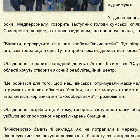
підтримують.
У диспансері 
років. Медперсоналу, говорить заступник голови сумської спі
Свинаренко, довіряє, а от нововведенням, що пропонує влада, – н
"Віджати, перекрутити, всім нам зробити "викинштейн". Тут ліка
ага, вам треба оце й оце. Тут не треба чекати, добиватися чогось",
Об’єднання, говорить народний депутат Антон Швачко від "Слуги
області хочуть створити якісний реабілітаційний центр.
"Це робиться для того, щоб наші військові отримували максимал
отримують в інших областях України, але не можуть отримати
втрачається, керівника ми також зберігаємо", - розповів він.
Об’єднання потрібно ще й тому, говорить заступник голови об
увійшов до спроможної мережі лікарень Сумщини.
"Міністерство бачить ті заклади, які не потрапили в мережу,
фінансуватися за рахунок державного бюджету за контрактуван