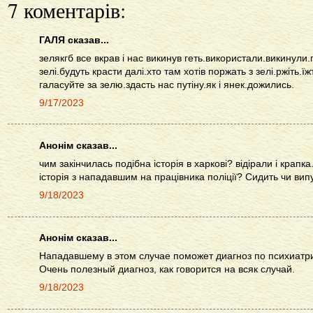
7 коментарів:
ГАЛЯ сказав...
зелякгб все вкрав і нас викинув геть.використали.викинул
зелі.будуть красти далі.хто там хотів поржать з зелі.ржіть.ї
галасуйте за зелю.здасть нас путіну.як і янек.дожились.
9/17/2023
Анонім сказав...
чим закінчилась подібна історія в харкові? відірали і крапка
історія з нападавшим на працівника поліції? Сидить чи вип
9/18/2023
Анонім сказав...
Нападавшему в этом случае поможет диагноз по психиатрии
Очень полезный диагноз, как говорится на всяк случай.
9/18/2023