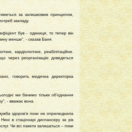
атиметься за залишковим принципом,
потреб закладу.
фіцієнт був - одиниця, то тепер він
вину менше", - сказав Баня.
гічне, кардіологічне, реабілітаційне.
 що через реорганізацію доведеться
арано, говорить медична директорка
ьогодні ми бачимо тільки об’єднання
у", - вважає вона.
лужба здоров’я поки не оприлюднила
Нині в стаціонарі диспансеру за рік
слуг. Чи всі пакети залишаться – поки