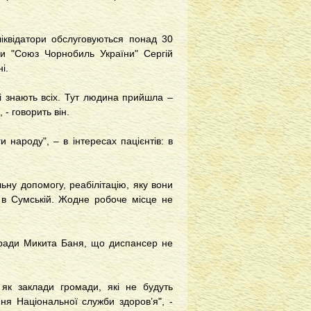
ліквідатори обслуговуються понад 30
лки "Союз Чорнобиль України" Сергій
і.
рі знають всіх. Тут людина прийшла –
 - говорить він.
 народу", – в інтересах пацієнтів: в
ьну допомогу, реабілітацію, яку вони
 в Сумській. Жодне робоче місце не
лради Микита Баня, що диспансер не
 як заклади громади, які не будуть
ня Національної служби здоров’я", -