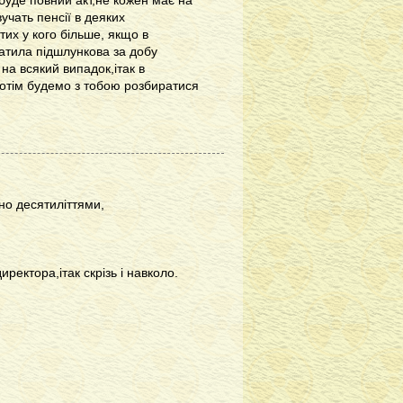
буде повний акт,не кожен має на
учать пенсії в деяких
 тих у кого більше, якщо в
ватила підшлункова за добу
на всякий випадок,ітак в
а потім будемо з тобою розбиратися
о десятиліттями,
иректора,ітак скрізь і навколо.