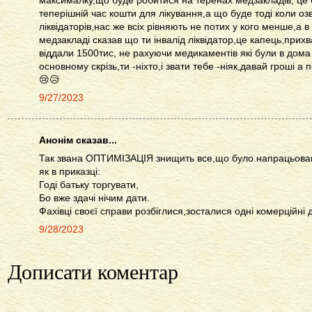
максималку,що буде робитися на теренах медзакладів, це 
теперішній час кошти для лікування,а що буде тоді коли озв
ліквідаторів,нас же всіх рівняють не потих у кого менше,а в
медзакладі сказав що ти інвалід ліквідатор,це капець,прих
віддали 1500тис, не рахуючи медикаментів які були в дома 
основному скрізь,ти -ніхто,і звати тебе -ніяк,давай гроші 
😢😥
9/27/2023
Анонім сказав...
Так звана ОПТИМІЗАЦІЯ знищить все,що було напрацьован
як в приказці:
Годі батьку торгувати,
Бо вже здачі нічим дати.
Фахівці своєї справи розбіглися,зосталися одні комерційні д
9/28/2023
Дописати коментар