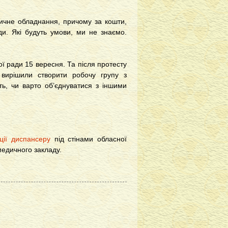
едичне обладнання, причому за кошти,
ди. Які будуть умови, ми не знаємо.
ї ради 15 вересня. Та після протесту
 вирішили створити робочу групу з
ть, чи варто об’єднуватися з іншими
ації диспансеру
під стінами обласної
медичного закладу.