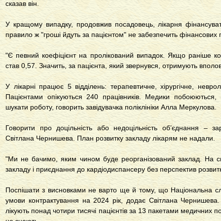
сказав він.
У кращому випадку, продовжив посадовець, лікарня фінансув
правило ж "гроші йдуть за пацієнтом" не забезпечить фінансових 
"Є певний коефіцієнт на пролікований випадок. Якщо раніше кое
став 0,57. Значить, за пацієнта, який звернувся, отримують вполо
У лікарні працює 5 відділень: терапевтичне, хірургічне, невроло
Пацієнтами опікуються 240 працівників. Медики побоюються,
шукати роботу, говорить завідувачка поліклініки Алла Меркулова.
Говорити про доцільність або недоцільність об’єднання – з
Світлана Чернишева. План розвитку закладу лікарям не надали.
"Ми не бачимо, яким чином буде реорганізований заклад. На с
закладу і приєднання до кардіодиспансеру без перспектив розвитк
Поспішати з висновками не варто ще й тому, що Національна с
умови контрактування на 2024 рік, додає Світлана Чернишева. 
лікують понад чотири тисячі пацієнтів за 13 пакетами медичних по