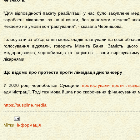
не знають.
"Для відповідності пакету реабілітації у нас було закуплене м
зароблені лікарнею, за наші кошти, без допомоги місцевої вла
Чекаємо на умови контрактування", - сказала Чернишова.
Голосувати за об’єднання медзакладів планували на сесії обласно
голосування відклали, говорить Микита Баня. Замість цього
медпрацівників, чорнобильців та пацієнтів – вони вирішуватиму
лікарнями.
Що відомо про протести проти ліквідації диспансеру
У 2020 році чорнобильці Сумщини
протестували проти ліквід
адміністрації. Тоді теж мова йшла про скорочення фінансування 
https://suspilne.media
Мітки:
Інформація