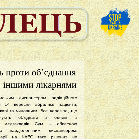
ь проти об’єднання
 з іншими лікарнями
ським диспансером радіаційного
і 14 вересня зібрались пацієнти,
ікарі та чиновники. Все через те, що
анують об’єднати з одним із
их медзакладів Сум – обласною
о кардіологічним диспансером.
аварії на ЧАЕС таке рішення не