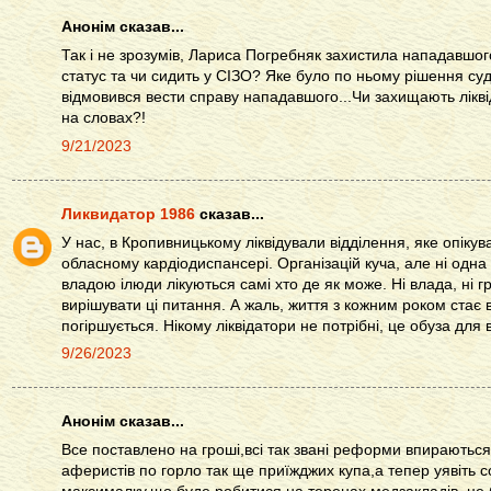
Анонім сказав...
Так і не зрозумів, Лариса Погребняк захистила нападавшог
статус та чи сидить у СІЗО? Яке було по ньому рішення су
відмовився вести справу нападавшого...Чи захищають ліквід
на словах?!
9/21/2023
Ликвидатор 1986
сказав...
У нас, в Кропивницькому ліквідували відділення, яке опік
обласному кардіодиспансері. Організацій куча, але ні одна
владою ілюди лікуються самі хто де як може. Ні влада, ні гр
вирішувати ці питання. А жаль, життя з кожним роком стає в
погіршується. Нікому ліквідатори не потрібні, це обуза для 
9/26/2023
Анонім сказав...
Все поставлено на гроші,всі так звані реформи впираються т
аферистів по горло так ще приїжджих купа,а тепер уявіть с