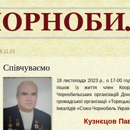
8.11.23
Співчуваємо
18 листопада 2023 р., о 17-00 год
пішов із життя член Коорд
Чорнобильських організацій Доне
громадської організації «Торецьк
Інвалідів «Союз Чорнобиль Украї
Кузнєцов Па