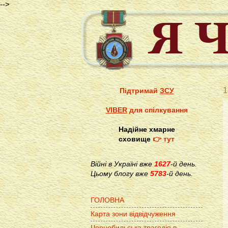
-->
1
Підтримай
ЗСУ
VIBER
для спілкування
Надійне хмарне
сховище
👉 тут
Війні в Україні вже
1627
-й день.
Цьому блогу вже
5783
-й день.
ГОЛОВНА
Карта зони відвідчуження
Чорнобильська трагедія в