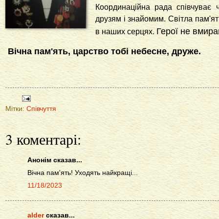
Координаційна рада співчуває ч
друзям і знайомим. Світла пам'ят
Герої не вмира
в наших серцях.
Вічна пам'ять, царство тобі небесне, друже.
Мітки:
Співчуття
3 коментарі:
Анонім сказав...
Вічна пам'ять! Уходять найкращі...
11/18/2023
alder
сказав...