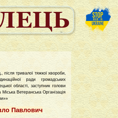
., після тривалої тяжкої хвороби,
инаційної ради громадських
цької області, заступник голови
а Міська Ветеранська Організація
ни»»
вло Павлович