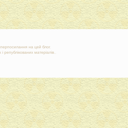
гіперпосилання на цей блог.
 і републікованих матеріалів..