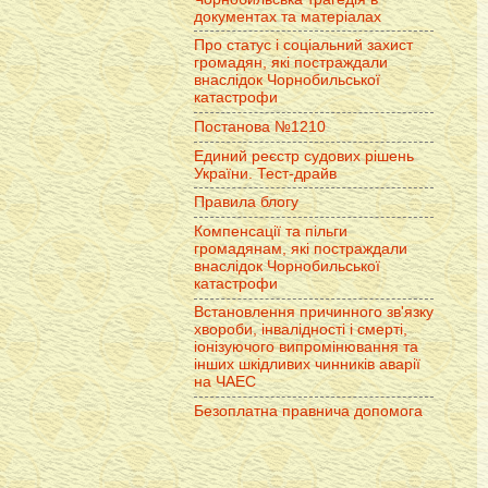
документах та матеріалах
Про статус і соціальний захист
громадян, які постраждали
внаслідок Чорнобильської
катастрофи
Постанова №1210
Единий реєстр судових рішень
України. Тест-драйв
Правила блогу
Компенсації та пільги
громадянам, які постраждали
внаслідок Чорнобильської
катастрофи
Встановлення причинного зв'язку
хвороби, інвалідності і смерті,
іонізуючого випромінювання та
інших шкідливих чинників аварії
на ЧАЕС
Безоплатна правнича допомога