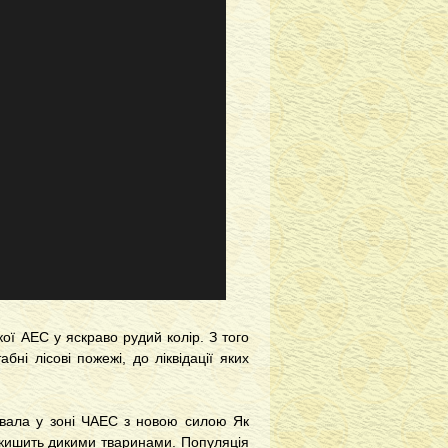
ої АЕС у яскраво рудий колір. З того
бні лісові пожежі, до ліквідації яких
рувала у зоні ЧАЕС з новою силою Як
 кишить дикими тваринами. Популяція