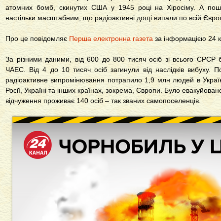
атомних бомб, скинутих США у 1945 році на Хіросіму. А пош
настільки масштабним, що радіоактивні дощі випали по всій Європі,
Про це повідомляє
Перша електронна газета
за інформацією 24 к
За різними даними, від 600 до 800 тисяч осіб зі всього СРСР бр
ЧАЕС. Від 4 до 10 тисяч осіб загинули від наслідків вибуху. П
радіоактивне випромінювання потрапило 1,9 млн людей в Україні
Росії, Україні та інших країнах, зокрема, Європи. Було евакуйовано
відчуження проживає 140 осіб – так званих самопоселенців.