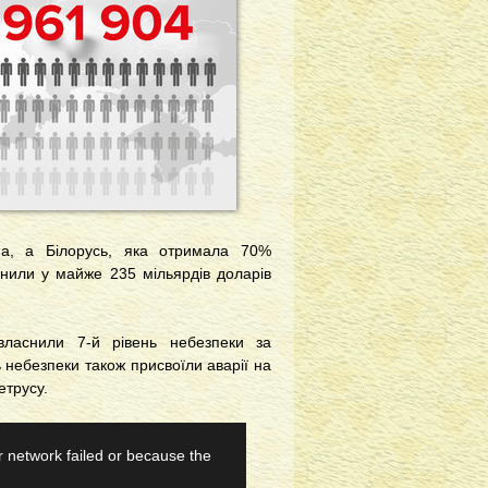
а, а Білорусь, яка отримала 70%
інили у майже 235 мільярдів доларів
власнили 7-й рівень небезпеки за
 небезпеки також присвоїли аварії на
етрусу.