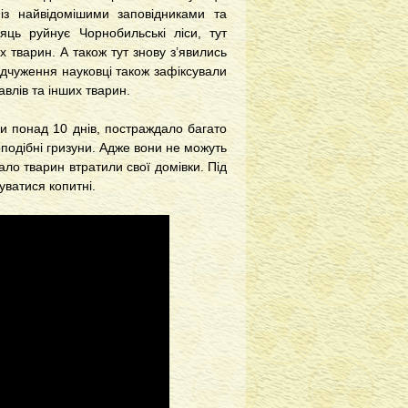
 із найвідомішими заповідниками та
яць руйнує Чорнобильські ліси, тут
их тварин. А також тут знову з’явились
 відчуження науковці також зафіксували
равлів та інших тварин.
али понад 10 днів, постраждало багато
подібні гризуни. Адже вони не можуть
ло тварин втратили свої домівки. Під
уватися копитні.