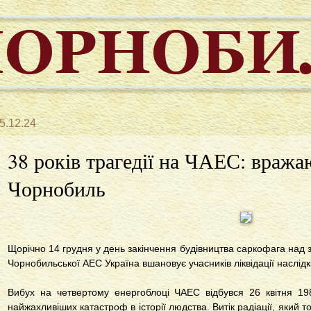
5.12.24
38 років трагедії на ЧАЕС: вража
Чорнобиль
Щорічно 14 грудня у день закінчення будівництва саркофага над
Чорнобильської АЕС Україна вшановує учасників ліквідації наслідкі
Вибух на четвертому енергоблоці ЧАЕС відбувся 26 квітня 198
найжахливіших катастроф в історії людства. Витік радіації, який 