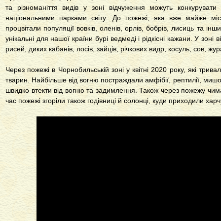
та різноманіття видів у зоні відчуження можуть конкурувати
національними парками світу. До пожежі, яка вже майже міс
процвітали популяції вовків, оленів, орлів, бобрів, лисиць та інш
унікальні для нашої країни бурі ведмеді і рідкісні кажани. У зоні
рисей, диких кабанів, лосів, зайців, річкових видр, косуль, сов, жу
Через пожежі в Чорнобильській зоні у квітні 2020 року, які трив
тварин. Найбільше від вогню постраждали амфібії, рептилії, мишо
швидко втекти від вогню та задимлення. Також через пожежу чима
час пожежі згоріли також годівниці й солонці, куди приходили харч