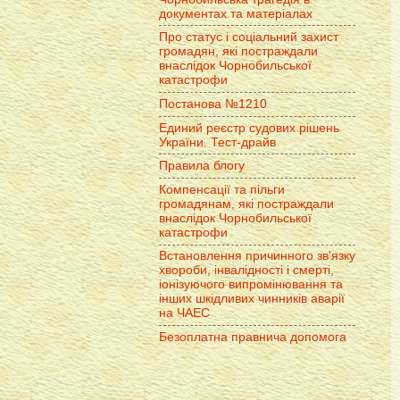
документах та матеріалах
Про статус і соціальний захист
громадян, які постраждали
внаслідок Чорнобильської
катастрофи
Постанова №1210
Единий реєстр судових рішень
України. Тест-драйв
Правила блогу
Компенсації та пільги
громадянам, які постраждали
внаслідок Чорнобильської
катастрофи
Встановлення причинного зв'язку
хвороби, інвалідності і смерті,
іонізуючого випромінювання та
інших шкідливих чинників аварії
на ЧАЕС
Безоплатна правнича допомога