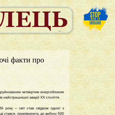
ючі факти про
 зруйнованим четвертим енергоблоком
в найстрашнішої аварії ХХ століття.
6 року – світ став свідком однієї з
тоді стався, прирівнюють до вибуху 500