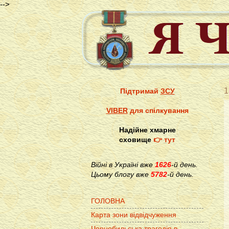
-->
1
Підтримай
ЗСУ
VIBER
для спілкування
Надійне хмарне
сховище
👉 тут
Війні в Україні вже
1626
-й день.
Цьому блогу вже
5782
-й день.
ГОЛОВНА
Карта зони відвідчуження
Чорнобильська трагедія в