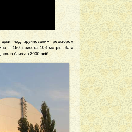
і арки над зруйнованим реактором
на – 150 і висота 108 метрів. Вага
цювало близько 3000 осіб.