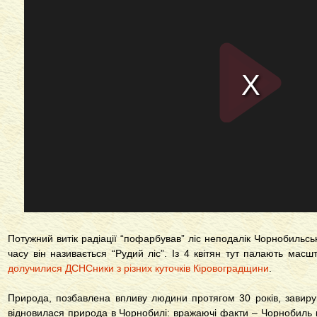
Потужний витік радіації “пофарбував” ліс неподалік Чорнобильськ
часу він називається “Рудий ліс”. Із 4 квітян тут палають масшта
долучилися ДСНСники з різних куточків Кіровоградщини
.
Природа, позбавлена ​​впливу людини протягом 30 років, зави
відновилася природа в Чорнобилі: вражаючі факти – Чорнобиль