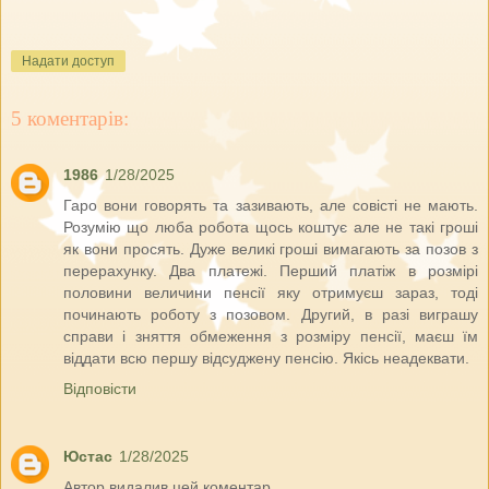
Надати доступ
5 коментарів:
1986
1/28/2025
Гаро вони говорять та зазивають, але совісті не мають.
Розумію що люба робота щось коштує але не такі гроші
як вони просять. Дуже великі гроші вимагають за позов з
перерахунку. Два платежі. Перший платіж в розмірі
половини величини пенсії яку отримуєш зараз, тоді
починають роботу з позовом. Другий, в разі виграшу
справи і зняття обмеження з розміру пенсії, маєш їм
віддати всю першу відсуджену пенсію. Якісь неадеквати.
Відповісти
Юстас
1/28/2025
Автор видалив цей коментар.