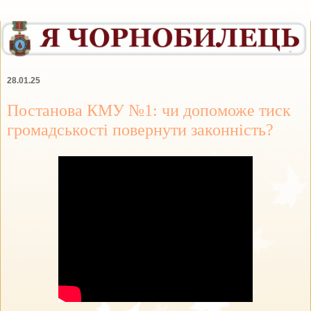
28.01.25
Постанова КМУ №1: чи допоможе тиск
громадськості повернути законність?