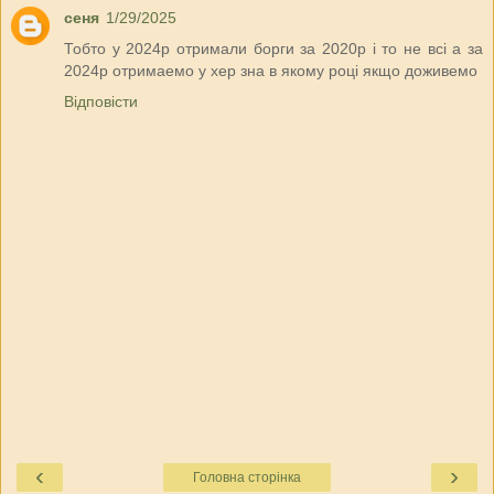
сеня
1/29/2025
Тобто у 2024р отримали борги за 2020р і то не всі а за
2024р отримаемо у хер зна в якому році якщо доживемо
Відповісти
‹
›
Головна сторінка