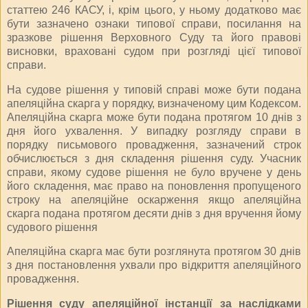
статтею 246 КАСУ, і, крім цього, у ньому додатково має
бути зазначено ознаки типової справи, посилання на
зразкове рішення Верховного Суду та його правові
висновки, враховані судом при розгляді цієї типової
справи.
На судове рішення у типовій справі може бути подана
апеляційна скарга у порядку, визначеному цим Кодексом.
Апеляційна скарга може бути подана протягом 10 днів з
дня його ухвалення. У випадку розгляду справи в
порядку письмового провадження, зазначений строк
обчислюється з дня складення рішення суду. Учасник
справи, якому судове рішення не було вручене у день
його складення, має право на поновлення пропущеного
строку на апеляційне оскарження якщо апеляційна
скарга подана протягом десяти днів з дня вручення йому
судового рішення
Апеляційна скарга має бути розглянута протягом 30 днів
з дня постановлення ухвали про відкриття апеляційного
провадження.
Рішення суду апеляційної інстанції за наслідками