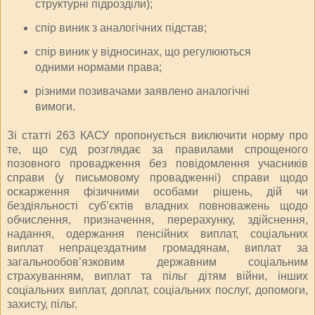
структурні підрозділи);
спір виник з аналогічних підстав;
спір виник у відносинах, що регулюються
одними нормами права;
різними позивачами заявлено аналогічні
вимоги.
Зі статті 263 КАСУ пропонується виключити норму про
те, що суд розглядає за правилами спрощеного
позовного провадження без повідомлення учасників
справи (у письмовому провадженні) справи щодо
оскарження фізичними особами рішень, дій чи
бездіяльності суб’єктів владних повноважень щодо
обчислення, призначення, перерахунку, здійснення,
надання, одержання пенсійних виплат, соціальних
виплат непрацездатним громадянам, виплат за
загальнообов’язковим державним соціальним
страхуванням, виплат та пільг дітям війни, інших
соціальних виплат, доплат, соціальних послуг, допомоги,
захисту, пільг.