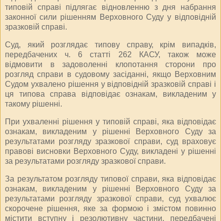
типовій справі підлягає відновленню з дня набрання
законної сили рішенням Верховного Суду у відповідній
зразковій справі.
Суд, який розглядає типову справу, крім випадків,
передбачених ч. 6 статті 262 КАСУ, також може
відмовити в задоволенні клопотання сторони про
розгляд справи в судовому засіданні, якщо Верховним
Судом ухвалено рішення у відповідній зразковій справі і
ця типова справа відповідає ознакам, викладеним у
такому рішенні.
При ухваленні рішення у типовій справі, яка відповідає
ознакам, викладеним у рішенні Верховного Суду за
результатами розгляду зразкової справи, суд враховує
правові висновки Верховного Суду, викладені у рішенні
за результатами розгляду зразкової справи.
За результатом розгляду типової справи, яка відповідає
ознакам, викладеним у рішенні Верховного Суду за
результатами розгляду зразкової справи, суд ухвалює
скорочене рішення, яке за формою і змістом повинно
містити вступну і резолютивну частини, передбачені