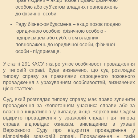
прав людини – якщо позов подано фізичною
особою або суб’єктом владних повноважень
до фізичної особи;
Раду бізнес-омбудсмена – якщо позов подано
юридичною особою, фізичною особою -
підприємцем або суб’єктом владних
повноважень до юридичної особи, фізичної
особи - підприємця.
У статті 291 КАСУ, яка регулює особливості провадження
у типовій справі, буде визначено, що суд розглядає
типову справу за правилами спрощеного позовного
провадження з урахуванням особливостей, визначених
цією статтею.
Суд, який розглядає типову справу, має право зупинити
провадження за клопотанням учасника справи або за
власною ініціативою у випадку, якщо Верховним Судом
відкрито провадження у зразковій справі і ця типова
справа відповідає ознакам, викладеним в ухвалі
Верховного Суду про відкриття провадження у
відповідній зразковій справі. Провадження у такій