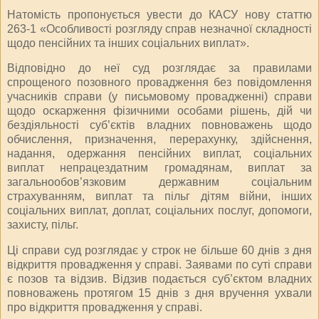
Натомість пропонується увести до КАСУ нову статтю
263-1 «Особливості розгляду справ незначної складності
щодо пенсійних та інших соціальних виплат».
Відповідно до неї суд розглядає за правилами
спрощеного позовного провадження без повідомлення
учасників справи (у письмовому провадженні) справи
щодо оскарження фізичними особами рішень, дій чи
бездіяльності суб’єктів владних повноважень щодо
обчислення, призначення, перерахунку, здійснення,
надання, одержання пенсійних виплат, соціальних
виплат непрацездатним громадянам, виплат за
загальнообов’язковим державним соціальним
страхуванням, виплат та пільг дітям війни, інших
соціальних виплат, доплат, соціальних послуг, допомоги,
захисту, пільг.
Ці справи суд розглядає у строк не більше 60 днів з дня
відкриття провадження у справі. Заявами по суті справи
є позов та відзив. Відзив подається суб’єктом владних
повноважень протягом 15 днів з дня вручення ухвали
про відкриття провадження у справі.