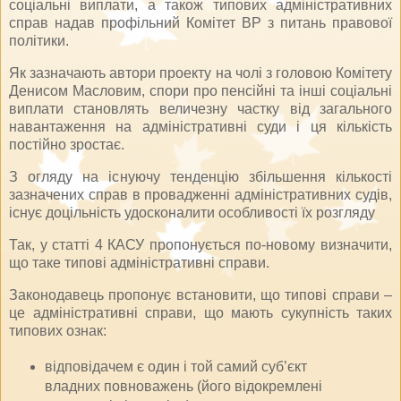
соціальні виплати, а також типових адміністративних
справ надав профільний Комітет ВР з питань правової
політики.
Як зазначають автори проекту на чолі з головою Комітету
Денисом Масловим, спори про пенсійні та інші соціальні
виплати становлять величезну частку від загального
навантаження на адміністративні суди і ця кількість
постійно зростає.
З огляду на існуючу тенденцію збільшення кількості
зазначених справ в провадженні адміністративних судів,
існує доцільність удосконалити особливості їх розгляду
Так, у статті 4 КАСУ пропонується по-новому визначити,
що таке типові адміністративні справи.
Законодавець пропонує встановити, що типові справи –
це адміністративні справи, що мають сукупність таких
типових ознак:
відповідачем є один і той самий суб’єкт
владних повноважень (його відокремлені