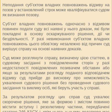
Неподання суб’єктом владних повноважень відзиву на
позов у встановлений строк може кваліфікуватися судом
як визнання позову.
Суб’єкт владних повноважень одночасно з відзивом
повинен подати суду всі наявні у нього докази, які були
покладені в основу оскаржуваного рішення, дії чи
бездіяльності. У разі невиконання суб’єктом владних
повноважень цього обов'язку незалежно від причин суд
вирішує справу на основі наявних доказів.
Суд може розглянути справу, визначену цією статтею, в
судовому засіданні з повідомленням сторін у разі
недостатності повідомлених позивачем обставин або
якщо за результатами розгляду поданого відповідачем
відзиву суд прийде до висновку про неможливість
ухвалення судового рішення без проведення судового
засідання та виклику осіб, які беруть участь у справі.
За результатом розгляду цих справ суд ухвалює
скорочене рішення, яке за формою і змістом повинно
містити вступну і резолютивну частини, передбачені
статтею 246 КАСУ, і, крім цього, у ньому додатково має