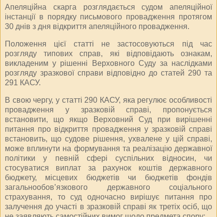
Апеляційна скарга розглядається судом апеляційної
інстанції в порядку письмового провадження протягом
30 днів з дня відкриття апеляційного провадження.
Положення цієї статті не застосовуються під час
розгляду типових справ, які відповідають ознакам,
викладеним у рішенні Верховного Суду за наслідками
розгляду зразкової справи відповідно до статей 290 та
291 КАСУ.
В свою чергу, у статті 290 КАСУ, яка регулює особливості
провадження у зразковій справі, пропонується
встановити, що якщо Верховний Суд при вирішенні
питання про відкриття провадження у зразковій справі
встановить, що судове рішення, ухвалене у цій справі,
може вплинути на формування та реалізацію державної
політики у певній сфері суспільних відносин, чи
стосуватися виплат за рахунок коштів державного
бюджету, місцевих бюджетів чи бюджетів фондів
загальнообов’язкового державного соціального
страхування, то суд одночасно вирішує питання про
залучення до участі в зразковій справі як третіх осіб, що
не заявляють самостійних вимог щодо предмета спору: