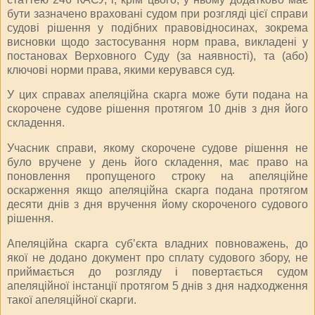
бути зазначено враховані судом при розгляді цієї справи
судові рішення у подібних правовідносинах, зокрема
висновки щодо застосування норм права, викладені у
постановах Верховного Суду (за наявності), та (або)
ключові норми права, якими керувався суд.
У цих справах апеляційна скарга може бути подана на
скорочене судове рішення протягом 10 днів з дня його
складення.
Учасник справи, якому скорочене судове рішення не
було вручене у день його складення, має право на
поновлення пропущеного строку на апеляційне
оскарження якщо апеляційна скарга подана протягом
десяти днів з дня вручення йому скороченого судового
рішення.
Апеляційна скарга суб’єкта владних повноважень, до
якої не додано документ про сплату судового збору, не
приймається до розгляду і повертається судом
апеляційної інстанції протягом 5 днів з дня надходження
такої апеляційної скарги.