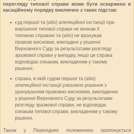
перегляду типової справи може бути оскаржено в
касаційному порядку виключно з таких підстав:
суд першої та (або) апеляційної інстанції при
вирішенні типової справи не визнав її
типовою справою та (або) не врахував
правові висновки, викладені у рішенні
Верховного Суду за результатами розгляду
зразкової справи у випадку, якщо ця справа
відповідає ознакам, викладеним у такому
рішенні;
справа, в якій судом першої та (або)
апеляційної інстанції ухвалено рішення з
урахуванням правових висновків, викладених
у рішенні Верховного Суду за результатами
розгляду зразкової справи, не відповідає
ознакам типової справи, викладеним у такому
рішенні.
Також у Перехідних положеннях пропонується