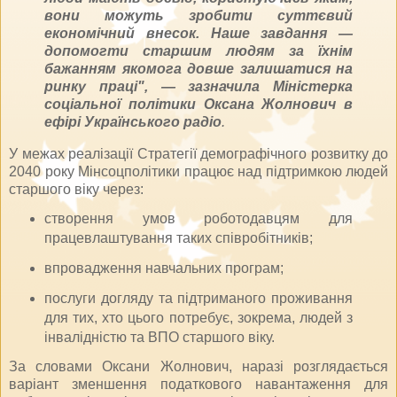
вони можуть зробити суттєвий
економічний внесок. Наше завдання —
допомогти старшим людям за їхнім
бажанням якомога довше залишатися на
ринку праці", — зазначила Міністерка
соціальної політики Оксана Жолнович в
ефірі Українського радіо
.
У межах реалізації Стратегії демографічного розвитку до
2040 року Мінсоцполітики працює над підтримкою людей
старшого віку через:
створення умов роботодавцям для
працевлаштування таких співробітників;
впровадження навчальних програм;
послуги догляду та підтриманого проживання
для тих, хто цього потребує, зокрема, людей з
інвалідністю та ВПО старшого віку.
За словами Оксани Жолнович, наразі розглядається
варіант зменшення податкового навантаження для