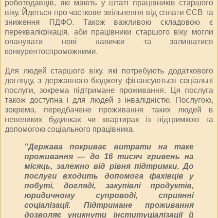
роботодавців, які мають у штаті працівників старшого
віку. Йдеться про часткове звільнення від сплати ЄСВ та
зниження ПДФО. Також важливою складовою є
перекваліфікація, аби працівники старшого віку могли
опанувати нові навички та залишатися
конкурентоспроможними.
Для людей старшого віку, які потребують додаткового
догляду, з державного бюджету фінансуються соціальні
послуги, зокрема підтримане проживання. Ця послуга
також доступна і для людей з інвалідністю. Послугою,
зокрема, передбачене проживання таких людей в
невеликих будинках чи квартирах із підтримкою та
допомогою соціального працівника.
"Держава покриває витрати на таке
проживання — до 16 тисяч гривень на
місяць, залежно від рівня підтримки. До
послуги входить допомога фахівців у
побуті, догляді, закупівлі продуктів,
юридичному супроводі, сприянні
соціалізації. Підтримане проживання
дозволяє уникнути інституціалізації й