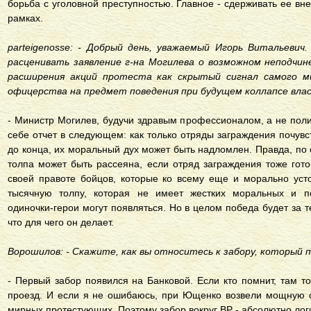
борьба с уголовной преступностью. Главное - сдерживать ее в
рамках.
parteigenosse: - Добрый день, уважаемый Игорь Витальевич
расценивать заявление г-на Могилева о возможном неподчин
расширения акций протеста как скрытый сигнал самого м
офицерства на предмет поведения при будущем коллапсе вла
- Министр Могилев, будучи здравым профессионалом, а не поли
себе отчет в следующем: как только отряды заграждения почув
до конца, их моральный дух может быть надломлен. Правда, по
толпа может быть рассеяна, если отряд заграждения тоже гото
своей правоте бойцов, которые ко всему еще и морально уст
тысячную толпу, которая не имеет жестких моральных и пол
одиночки-герои могут появляться. Но в целом победа будет за т
что для чего он делает.
Ворошилов: - Скажите, как вы относитесь к забору, который 
- Первый забор появился на Банковой. Если кто помнит, там 
проезд. И если я не ошибаюсь, при Ющенко возвели мощную о
мирных протестующих. Поэтому забор вокруг ВР - абсолютно лог