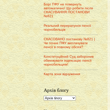
Борг ПФУ не повернуть
автоматично! Що робити після
СКАСУВАННЯ ПОСТАНОВИ
№821
Реальний перерахунок пенсії
чорнобильців
СКАСОВАНО постанову №821 |
Чи почне ПФУ виплачувати
пенсії в повному обсязі?
Конституційний Суд заборонив
обмежувати індексацію пенсії
чорнобильцям!
Карта зони відчуження
Архів блогу