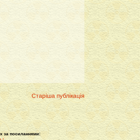
Старіша публікація
х за посиланнями: