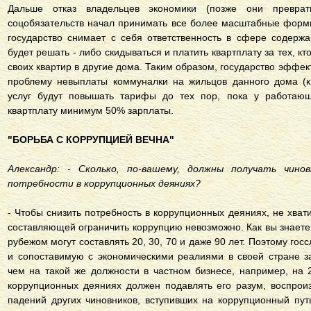
Дальше отказ владельцев экономики (позже они преврат
соцобязательств начал принимать все более масштабные формы
государство снимает с себя ответственность в сфере содер
будет решать - либо скидываться и платить квартплату за тех, кт
своих квартир в другие дома. Таким образом, государство эффе
проблему невыплаты коммуналки на жильцов данного дома (к
услуг будут повышать тарифы до тех пор, пока у работающ
квартплату минимум 50% зарплаты.
"БОРЬБА С КОРРУПЦИЕЙ ВЕЧНА"
Александр: - Сколько, по-вашему, должны получать чино
потребности в коррупционных деяниях?
- Чтобы снизить потребность в коррупционных деяниях, не хвати
составляющей ограничить коррупцию невозможно. Как вы знаете
рубежом могут составлять 20, 30, 70 и даже 90 лет. Поэтому го
и сопоставимую с экономическими реалиями в своей стране з
чем на такой же должности в частном бизнесе, например, на 
коррупционных деяниях должен подавлять его разум, воспроиз
падений других чиновников, вступивших на коррупционный путь