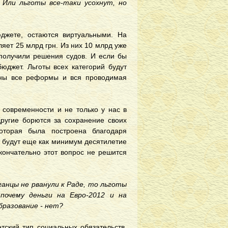
 Или льготы все-таки усохнут, но
юджете, остаются виртуальными. На
яет 25 млрд грн. Из них 10 млрд уже
 получили решения судов. И если бы
юджет. Льготы всех категорий будут
лены все реформы и вся проводимая
 современности и не только у нас в
другие борются за сохранение своих
которая была построена благодаря
т будут еще как минимум десятилетие
окончательно этот вопрос не решится
ганцы не рванули к Раде, то льготы
почему деньги на Евро-2012 и на
бразование - нет?
тский тип социальных обязательств.