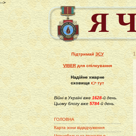
-->
1
Підтримай
ЗСУ
VIBER
для спілкування
Надійне хмарне
сховище
👉 тут
Війні в Україні вже
1628
-й день.
Цьому блогу вже
5784
-й день.
ГОЛОВНА
Карта зони відвідчуження
Чорнобильська трагедія в