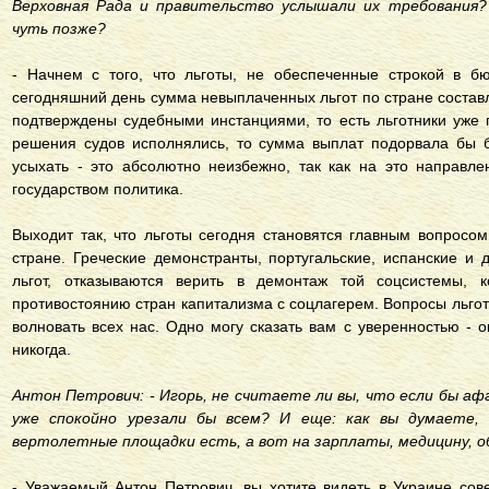
Верховная Рада и правительство услышали их требования?
чуть позже?
- Начнем с того, что льготы, не обеспеченные строкой в б
сегодняшний день сумма невыплаченных льгот по стране составл
подтверждены судебными инстанциями, то есть льготники уже
решения судов исполнялись, то сумма выплат подорвала бы б
усыхать - это абсолютно неизбежно, так как на это направ
государством политика.
Выходит так, что льготы сегодня становятся главным вопросом
стране. Греческие демонстранты, португальские, испанские и 
льгот, отказываются верить в демонтаж той соцсистемы, 
противостоянию стран капитализма с соцлагерем. Вопросы льго
волновать всех нас. Одно могу сказать вам с уверенностью - 
никогда.
Антон Петрович: - Игорь, не считаете ли вы, что если бы аф
уже спокойно урезали бы всем? И еще: как вы думаете, 
вертолетные площадки есть, а вот на зарплаты, медицину, о
- Уважаемый Антон Петрович, вы хотите видеть в Украине сове