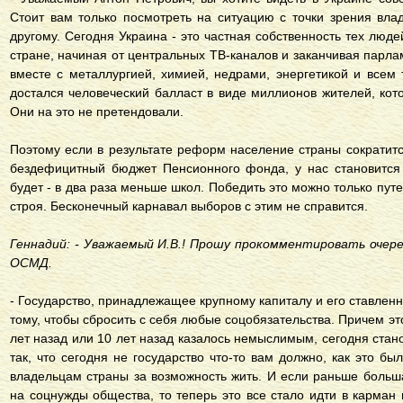
Стоит вам только посмотреть на ситуацию с точки зрения влад
другому. Сегодня Украина - это частная собственность тех люд
стране, начиная от центральных ТВ-каналов и заканчивая парлам
вместе с металлургией, химией, недрами, энергетикой и всем 
достался человеческий балласт в виде миллионов жителей, кото
Они на это не претендовали.
Поэтому если в результате реформ население страны сократитс
бездефицитный бюджет Пенсионного фонда, у нас становится
будет - в два раза меньше школ. Победить это можно только пу
строя. Бесконечный карнавал выборов с этим не справится.
Геннадий: - Уважаемый И.В.! Прошу прокомментировать очере
ОСМД.
- Государство, принадлежащее крупному капиталу и его ставленн
тому, чтобы сбросить с себя любые соцобязательства. Причем это
лет назад или 10 лет назад казалось немыслимым, сегодня стано
так, что сегодня не государство что-то вам должно, как это б
владельцам страны за возможность жить. И если раньше боль
на соцнужды общества, то теперь это все стало идти в карма