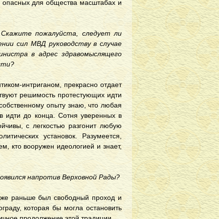
не опасных для общества масштабах и
. Скажите пожалуйста, следует ли
ении сил МВД руководству в случае
инистра в адрес здравомыслящего
сти?
тиком-интриганом, прекрасно отдает
ствуют решимость протестующих идти
 собственному опыту знаю, что любая
в идти до конца. Сотня уверенных в
ойчивы, с легкостью разгонит любую
итических установок. Разумеется,
ем, кто вооружен идеологией и знает,
появился напротив Верховной Рады?
тоже раньше был свободный проход и
граду, которая бы могла остановить
ичное продолжение этой традиции.