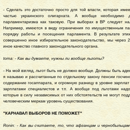
- Сделать это достаточно просто для той власти, которая име
частью украинского олигархата. А вообще необходимо д
парламентаризма как таковую. При выборах в ВР следует на
Например, имеются в виду ограничения по имущественным па
порядку работы и посещения парламента. В результате этих
совершенно иное избирательное законодательство, мы через 
иное качество главного законодательного органа.
toma: - Как вы думаете, нужны ли вообще льготы?
- На мой взгляд, льгот быть не должно вообще. Должны быть аде
я называю и рассчитанные по отдельному закону пенсии госчин
содержание госаппарата, и огромную разницу в уровне зарплат
зарплатами специалистов и т.п. А вообще под льготами на
которые в силу независимых от них обстоятельств не могут по
человеческим меркам уровень существования.
"КАРНАВАЛ ВЫБОРОВ НЕ ПОМОЖЕТ"
Ronin: - Как вы считаете, то, что афганцам и чернобыльцам