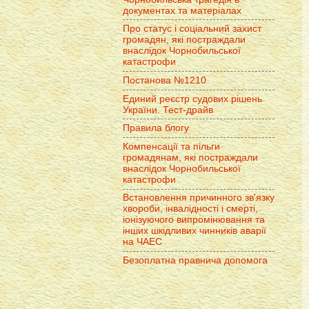
документах та матеріалах
Про статус і соціальний захист
громадян, які постраждали
внаслідок Чорнобильської
катастрофи
Постанова №1210
Единий реєстр судових рішень
України. Тест-драйв
Правила блогу
Компенсації та пільги
громадянам, які постраждали
внаслідок Чорнобильської
катастрофи
Встановлення причинного зв'язку
хвороби, інвалідності і смерті,
іонізуючого випромінювання та
інших шкідливих чинників аварії
на ЧАЕС
Безоплатна правнича допомога