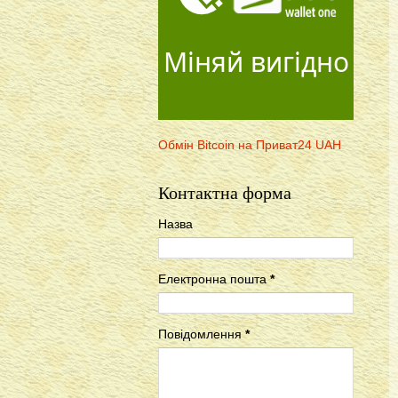
Міняй вигідно
Обмін Bitcoin на Приват24 UAH
Контактна форма
Назва
Електронна пошта
*
Повідомлення
*