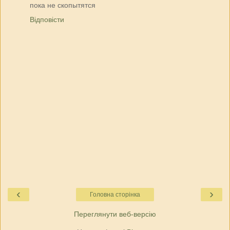
пока не скопытятся
Відповісти
‹
›
Головна сторінка
Переглянути веб-версію