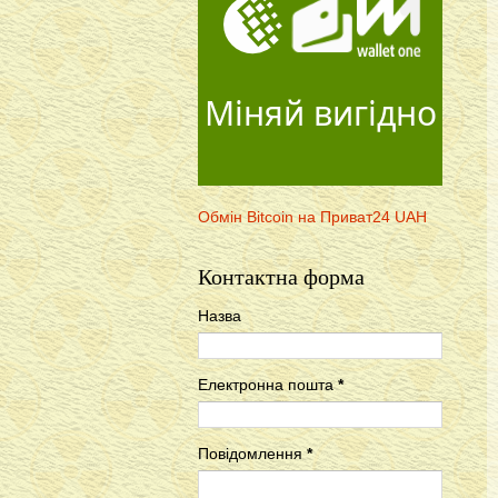
Міняй вигідно
Обмін Bitcoin на Приват24 UAH
Контактна форма
Назва
Електронна пошта
*
Повідомлення
*