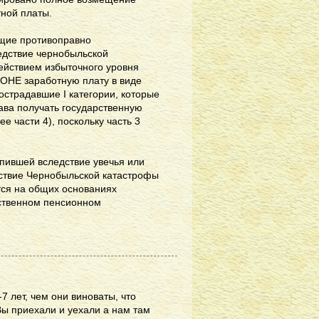
ной платы.
щие противоправно
едствие чернобыльской
ействием избыточного уровня
ОНЕ заработную плату в виде
острадавшие I категории, которые
ава получать государственную
е части 4), поскольку часть 3
пившей вследствие увечья или
дствие Чернобыльской катастрофы
тся на общих основаниях
ственном пенсионном
7 лет, чем они виноваты, что
 Вы приехали и уехали а нам там