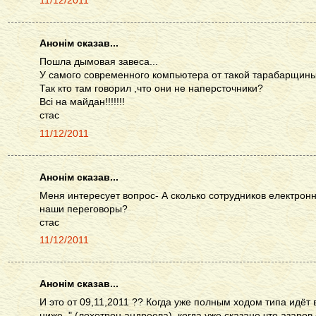
11/12/2011
Анонім сказав...
Пошла дымовая завеса...
У самого современного компьютера от такой тарабарщины
Так кто там говорил ,что они не наперсточники?
Всі на майдан!!!!!!!
стас
11/12/2011
Анонім сказав...
Меня интересует вопрос- А сколько сотрудников електрон
наши переговоры?
стас
11/12/2011
Анонім сказав...
И это от 09,11,2011 ?? Когда уже полным ходом типа идё
ниже.." (лохотрон андреева), когда уже сказано что азаро