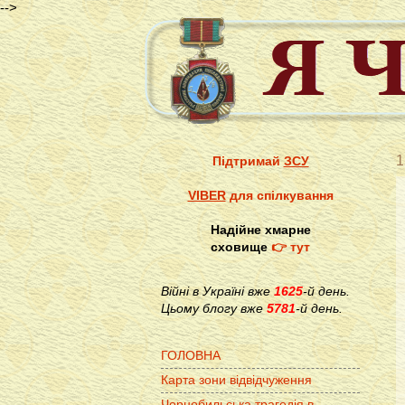
-->
1
Підтримай
ЗСУ
VIBER
для спілкування
Надійне хмарне
сховище
👉 тут
Війні в Україні вже
1625
-й день.
Цьому блогу вже
5781
-й день.
ГОЛОВНА
Карта зони відвідчуження
Чорнобильська трагедія в