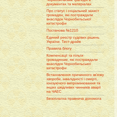
документах та матеріалах
Про статус і соціальний захист
громадян, які постраждали
внаслідок Чорнобильської
катастрофи
Постанова №1210
Единий реєстр судових рішень
України. Тест-драйв
Правила блогу
Компенсації та пільги
громадянам, які постраждали
внаслідок Чорнобильської
катастрофи
Встановлення причинного зв'язку
хвороби, інвалідності і смерті,
іонізуючого випромінювання та
інших шкідливих чинників аварії
на ЧАЕС
Безоплатна правнича допомога