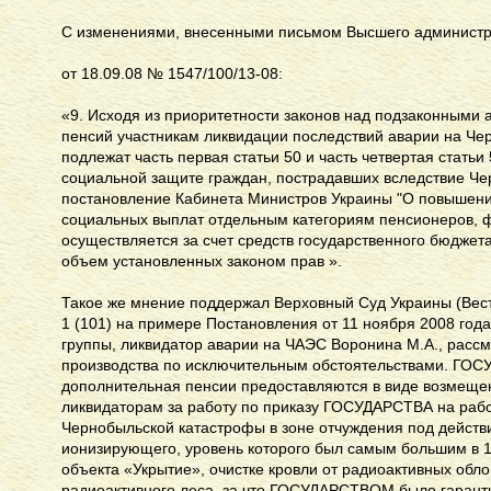
С изменениями, внесенными письмом Высшего администр
от 18.09.08 № 1547/100/13-08:
«9. Исходя из приоритетности законов над подзаконными 
пенсий участникам ликвидации последствий аварии на Ч
подлежат часть первая статьи 50 и часть четвертая статьи
социальной защите граждан, пострадавших вследствие Че
постановление Кабинета Министров Украины "О повышени
социальных выплат отдельным категориям пенсионеров, 
осуществляется за счет средств государственного бюджета
объем установленных законом прав ».
Такое же мнение поддержал Верховный Суд Украины (Вес
1 (101) на примере Постановления от 11 ноября 2008 года 
группы, ликвидатор аварии на ЧАЭС Воронина М.А., расс
производства по исключительным обстоятельствами. Г
дополнительная пенсии предоставляются в виде возмеще
ликвидаторам за работу по приказу ГОСУДАРСТВА на рабо
Чернобыльской катастрофы в зоне отчуждения под действ
ионизирующего, уровень которого был самым большим в 1
объекта «Укрытие», очистке кровли от радиоактивных обл
радиоактивного леса, за что ГОСУДАРСТВОМ было гаран