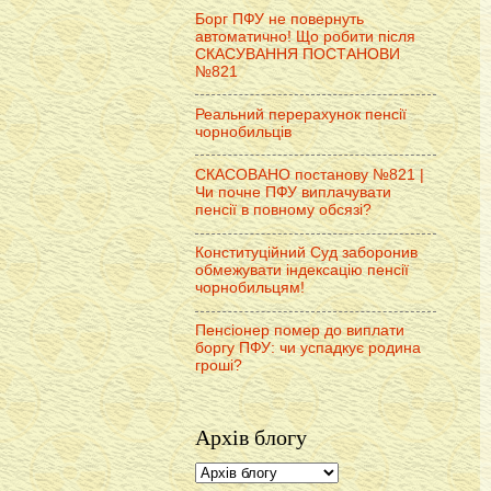
Борг ПФУ не повернуть
автоматично! Що робити після
СКАСУВАННЯ ПОСТАНОВИ
№821
Реальний перерахунок пенсії
чорнобильців
СКАСОВАНО постанову №821 |
Чи почне ПФУ виплачувати
пенсії в повному обсязі?
Конституційний Суд заборонив
обмежувати індексацію пенсії
чорнобильцям!
Пенсіонер помер до виплати
боргу ПФУ: чи успадкує родина
гроші?
Архів блогу