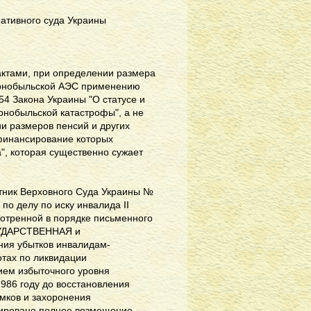
ативного суда Украины
актами, при определении размера
ернобыльской АЭС применению
 54 Закона Украины "О статусе и
рнобыльской катастрофы", а не
и размеров пенсий и других
финансирование которых
", которая существенно сужает
тник Верховного Суда Украины №
по делу по иску инвалида II
мотренной в порядке письменного
ОСУДАРСТВЕННАЯ и
ния убытков инвалидам-
тах по ликвидации
ием избыточного уровня
986 году до восстановления
омков и захоронения
тировано полное возмещение