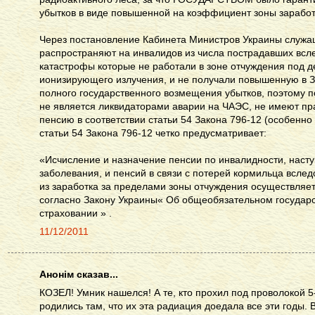
убытков в виде повышенной на коэффициент зоны заработ
Через постановление Кабинета Министров Украины служа
распространяют на инвалидов из числа пострадавших всл
катастрофы которые не работали в зоне отчуждения под д
ионизирующего излучения, и не получали повышенную в З
полного государственного возмещения убытков, поэтому п
не является ликвидаторами аварии на ЧАЭС, не имеют пр
пенсию в соответствии статьи 54 Закона 796-12 (особенно е
статьи 54 Закона 796-12 четко предусматривает:
«Исчисление и назначение пенсии по инвалидности, насту
заболевания, и пенсий в связи с потерей кормильца всле
из заработка за пределами зоны отчуждения осуществляе
согласно Закону Украины« Об общеобязательном государ
страховании » .
11/12/2011
Анонім сказав...
КОЗЕЛ! Умник нашелся! А те, кто прохил под проволокой 5-
родились там, что их эта радиация доедала все эти годы.