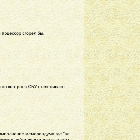
 прцессор сгорел бы.
ного контроля СБУ отслеживают
т выполнение меморандума где "не
в сказал найти деньги для выплаты