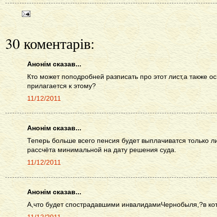
30 коментарів:
Анонім сказав...
Кто может поподробней разписать про этот лист,а также о
прилагается к этому?
11/12/2011
Анонім сказав...
Теперь больше всего пенсия будет выплачиватся только л
рассчёта минимальной на дату решения суда.
11/12/2011
Анонім сказав...
А,что будет спострадавшими инвалидамиЧернобыля,?в кот