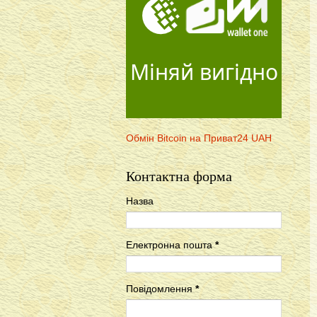
Міняй вигідно
Обмін Bitcoin на Приват24 UAH
Контактна форма
Назва
Електронна пошта
*
Повідомлення
*