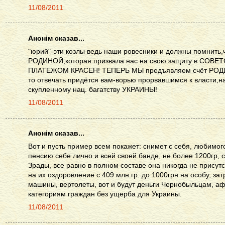
11/08/2011
Анонім сказав...
"юрий"-эти козлы ведь наши ровесники и должны помнить
РОДИНОЙ,которая призвала нас на свою защиту в СОВ
ПЛАТЕЖОМ КРАСЕН! ТЕПЕРЬ МЫ предъявляем счёт РОД
то отвечать придётся вам-ворью прорвавшимся к власти,
скупленному нац. багатству УКРАИНЫ!
11/08/2011
Анонім сказав...
Вот и пусть пример всем покажет: снимет с себя, любимог
пенсию себе лично и всей своей банде, не более 1200гр, 
Зрады, все равно в полном составе она никогда не присутс
на их оздоровление с 409 млн.гр. до 1000грн на особу, зат
машины, вертолеты, вот и будут деньги Чернобыльцам, аф
категориям граждан без ущерба для Украины.
11/08/2011