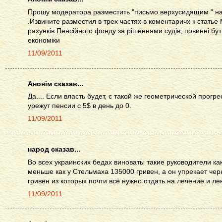
Прошу модератора разместить "письмо верхусидящим " на
.Извините разместил в трех частях в коментаричх к статье 
рахунків Пенсійного фонду за рішеннями судів, повинні бути
економіки
11/09/2011
Анонім сказав...
Да.... Если власть будет, с такой же геометрической прогр
урежут пенсии с 5$ в день до 0.
11/09/2011
народ сказав...
Во всех украинских бедах виноваты такие руководители как
меньше как у Стельмаха 135000 гривен, а он упрекает че
гривен из которых почти всё нужно отдать на лечение и ле
11/09/2011