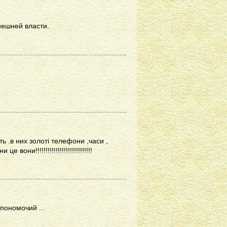
нешней власти.
ь .в них золоті телефони ,часи ,
они!!!!!!!!!!!!!!!!!!!!!!!!!!!!
пономочий ...