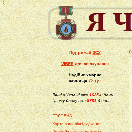
-->
0
Підтримай
ЗСУ
VIBER
для спілкування
Надійне хмарне
сховище
👉 тут
Війні в Україні вже
1625
-й день.
Цьому блогу вже
5781
-й день.
ГОЛОВНА
Карта зони відвідчуження
Чорнобильська трагедія в