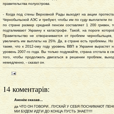
правительства полуострова.
- Когда под стены Верховной Рады выходят на акции протеста
Чернобыльской АЭС и требуют, чтобы им по суду выплатили по 8 
по стране размер средней пенсии составляет 1 200 гривен, 
подталкивают Украину к катастрофе. Такой, на пороге которо
Правительство не отворачивается от проблем чернобыльцев, 
увеличить им выплаты на 25%. Да, в стране есть проблемы. Н
также, что к 2012-ому году уровень ВВП в Украине вырастет 
уровень 2007-го года. Вы только подумайте, страна отстала в с
того, чтобы продолжать двигаться в решении проблем, выхо
немедленно, - сказал он.
14 коментарів:
Анонім сказав...
да ЧТО ОН ГОВОРИ...ПУСКАЙ У СЕБЯ ПОСНИМАЮТ ПЕНС
МИ БУДЕМ ИДТИ ДО КОНЦА ПУСТЬ ЗНАЕТ!!!!