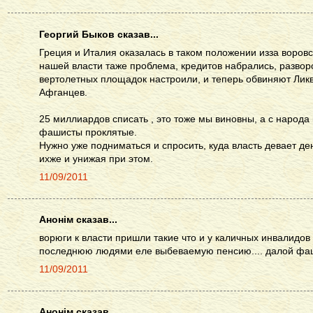
Георгий Быков сказав...
Греция и Италия оказалась в таком положении изза воровс
нашей власти таже проблема, кредитов набрались, разворо
вертолетных площадок настроили, и теперь обвиняют Лик
Афганцев.
25 миллиардов списать , это тоже мы виновны, а с народа
фашисты проклятые.
Нужно уже подниматься и спросить, куда власть девает де
ихже и унижая при этом.
11/09/2011
Анонім сказав...
ворюги к власти пришли такие что и у каличных инвалидов
последнюю людями еле выбеваемую пенсию.... далой фа
11/09/2011
Анонім сказав...