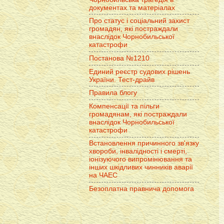
документах та матеріалах
Про статус і соціальний захист
громадян, які постраждали
внаслідок Чорнобильської
катастрофи
Постанова №1210
Единий реєстр судових рішень
України. Тест-драйв
Правила блогу
Компенсації та пільги
громадянам, які постраждали
внаслідок Чорнобильської
катастрофи
Встановлення причинного зв'язку
хвороби, інвалідності і смерті,
іонізуючого випромінювання та
інших шкідливих чинників аварії
на ЧАЕС
Безоплатна правнича допомога