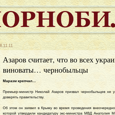
8.11.11
Азаров считает, что во всех укра
виноваты… чернобыльцы
Маразм крепчал…
Премьер-министр Николай Азаров призвал чернобыльцев не у
доверять правительству.
Об этом он заявил в Крыму во время проведения внеочередно
которой утвердили кандидатуру экс-министра МВД Анатолия М