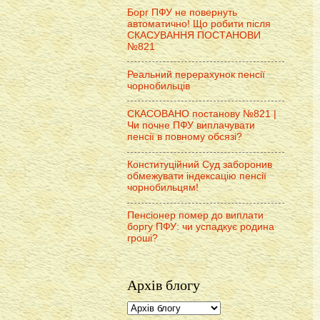
Борг ПФУ не повернуть
автоматично! Що робити після
СКАСУВАННЯ ПОСТАНОВИ
№821
Реальний перерахунок пенсії
чорнобильців
СКАСОВАНО постанову №821 |
Чи почне ПФУ виплачувати
пенсії в повному обсязі?
Конституційний Суд заборонив
обмежувати індексацію пенсії
чорнобильцям!
Пенсіонер помер до виплати
боргу ПФУ: чи успадкує родина
гроші?
Архів блогу