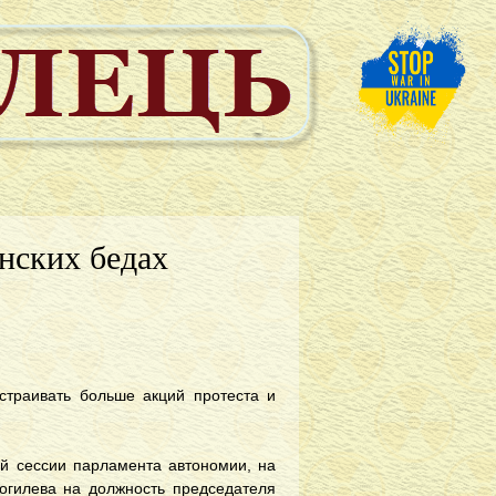
инских бедах
страивать больше акций протеста и
й сессии парламента автономии, на
огилева на должность председателя