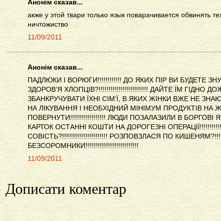
Анонім сказав...
акже у этой твари только язык поварачивается обвинять те
ничтожиство
11/09/2011
Анонім сказав...
ПАДЛЮКИ І ВОРЮГИ!!!!!!!!!!!! ДО ЯКИХ ПІР ВИ БУДЕТЕ
ЗДОРОВ'Я ХЛОПЦІВ?!!!!!!!!!!!!!!!!!!!!!!!!! ДАЙТЕ ЇМ ГІДНО
ЗБАНКРУЧУВАТИ ЇХНІ СІМ'Ї, В ЯКИХ ЖІНКИ ВЖЕ НЕ ЗНА
НА ЛІКУВАННЯ І НЕОБХІДНИЙ МІНІМУМ ПРОДУКТІВ НА Ж
ПОВЕРНУТИ!!!!!!!!!!!!!!!!!! ЛЮДИ ПОЗАЛАЗИЛИ В БОРГОВ
КАРТОК ОСТАННІ КОШТИ НА ДОРОГЕЗНІ ОПЕРАЦІЇ!!!!!!!!!!!!
СОВІСТЬ?!!!!!!!!!!!!!!!!!!!!!!! РОЗПОВЗЛАСЯ ПО КИШЕНЯМ?!!!!!!!
БЕЗСОРОМНИКИ!!!!!!!!!!!!!!!!!!!!!!!!!!!
11/09/2011
Дописати коментар