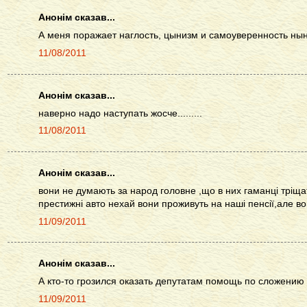
Анонім сказав...
А меня поражает наглость, цынизм и самоуверенность ны
11/08/2011
Анонім сказав...
наверно надо наступать жосче.........
11/08/2011
Анонім сказав...
вони не думають за народ головне ,що в них гаманці тріщат
престижні авто нехай вони проживуть на наші пенсії,але вони це в
11/09/2011
Анонім сказав...
А кто-то грозился оказать депутатам помощь по сложению 
11/09/2011