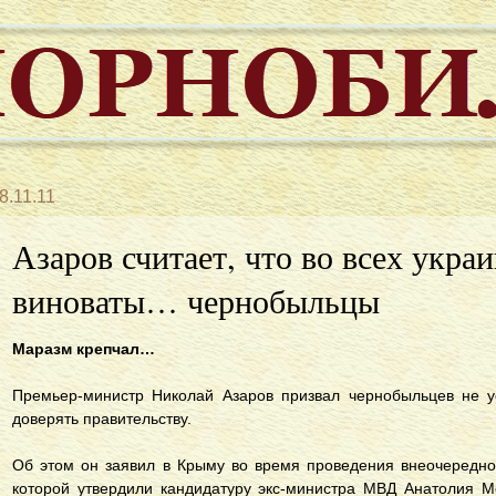
8.11.11
Азаров считает, что во всех укра
виноваты… чернобыльцы
Маразм крепчал…
Премьер-министр Николай Азаров призвал чернобыльцев не у
доверять правительству.
Об этом он заявил в Крыму во время проведения внеочередно
которой утвердили кандидатуру экс-министра МВД Анатолия М