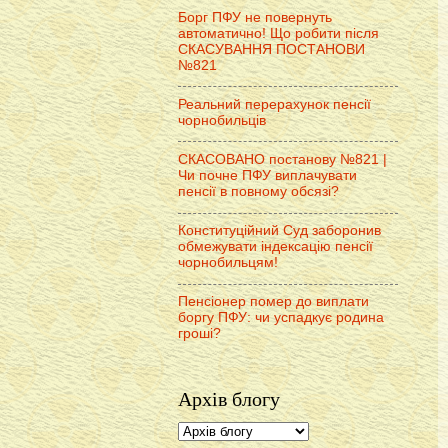
Борг ПФУ не повернуть
автоматично! Що робити після
СКАСУВАННЯ ПОСТАНОВИ
№821
Реальний перерахунок пенсії
чорнобильців
СКАСОВАНО постанову №821 |
Чи почне ПФУ виплачувати
пенсії в повному обсязі?
Конституційний Суд заборонив
обмежувати індексацію пенсії
чорнобильцям!
Пенсіонер помер до виплати
боргу ПФУ: чи успадкує родина
гроші?
Архів блогу