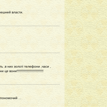
нешней власти.
ь .в них золоті телефони ,часи ,
они!!!!!!!!!!!!!!!!!!!!!!!!!!!!
пономочий ...