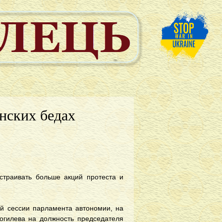
инских бедах
страивать больше акций протеста и
й сессии парламента автономии, на
огилева на должность председателя