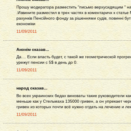
Прошу модератора разместить "письмо верхусидящим " на
.Извините разместил в трех частях в коментаричх к статье 
рахунків Пенсійного фонду за рішеннями судів, повинні бути
економіки
11/09/2011
Анонім сказав...
Да.... Если власть будет, с такой же геометрической прогр
урежут пенсии с 5$ в день до 0.
11/09/2011
народ сказав...
Во всех украинских бедах виноваты такие руководители как
меньше как у Стельмаха 135000 гривен, а он упрекает че
гривен из которых почти всё нужно отдать на лечение и ле
11/09/2011