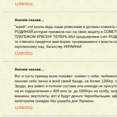
11/08/2011
Анонім сказав...
"юрий"-эти козлы ведь наши ровесники и должны помнить
РОДИНОЙ,которая призвала нас на свою защиту в СОВ
ПЛАТЕЖОМ КРАСЕН! ТЕПЕРЬ МЫ предъявляем счёт РОД
то отвечать придётся вам-ворью прорвавшимся к власти,
скупленному нац. багатству УКРАИНЫ!
11/08/2011
Анонім сказав...
Вот и пусть пример всем покажет: снимет с себя, любимог
пенсию себе лично и всей своей банде, не более 1200гр, 
Зрады, все равно в полном составе она никогда не присутс
на их оздоровление с 409 млн.гр. до 1000грн на особу, зат
машины, вертолеты, вот и будут деньги Чернобыльцам, аф
категориям граждан без ущерба для Украины.
11/08/2011