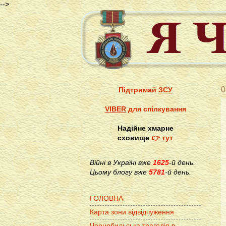
-->
0
Підтримай
ЗСУ
VIBER
для спілкування
Надійне хмарне
сховище
👉 тут
Війні в Україні вже
1625
-й день.
Цьому блогу вже
5781
-й день.
ГОЛОВНА
Карта зони відвідчуження
Чорнобильська трагедія в