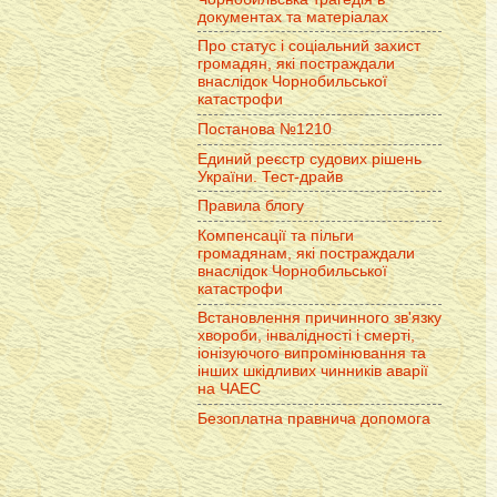
документах та матеріалах
Про статус і соціальний захист
громадян, які постраждали
внаслідок Чорнобильської
катастрофи
Постанова №1210
Единий реєстр судових рішень
України. Тест-драйв
Правила блогу
Компенсації та пільги
громадянам, які постраждали
внаслідок Чорнобильської
катастрофи
Встановлення причинного зв'язку
хвороби, інвалідності і смерті,
іонізуючого випромінювання та
інших шкідливих чинників аварії
на ЧАЕС
Безоплатна правнича допомога