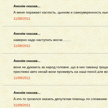
Анонім сказав...
А меня поражает наглость, цынизм и самоуверенность ны
11/08/2011
Анонім сказав...
наверно надо наступать жосче.........
11/08/2011
Анонім сказав...
вони не думають за народ головне ,що в них гаманці тріщат
престижні авто нехай вони проживуть на наші пенсії,але вони це в
11/09/2011
Анонім сказав...
А кто-то грозился оказать депутатам помощь по сложению 
11/09/2011