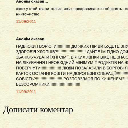
Анонім сказав...
акже у этой твари только язык поварачивается обвинять те
ничтожиство
11/09/2011
Анонім сказав...
ПАДЛЮКИ І ВОРЮГИ!!!!!!!!!!!! ДО ЯКИХ ПІР ВИ БУДЕТЕ
ЗДОРОВ'Я ХЛОПЦІВ?!!!!!!!!!!!!!!!!!!!!!!!!! ДАЙТЕ ЇМ ГІДНО
ЗБАНКРУЧУВАТИ ЇХНІ СІМ'Ї, В ЯКИХ ЖІНКИ ВЖЕ НЕ ЗНА
НА ЛІКУВАННЯ І НЕОБХІДНИЙ МІНІМУМ ПРОДУКТІВ НА Ж
ПОВЕРНУТИ!!!!!!!!!!!!!!!!!! ЛЮДИ ПОЗАЛАЗИЛИ В БОРГОВ
КАРТОК ОСТАННІ КОШТИ НА ДОРОГЕЗНІ ОПЕРАЦІЇ!!!!!!!!!!!!
СОВІСТЬ?!!!!!!!!!!!!!!!!!!!!!!! РОЗПОВЗЛАСЯ ПО КИШЕНЯМ?!!!!!!!
БЕЗСОРОМНИКИ!!!!!!!!!!!!!!!!!!!!!!!!!!!
11/09/2011
Дописати коментар