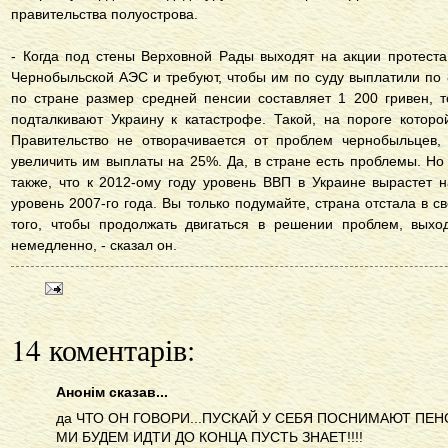
правительства полуострова.
- Когда под стены Верховной Рады выходят на акции протеста
Чернобыльской АЭС и требуют, чтобы им по суду выплатили по 8 
по стране размер средней пенсии составляет 1 200 гривен, 
подталкивают Украину к катастрофе. Такой, на пороге которо
Правительство не отворачивается от проблем чернобыльцев, 
увеличить им выплаты на 25%. Да, в стране есть проблемы. Н
также, что к 2012-ому году уровень ВВП в Украине вырастет 
уровень 2007-го года. Вы только подумайте, страна отстала в с
того, чтобы продолжать двигаться в решении проблем, выхо
немедленно, - сказал он.
14 коментарів:
Анонім сказав...
да ЧТО ОН ГОВОРИ...ПУСКАЙ У СЕБЯ ПОСНИМАЮТ ПЕНС
МИ БУДЕМ ИДТИ ДО КОНЦА ПУСТЬ ЗНАЕТ!!!!