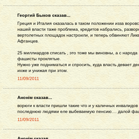
Георгий Быков сказав...
Греция и Италия оказалась в таком положении изза воровс
нашей власти таже проблема, кредитов набрались, разворо
вертолетных площадок настроили, и теперь обвиняют Лик
Афганцев.
25 миллиардов списать , это тоже мы виновны, а с народа
фашисты проклятые.
Нужно уже подниматься и спросить, куда власть девает де
ихже и унижая при этом.
11/09/2011
Анонім сказав...
ворюги к власти пришли такие что и у каличных инвалидов
последнюю людями еле выбеваемую пенсию.... далой фа
11/09/2011
Анонім сказав...