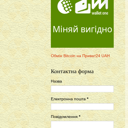
Міняй вигідно
Обмін Bitcoin на Приват24 UAH
Контактна форма
Назва
Електронна пошта
*
Повідомлення
*