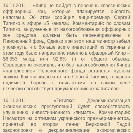
16.11.2011 – «Кипр не войдет в перечень классических
оффшорных зон, которые планируется облагать
налогами. Об этом сообщил вице-премьер Сергей
Тигипко в эфире «5 канала». Комментарий: по словам
Тигипко, вырученные от налогообложения оффшорных
зон средства должны быть перенаправлены в
Пенсионный фонд. Однако при этом наш министр забыл
упомянуть, что больше всего инвестиций из Украины в
этом году было направлено именно в офшорный Кипр –
$6,353 млрд. или 92,6% (!) от общего объема.
Совершенно очевидно, что без налогообложения Кипра
«наполнение» Пенсионного фонда останется пустым
звуком. Как очевидно и то, что Сергей Тигипко, создавая
видимость борьбы с олигархами, на самом деле
всячески способствует приумножению их капиталов.
16.11.2011 – «Тигипко: Декриминализация
экономических преступлений будет способствовать
улучшению инвестиционного климата». Комментарий:
Несмотря на оптимизм украинского премьер-министра,
принятый во втором чтении Верховной Радой
законопроект о декриминализации экономических