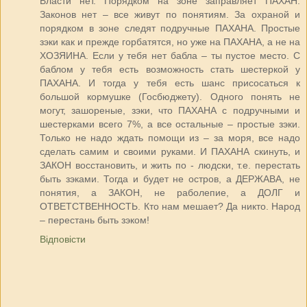
Власти нет. Порядком на зоне заправляет ПАХАН.
Законов нет – все живут по понятиям. За охраной и
порядком в зоне следят подручные ПАХАНА. Простые
зэки как и прежде горбатятся, но уже на ПАХАНА, а не на
ХОЗЯИНА. Если у тебя нет бабла – ты пустое место. С
баблом у тебя есть возможность стать шестеркой у
ПАХАНА. И тогда у тебя есть шанс присосаться к
большой кормушке (Госбюджету). Одного понять не
могут, зашореные, зэки, что ПАХАНА с подручными и
шестерками всего 7%, а все остальные – простые зэки.
Только не надо ждать помощи из – за моря, все надо
сделать самим и своими руками. И ПАХАНА скинуть, и
ЗАКОН восстановить, и жить по - людски, т.е. перестать
быть зэками. Тогда и будет не остров, а ДЕРЖАВА, не
понятия, а ЗАКОН, не раболепие, а ДОЛГ и
ОТВЕТСТВЕННОСТЬ. Кто нам мешает? Да никто. Народ
– перестань быть зэком!
Відповісти