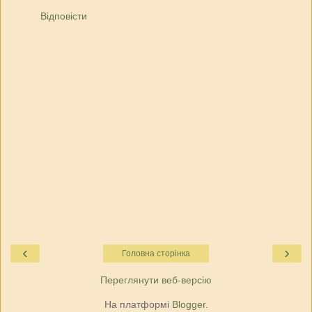
Відповісти
‹
›
Головна сторінка
Переглянути веб-версію
На платформі
Blogger
.