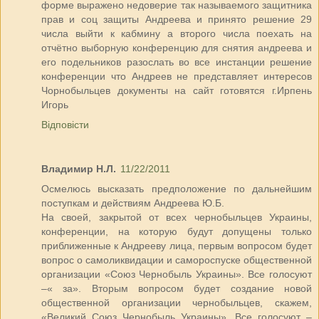
форме выражено недоверие так называемого защитника
прав и соц защиты Андреева и принято решение 29
числа выйти к кабмину а второго числа поехать на
отчётно выборную конференцию для снятия андреева и
его подельников разослать во все инстанции решение
конференции что Андреев не представляет интересов
Чорнобыльцев документы на сайт готовятся г.Ирпень
Игорь
Відповісти
Владимир Н.Л.
11/22/2011
Осмелюсь высказать предположение по дальнейшим
поступкам и действиям Андреева Ю.Б.
На своей, закрытой от всех чернобыльцев Украины,
конференции, на которую будут допущены только
приближенные к Андрееву лица, первым вопросом будет
вопрос о самоликвидации и самороспуске общественной
организации «Союз Чернобыль Украины». Все голосуют
–« за». Вторым вопросом будет создание новой
общественной организации чернобыльцев, скажем,
«Великий Союз Чернобыль Украины». Все голосуют –