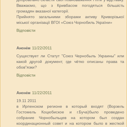
Вважаємо, що з Кривбасом погодяться більшість
громадян вказаної категорії.
Прийнято загальними зборами активу Криворізької
міської організації ВГОІ «Союз Чорнобиль України»
Відповісти
Анонім
11/22/2011
Существует ли Статут "Союз Чернобыль Украины" или
какой другой документ, где чётко описаны права та
обов"язки?
Відповісти
Анонім
11/22/2011
19.11 2011
в Ирпенском регионе в который входят (Ворзель
Гостомель Коцюбиское и г.Буча)было проведено
собрание Чорнобыльцев на котором был создан
координационный совет и на котором было в жесткой