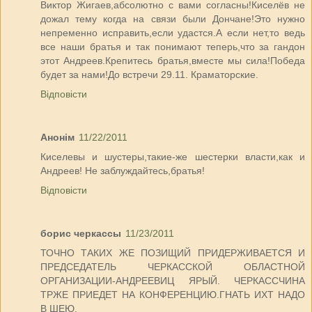
Виктор Жигаев,абсолютно с вами согласны!Киселёв не
дожал тему когда на связи были Дончане!Это нужно
непременно исправить,если удастся.А если нет,то ведь
все наши братья и так понимают теперь,что за гандон
этот Андреев.Крепитесь братья,вместе мы сила!Победа
будет за нами!До встречи 29.11. Краматорские.
Відповісти
Анонім
11/22/2011
Киселевы и шустеры,такие-же шестерки власти,как и
Андреев! Не заблуждайтесь,братья!
Відповісти
борис черкассы
11/23/2011
ТОЧНО ТАКИХ ЖЕ ПОЗИЩИЙ ПРИДЕРЖИВАЕТСЯ И
ПРЕДСЕДАТЕЛЬ ЧЕРКАССКОЙ ОБЛАСТНОЙ
ОРГАНИЗАЦИИ-АНДРЕЕВИЦ ЯРЫЙ. ЧЕРКАССЧИНА
ТРЖЕ ПРИЕДЕТ НА КОНФЕРЕНЦИЮ.ГНАТЬ ИХТ НАДО
В ШЕЮ.