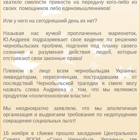
хватило смелости привести на передачу кого-либо из
своих помощников либо единомышленников!
Или у него на сегодняшний день их нет?
Называя нас кучкой проплаченных марионеток,
Ю.Андреев подразумевает свое видение по решению
чернобыльских проблем, подгоняя под планку своего
сознания и разумения действия людей, которые
отстаивают свои законные права!
Плевком в лицо всем чернобыльцам Украины:
ликвидаторам, переселенцам, пострадавшим – от
последствий Чернобыльской трагедии я смело могу
назвать слова Андреева о том, что мы являемся
продуктом «политехнологии власти»!
Мы неоднократно заявляли, что мы аполитичная
организация и выдвигаем требования по недопущению
сокращения социальных льгот!
16 ноября в г.Киеве прошло заседание Центрального
Совета ВООИ «Союз Чернобыль Украины» где