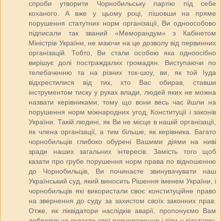
спроби утворити Чорнобильську партію під себе
коханого. А вже у цьому році, пішовши на пряме
порушення статутних норм організації, Ви одноособово
підписали так званий «Меморандум» з Кабінетом
Міністрів України, не маючи на це дозволу від первинних
організацій. Тобто, Ви стали особою яка одноосібно
вирішує долі постраждалих громадян. Виступаючи по
телебаченню та на різних ток-шоу, ви, як той Іуда
відхрестилися від тих, хто Вас обирав, ставши
інструментом тиску у руках влади, людей яких не можна
назвати керівниками, тому що вони весь час йшли на
порушення норм міжнародних угод, Конституції і законів
України. Такій людині, як Ви не місце в нашій організації,
як члена організації, а тим більше, як керівника. Багато
чорнобильців глибоко обурені Вашими діями на ниві
зради наших загальних інтересів. Замість того щоб
казати про грубе порушення норм права по відношенню
до Чорнобильців, Ви починаєте звинувачувати наш
Український суд, який виносить Рішення іменем України, і
чорнобильців які використали своє конституційне право
на звернення до суду за захистом своїх законних прав.
Отже, як ліквідатори наслідків аварії, пропонуємо Вам
добровільно скласти свої повноваження і піти у відставку.