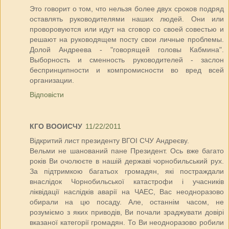
Это говорит о том, что нельзя более двух сроков подряд
оставлять руководителями наших людей. Они или
проворовуются или идут на сговор со своей совестью и
решают на руководящем посту свои личные проблемы.
Долой Андреева - "говорящей головы Кабмина".
Выборность и сменность руководителей - заслон
беспринципности и компромисности во вред всей
организации.
Відповісти
КГО ВООИСЧУ
11/22/2011
Відкритий лист президенту ВГОІ СЧУ Андреєву.
Вельми не шанований пане Президент. Ось вже багато
років Ви очолюєте в нашій державі чорнобильський рух.
За підтримкою багатьох громадян, які постраждали
внаслідок Чорнобильської катастрофи і учасників
ліквідації наслідків аварії на ЧАЕС, Вас неодноразово
обирали на цю посаду. Але, останнім часом, не
розуміємо з яких приводів, Ви почали зраджувати довірі
вказаної категорії громадян. То Ви неодноразово робили