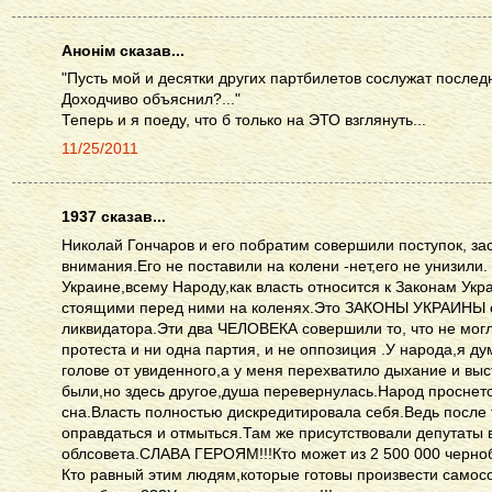
Анонім сказав...
"Пусть мой и десятки других партбилетов сослужат после
Доходчиво объяснил?..."
Теперь и я поеду, что б только на ЭТО взглянуть...
11/25/2011
1937 сказав...
Николай Гончаров и его побратим совершили поступок, з
внимания.Его не поставили на колени -нет,его не унизили.
Украине,всему Народу,как власть относится к Законам Укр
стоящими перед ними на коленях.Это ЗАКОНЫ УКРАИНЫ ст
ликвидатора.Эти два ЧЕЛОВЕКА совершили то, что не могл
протеста и ни одна партия, и не оппозиция .У народа,я д
голове от увиденного,а у меня перехватило дыхание и выс
были,но здесь другое,душа перевернулась.Народ проснетс
сна.Власть полностью дискредитировала себя.Ведь после 
оправдаться и отмыться.Там же присутствовали депутаты 
облсовета.СЛАВА ГЕРОЯМ!!!Кто может из 2 500 000 черноб
Кто равный этим людям,которые готовы произвести самос