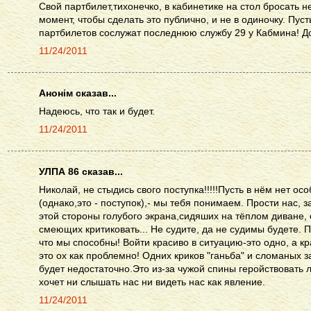
Свой партбилет,тихонечко, в кабинетике на стол бросать 
момент, чтобы сделать это публично, и не в одиночку. Пуст
партбилетов сослужат последнюю службу 29 у Кабмина! Д
11/24/2011
Анонім сказав...
Надеюсь, что так и будет.
11/24/2011
УЛПА 86 сказав...
Николай, не стыдись свого поступка!!!!!Пусть в нём нет ос
(однако,это - поступок),- мы тебя понимаем. Прости нас, 
этой стороны голубого экрана,сидяших на тёплом диване, 
смеющих критиковать... Не судите, да не судимы будете. П
что мы способны! Войти красиво в ситуацию-это одно, а кр
это ох как проблемно! Одних криков "ганьба" и сломаных з
будет недостаточно.Это из-за чужой спины геройствовать л
хочет ни слышать нас ни видеть нас как явление.
11/24/2011