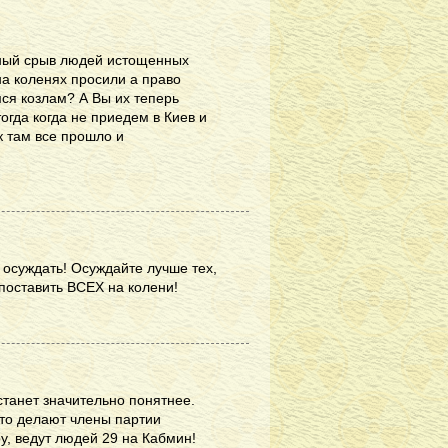
вный срыв людей истощенных
а коленях просили а право
мся козлам? А Вы их теперь
огда когда не приедем в Киев и
к там все прошло и
 осуждать! Осуждайте лучше тех,
 поставить ВСЕХ на колени!
станет значительно понятнее.
что делают члены партии
, ведут людей 29 на Кабмин!