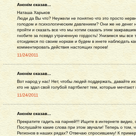
Анонім сказав...
Наташа Харьков
Люди да Вы что? Неужели не понятно что это просто нер
голодом и психологическим давлением? Они же не денег н
пройти и сказать все что мы хотим сказать этим зажравши
гнобите за псевдо утраченную гордость! Унизимся мы все т
отсидимся по своим норкам и будем в инете наблюдать ка
комментировать действия настоящих героев!
11/24/2011
Анонім сказав...
Вот народ у нас! Нет, чтобы людей поддержать, давайте их
кто не здал свой голубой партбилет тем, которые мечтают
11/24/2011
Анонім сказав...
Прекратите гадить на парней!!! Ищите в интернете видио, 
Послушайте какие слова при этом звучали! Теперь о том, 
Регионов в наших рядах? Отвечаю спросившему! К примеру