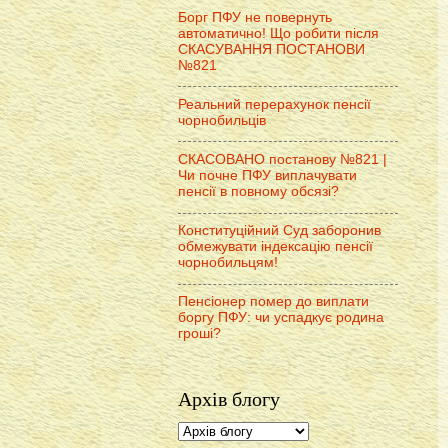
Борг ПФУ не повернуть
автоматично! Що робити після
СКАСУВАННЯ ПОСТАНОВИ
№821
Реальний перерахунок пенсії
чорнобильців
СКАСОВАНО постанову №821 |
Чи почне ПФУ виплачувати
пенсії в повному обсязі?
Конституційний Суд заборонив
обмежувати індексацію пенсії
чорнобильцям!
Пенсіонер помер до виплати
боргу ПФУ: чи успадкує родина
гроші?
Архів блогу