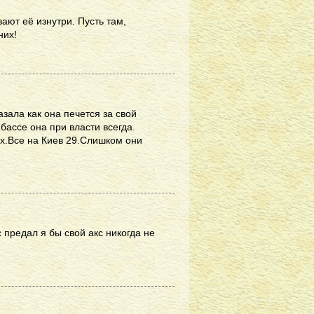
вают её изнутри. Пусть там,
них!
зала как она печется за свой
нбассе она при власти всегда.
х.Все на Киев 29.Слишком они
 предал я бы свой акс никогда не