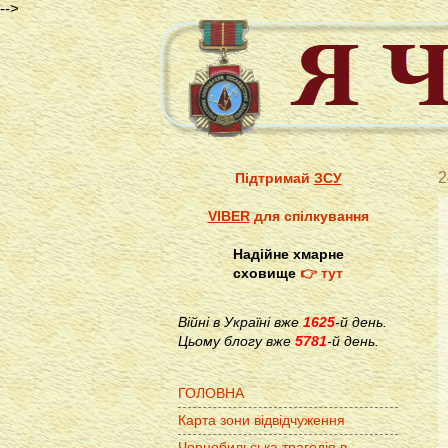
-->
2
Підтримай
ЗСУ
VIBER
для спілкування
Надійне хмарне
сховище
👉 тут
Війні в Україні вже
1625
-й день.
Цьому блогу вже
5781
-й день.
ГОЛОВНА
Карта зони відвідчуження
Чорнобильська трагедія в