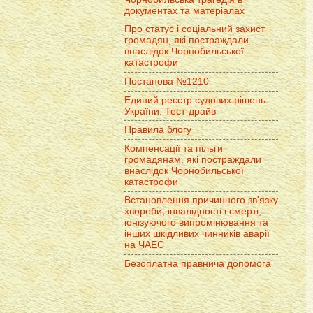
документах та матеріалах
Про статус і соціальний захист
громадян, які постраждали
внаслідок Чорнобильської
катастрофи
Постанова №1210
Единий реєстр судових рішень
України. Тест-драйв
Правила блогу
Компенсації та пільги
громадянам, які постраждали
внаслідок Чорнобильської
катастрофи
Встановлення причинного зв'язку
хвороби, інвалідності і смерті,
іонізуючого випромінювання та
інших шкідливих чинників аварії
на ЧАЕС
Безоплатна правнича допомога