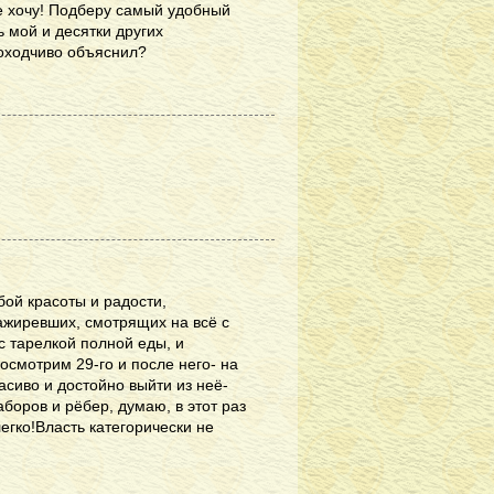
не хочу! Подберу самый удобный
ь мой и десятки других
оходчиво объяснил?
обой красоты и радости,
зажиревших, смотрящих на всё с
с тарелкой полной еды, и
осмотрим 29-го и после него- на
асиво и достойно выйти из неё-
аборов и рёбер, думаю, в этот раз
егко!Власть категорически не