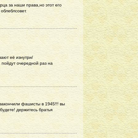
ца за наши права,но этот его
 облеблсовет.
вают её изнутри/
 пойдут очередной раз на
закончили фашисты в 1945!!! вы
 будете! держитесь братья