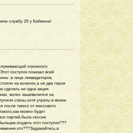
днюю службу 29 у Кабмина!
аслуживающий огромного
 Этот поступок показал всей
аины ,в лице ликвидаторов,
ояли на коленях,а не два героя
а сделать ни одна акция
умаю, волос зашевелился на
тупили слезы,хотя утраты в жизни
я после такого от массового
такого,как можно будет
все партий,была сессия
ыльцев осудить этот поступок???
ожжение,кто???Задумайтесь,а