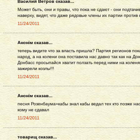
Василий Ветров сказав...
Может быть, они и правы, что пока не сдают - они подтачи
наверху, видят, что даже рядовые члены их партии против 
11/24/2011
Анонім сказав...
теперь видите что за власть пришла? Партия регионов пока
народ, а на колени она поставила нас давно так как на До
Донбасс просыпайся хватит ползать перед ними на коленя
зажирели козлы!!!
11/24/2011
Анонім сказав...
песня Розенбаума=кабы знал кабы ведал тех кто позже нас
кому не сдавал
11/24/2011
товарищ сказав...