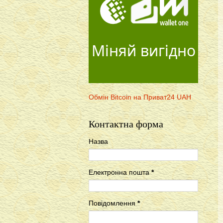
Міняй вигідно
Обмін Bitcoin на Приват24 UAH
Контактна форма
Назва
Електронна пошта
*
Повідомлення
*