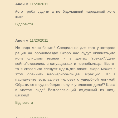
Анонім
11/20/2011
його треба судити а не бідолашний народ.який хоче
жити.
Відповісти
Анонім
11/20/2011
Не надо меня банить! Специально для того у которого
рация на бронепоезде! Скоро нас будут обвинять,что
ночь слишком темная и в других "грехах"."Дети
войны"оказались в ситуации,как и чернобыльцы. Всего-
то я сказал,что следует ждать,что власть скоро может в
этом обвинить нас-чернобыльцев! Фракцию ПР в
парламенте возглавляет человек с ущербной логикой!
Обратился в суд,победил-получи уголовное дело!? Шиза
в чистом виде! Возглавляющий их,лучший из них,-
шизоид!
Відповісти