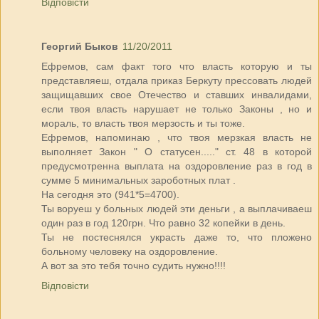
Відповісти
Георгий Быков
11/20/2011
Ефремов, сам факт того что власть которую и ты
представляеш, отдала приказ Беркуту прессовать людей
защищавших свое Отечество и ставших инвалидами,
если твоя власть нарушает не только Законы , но и
мораль, то власть твоя мерзость и ты тоже.
Ефремов, напоминаю , что твоя мерзкая власть не
выполняет Закон " О статусен....." ст. 48 в которой
предусмотренна выплата на оздоровление раз в год в
сумме 5 минимальных зароботных плат .
На сегодня это (941*5=4700).
Ты воруеш у больных людей эти деньги , а выплачиваеш
один раз в год 120грн. Что равно 32 копейки в день.
Ты не постеснялся украсть даже то, что пложено
больному человеку на оздоровление.
А вот за это тебя точно судить нужно!!!!
Відповісти