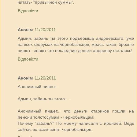
читать- "привычной суммы".
Відповісти
Анонім
11/20/2011
Админ, забань ты этого подъебыша андреевского, уже
на всех форумах на чернобыльцев, мрась такая, брехню
пишет - знают что последние деньки андрееву остались!
Відповісти
Анонім
11/20/2011
Анонимный пишет...
Админ, забань ты этого ...
Анонимный пишет... что деньги стариков пошли на
пенсии толстосумам - чернобыльцам!
Почему "забань?" По моему написали с иронией. Ведь
сейчас во всем винят чернобыльцев.