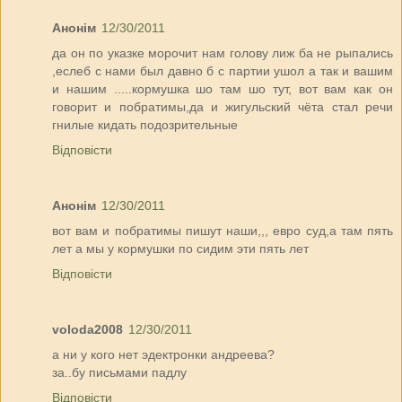
Анонім
12/30/2011
да он по указке морочит нам голову лиж ба не рыпались
,еслеб с нами был давно б с партии ушол а так и вашим
и нашим .....кормушка шо там шо тут, вот вам как он
говорит и побратимы,да и жигульский чёта стал речи
гнилые кидать подозрительные
Відповісти
Анонім
12/30/2011
вот вам и побратимы пишут наши,,, евро суд,а там пять
лет а мы у кормушки по сидим эти пять лет
Відповісти
voloda2008
12/30/2011
а ни у кого нет эдектронки андреева?
за..бу письмами падлу
Відповісти