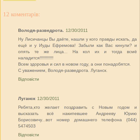
12 коментарів:
Володя-разведрота.
12/30/2011
Ну Лисичанцы Вы даёте, нашли у кого правды искать, да
ещё и у Иуды Ефремова! Забыли как Вас кинули? и
опять те же лица... На кол их и тогда всмё
наладится!!!!!!!!!!!
Всем здоровья и сил в новом году, а они понадобятся.
С уважением, Володя-разведрота. Луганск.
Відповісти
Луганск
12/30/2011
Ребята,кто желает поздравить с Новым годом и
высказать всё накипевшее Андрееву Юрию
Борисовичу...вот номер домашнего телефона (044)
5474503
Відповісти