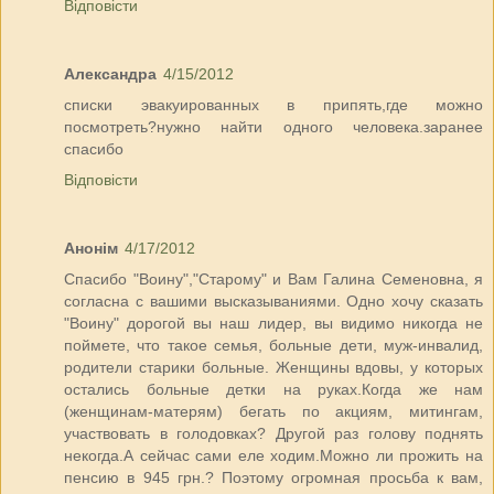
Відповісти
Александра
4/15/2012
списки эвакуированных в припять,где можно
посмотреть?нужно найти одного человека.заранее
спасибо
Відповісти
Анонім
4/17/2012
Спасибо "Воину","Старому" и Вам Галина Семеновна, я
согласна с вашими высказываниями. Одно хочу сказать
"Воину" дорогой вы наш лидер, вы видимо никогда не
поймете, что такое семья, больные дети, муж-инвалид,
родители старики больные. Женщины вдовы, у которых
остались больные детки на руках.Когда же нам
(женщинам-матерям) бегать по акциям, митингам,
участвовать в голодовках? Другой раз голову поднять
некогда.А сейчас сами еле ходим.Можно ли прожить на
пенсию в 945 грн.? Поэтому огромная просьба к вам,