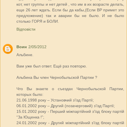
кот, нет группы и нет детей , что им в их возрасте делать,
еще 26 лет ждать. Если бы да кабы,(Если ВР примет это
предложение) так и аварии бы не было. И не было
столько ГОРЯ и БОЛИ.
Відповісти
Воин
2/05/2012
Альбине.
Вам уже был ответ. Ещё раз повторю.
Альбина Вы член Чернобыльской Партии ?
Что Вы знаете о съездах Чернобыльской Партии,
которых было:
21.06.1998 року – Установчий з’їзд Партії;
06.01.2002 року – Другий (позачерговий) з’їзд Партії;
15.01.2002 року - Перший міжпартійний з’їзд блоку партій
“За Ющенка !”;
24.01.2002 року - Другий міжпартійний з’їзд блоку партій