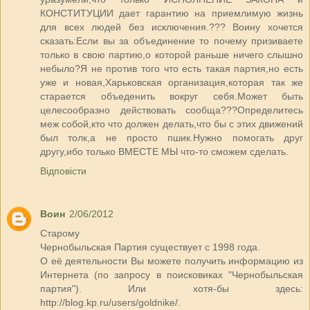
КОНСТИТУЦИИ дает гарантию на приемлимую жизнь
для всех людей без исключения.??? Воину хочется
сказать:Если вы за объединение то почему призиваете
только в свою партию,о которой раньше ничего слышно
небыло?Я не против того что есть такая партия,но есть
уже и новая,Харьковская организация,которая так же
старается объеденить вокруг себя.Может быть
целесообразно действовать сообща???Определитесь
меж собой,кто что должен делать,что бы с этих движений
был толк,а не просто пшик.Нужно помогать друг
другу,ибо только ВМЕСТЕ МЫ что-то сможем сделать.
Відповісти
Воин
2/06/2012
Старому
Чернобыльская Партия существует с 1998 года.
О её деятельности Вы можете получить информацию из
Интернета (по запросу в поисковиках "Чернобыльская
партия"). Или хотя-бы здесь:
http://blog.kp.ru/users/goldnike/.