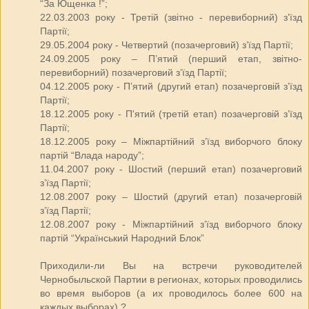
“За Ющенка !”;
22.03.2003 року - Третій (звітно - перевиборний) з’їзд
Партії;
29.05.2004 року - Четвертий (позачерговий) з’їзд Партії;
24.09.2005 року – П’ятий (перший етап, звітно-
перевиборний) позачерговий з’їзд Партії;
04.12.2005 року - П’ятий (другий етап) позачерговій з’їзд
Партії;
18.12.2005 року - П'ятий (третій етап) позачерговій з’їзд
Партії;
18.12.2005 року – Міжпартійний з’їзд виборчого блоку
партій “Влада народу”;
11.04.2007 року - Шостий (перший етап) позачерговий
з’їзд Партії;
12.08.2007 року – Шостий (другий етап) позачерговій
з’їзд Партії;
12.08.2007 року - Міжпартійний з’їзд виборчого блоку
партій “Український Народний Блок”
Приходили-ли Вы на встречи руководителей
Чернобыльской Партии в регионах, которых проводились
во время выборов (а их проводилось более 600 на
каждых выборах) ?