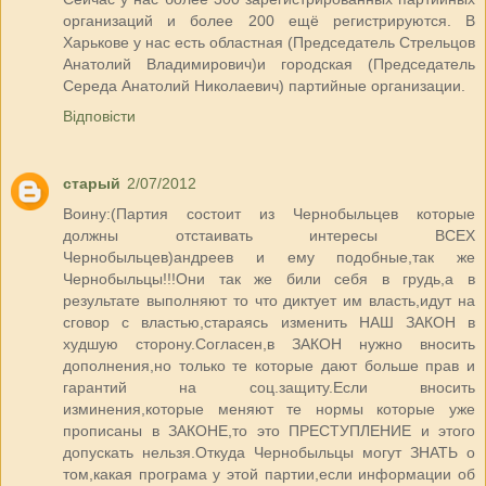
организаций и более 200 ещё регистрируются. В
Харькове у нас есть областная (Председатель Стрельцов
Анатолий Владимирович)и городская (Председатель
Середа Анатолий Николаевич) партийные организации.
Відповісти
старый
2/07/2012
Воину:(Партия состоит из Чернобыльцев которые
должны отстаивать интересы ВСЕХ
Чернобыльцев)андреев и ему подобные,так же
Чернобыльцы!!!Они так же били себя в грудь,а в
результате выполняют то что диктует им власть,идут на
сговор с властью,стараясь изменить НАШ ЗАКОН в
худшую сторону.Согласен,в ЗАКОН нужно вносить
дополнения,но только те которые дают больше прав и
гарантий на соц.защиту.Если вносить
изминения,которые меняют те нормы которые уже
прописаны в ЗАКОНЕ,то это ПРЕСТУПЛЕНИЕ и этого
допускать нельзя.Откуда Чернобыльцы могут ЗНАТЬ о
том,какая програма у этой партии,если информации об