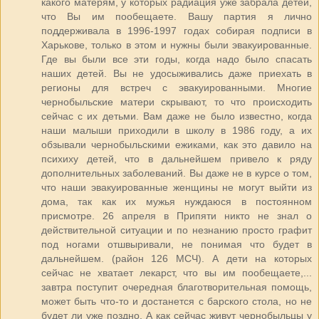
какого матерям, у которых радиация уже забрала детей,
что Вы им пообещаете. Вашу партия я лично
поддерживала в 1996-1997 годах собирая подписи в
Харькове, только в этом и нужны были эвакуированные.
Где вы были все эти годы, когда надо было спасать
наших детей. Вы не удосыживались даже приехать в
регионы для встреч с эвакуированными. Многие
чернобыльские матери скрывают, то что происходить
сейчас с их детьми. Вам даже не было известно, когда
наши малыши приходили в школу в 1986 году, а их
обзывали чернобыльскими ежиками, как это давило на
психиху детей, что в дальнейшем привело к ряду
дополнительных заболеваний. Вы даже не в курсе о том,
что наши эвакуированные женщины не могут выйти из
дома, так как их мужья нуждаюся в постоянном
присмотре. 26 апреля в Припяти никто не знал о
действительной ситуации и по незнанию просто графит
под ногами отшвыривали, не понимая что будет в
дальнейшем. (район 126 МСЧ). А дети на которых
сейчас не хватает лекарст, что вы им пообещаете,...
завтра поступит очередная благотворительная помощь,
может быть что-то и достанется с барского стола, но не
будет ли уже поздно. А как сейчас живут чернобыльцы у