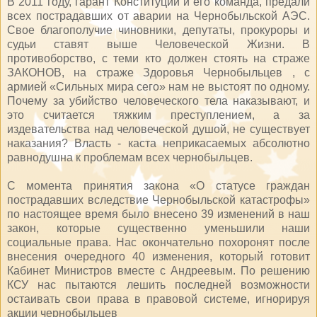
В 2011 году, гарант Конституции и его команда, предали
всех пострадавших от аварии на Чернобыльской АЭС.
Свое благополучие чиновники, депутаты, прокуроры и
судьи ставят выше Человеческой Жизни. В
противоборство, с теми кто должен стоять на страже
ЗАКОНОВ, на страже Здоровья Чернобыльцев , с
армией «Сильных мира сего» нам не выстоят по одному.
Почему за убийство человеческого тела наказывают, и
это считается тяжким преступлением, а за
издевательства над человеческой душой, не существует
наказания? Власть - каста неприкасаемых абсолютно
равнодушна к проблемам всех чернобыльцев.
С момента принятия закона «О статусе граждан
пострадавших вследствие Чернобыльской катастрофы»
по настоящее время было внесено 39 изменений в наш
закон, которые существенно уменьшили наши
социальные права. Нас окончательно похоронят после
внесения очередного 40 изменения, который готовит
Кабинет Министров вместе с Андреевым. По решению
КСУ нас пытаются лешить последней возможности
остаивать свои права в правовой системе, игнорируя
акции чернобыльцев