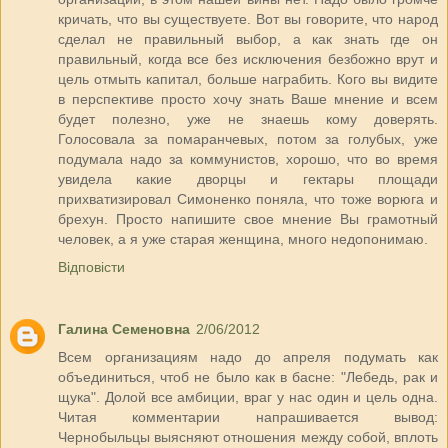
кричать, что вы существуете. Вот вы говорите, что народ
сделал не правильный выбор, а как знать где он
правильный, когда все без исключения безбожно врут и
цель отмыть капитал, больше награбить. Кого вы видите
в перспективе просто хочу знать Ваше мнение и всем
будет полезно, уже не знаешь кому доверять.
Голосовала за помаранчевых, потом за голубых, уже
подумала надо за коммунистов, хорошо, что во время
увидела какие дворцы и гектары площади
прихватизировал Симоненко поняла, что тоже ворюга и
брехун. Просто напишите свое мнение Вы грамотный
человек, а я уже старая женщина, много недопонимаю.
Відповісти
Галина Семеновна
2/06/2012
Всем организациям надо до апреля подумать как
объединиться, чтоб не было как в басне: "Лебедь, рак и
щука". Долой все амбиции, враг у нас один и цель одна.
Читая комментарии напрашивается вывод:
Чернобыльцы выясняют отношения между собой, вплоть