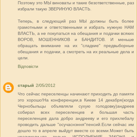
Поэтому это МЫ виноваты и такие безответственные, раз
избрали такую ЗВЕРИНУЮ ВЛАСТЬ.
Теперь, в следующий раз МЫ должны быть более
грамотными и ответственными и избрать нужную НАМ
ВЛАСТЬ, а не покупаться на обещания и подачки всяких
ВОРОВ, МОШЕННИКОВ и БАНДИТОВ. И меньше
обращать внимание на их "сладкие" предвыборные
обещания и подачки, а смотреть на их реальные дела и
цели.
Відповісти
старый
2/05/2012
Что сейчас переселенцы начинают приходить до памяти
это хорошо!На конференции,в Киеве 14 декабря(когда
Чернобыльцы объявляли сухую голодовку)андреев
собирал всех переселенцев и большая часть
переселенцев дала добро андрееву и его прихлебалу
проводить дальше "осучаснэння"пенсий.Если сейчас им
дошло то в апреле выйдут вместе со всеми.Может быть
уразумели,что только ИСПОЛНЕНИЕ ЗАКОНА и