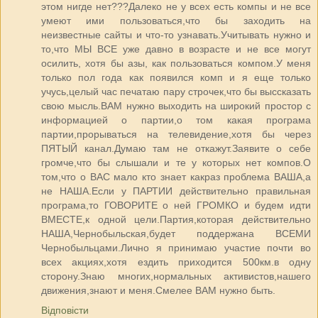
этом нигде нет???Далеко не у всех есть компы и не все
умеют ими пользоваться,что бы заходить на
неизвестные сайты и что-то узнавать.Учитывать нужно и
то,что МЫ ВСЕ уже давно в возрасте и не все могут
осилить, хотя бы азы, как пользоваться компом.У меня
только пол года как появился комп и я еще только
учусь,целый час печатаю пару строчек,что бы выссказать
свою мысль.ВАМ нужно выходить на широкий простор с
информацией о партии,о том какая програма
партии,прорываться на телевидение,хотя бы через
ПЯТЫЙ канал.Думаю там не откажут.Заявите о себе
громче,что бы слышали и те у которых нет компов.О
том,что о ВАС мало кто знает какраз проблема ВАША,а
не НАША.Если у ПАРТИИ действительно правильная
програма,то ГОВОРИТЕ о ней ГРОМКО и будем идти
ВМЕСТЕ,к одной цели.Партия,которая действительно
НАША,Чернобыльская,будет поддержана ВСЕМИ
Чернобыльцами.Лично я принимаю участие почти во
всех акциях,хотя ездить приходится 500км.в одну
сторону.Знаю многих,нормальных активистов,нашего
движения,знают и меня.Смелее ВАМ нужно быть.
Відповісти