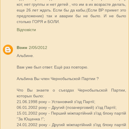
кот, нет группы и нет детей , что им в их возрасте делать,
еще 26 лет ждать. Если бы да кабы,(Если ВР примет это
предложение) так и аварии бы не было. И не было
столько ГОРЯ и БОЛИ.
Відповісти
Воин
2/05/2012
Альбине.
Вам уже был ответ. Ещё раз повторю.
Альбина Вы член Чернобыльской Партии ?
Что Вы знаете о съездах Чернобыльской Партии,
которых было:
21.06.1998 року – Установчий з’їзд Партії;
06.01.2002 року – Другий (позачерговий) з’їзд Партії;
15.01.2002 року - Перший міжпартійний з’їзд блоку партій
“За Ющенка !”;
24.01.2002 року - Другий міжпартійний з’їзд блоку партій