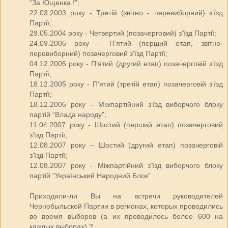
“За Ющенка !”;
22.03.2003 року - Третій (звітно - перевиборний) з’їзд
Партії;
29.05.2004 року - Четвертий (позачерговий) з’їзд Партії;
24.09.2005 року – П’ятий (перший етап, звітно-
перевиборний) позачерговий з’їзд Партії;
04.12.2005 року - П’ятий (другий етап) позачерговій з’їзд
Партії;
18.12.2005 року - П'ятий (третій етап) позачерговій з’їзд
Партії;
18.12.2005 року – Міжпартійний з’їзд виборчого блоку
партій “Влада народу”;
11.04.2007 року - Шостий (перший етап) позачерговий
з’їзд Партії;
12.08.2007 року – Шостий (другий етап) позачерговій
з’їзд Партії;
12.08.2007 року - Міжпартійний з’їзд виборчого блоку
партій “Український Народний Блок”
Приходили-ли Вы на встречи руководителей
Чернобыльской Партии в регионах, которых проводились
во время выборов (а их проводилось более 600 на
каждых выборах) ?