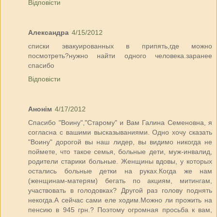
Відповісти
Александра
4/15/2012
списки эвакуированных в припять,где можно
посмотреть?нужно найти одного человека.заранее
спасибо
Відповісти
Анонім
4/17/2012
Спасибо "Воину","Старому" и Вам Галина Семеновна, я
согласна с вашими высказываниями. Одно хочу сказать
"Воину" дорогой вы наш лидер, вы видимо никогда не
поймете, что такое семья, больные дети, муж-инвалид,
родители старики больные. Женщины вдовы, у которых
остались больные детки на руках.Когда же нам
(женщинам-матерям) бегать по акциям, митингам,
участвовать в голодовках? Другой раз голову поднять
некогда.А сейчас сами еле ходим.Можно ли прожить на
пенсию в 945 грн.? Поэтому огромная просьба к вам,