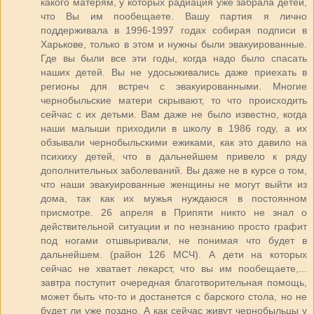
какого матерям, у которых радиация уже забрала детей,
что Вы им пообещаете. Вашу партия я лично
поддерживала в 1996-1997 годах собирая подписи в
Харькове, только в этом и нужны были эвакуированные.
Где вы были все эти годы, когда надо было спасать
наших детей. Вы не удосыживались даже приехать в
регионы для встреч с эвакуированными. Многие
чернобыльские матери скрывают, то что происходить
сейчас с их детьми. Вам даже не было известно, когда
наши малыши приходили в школу в 1986 году, а их
обзывали чернобыльскими ежиками, как это давило на
психиху детей, что в дальнейшем привело к ряду
дополнительных заболеваний. Вы даже не в курсе о том,
что наши эвакуированные женщины не могут выйти из
дома, так как их мужья нуждаюся в постоянном
присмотре. 26 апреля в Припяти никто не знал о
действительной ситуации и по незнанию просто графит
под ногами отшвыривали, не понимая что будет в
дальнейшем. (район 126 МСЧ). А дети на которых
сейчас не хватает лекарст, что вы им пообещаете,...
завтра поступит очередная благотворительная помощь,
может быть что-то и достанется с барского стола, но не
будет ли уже поздно. А как сейчас живут чернобыльцы у