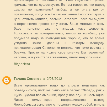
кричать, что вы существуете. Вот вы говорите, что народ
сделал не правильный выбор, а как знать где он
правильный, когда все без исключения безбожно врут и
цель отмыть капитал, больше награбить. Кого вы видите
в перспективе просто хочу знать Ваше мнение и всем
будет полезно, уже не знаешь кому доверять.
Голосовала за помаранчевых, потом за голубых, уже
подумала надо за коммунистов, хорошо, что во время
увидела какие дворцы и гектары площади
прихватизировал Симоненко поняла, что тоже ворюга и
брехун. Просто напишите свое мнение Вы грамотный
человек, а я уже старая женщина, много недопонимаю.
Відповісти
Галина Семеновна
2/06/2012
Всем организациям надо до апреля подумать как
объединиться, чтоб не было как в басне: "Лебедь, рак и
щука". Долой все амбиции, враг у нас один и цель одна.
Читая комментарии напрашивается вывод:
Чернобыльцы выясняют отношения между собой, вплоть