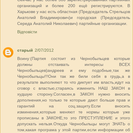
организаций и более 200 ещё регистрируются. В
Харькове у нас есть областная (Председатель Стрельцов
Анатолий Владимирович)и городская (Председатель
Середа Анатолий Николаевич) партийные организации.
Відповісти
старый
2/07/2012
Воину:(Партия состоит из Чернобыльцев которые
должны отстаивать интересы ВСЕХ
Чернобыльцев)андреев и ему подобные,так же
Чернобыльцы!!!Они так же били себя в грудь,а в
результате выполняют то что диктует им власть,идут на
сговор с властью,стараясь изменить НАШ ЗАКОН в
худшую сторону.Согласен,в ЗАКОН нужно вносить
дополнения,но только те которые дают больше прав и
гарантий на соц.защиту.Если вносить
изминения,которые меняют те нормы которые уже
прописаны в ЗАКОНЕ,то это ПРЕСТУПЛЕНИЕ и этого
допускать нельзя.Откуда Чернобыльцы могут ЗНАТЬ о
том,какая програма у этой партии,если информации об