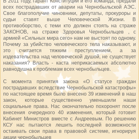
В 2011 году, гарант Конституции и его команда, предали
всех пострадавших от аварии на Чернобыльской АЭС.
Свое благополучие чиновники, депутаты, прокуроры и
судьи ставят выше Человеческой Жизни. В
противоборство, с теми кто должен стоять на страже
ЗАКОНОВ, на страже Здоровья Чернобыльцев , с
армией «Сильных мира сего» нам не выстоят по одному.
Почему за убийство человеческого тела наказывают, и
это считается тяжким преступлением, а за
издевательства над человеческой душой, не существует
наказания? Власть - каста неприкасаемых абсолютно
равнодушна к проблемам всех чернобыльцев.
С момента принятия закона «О статусе граждан
пострадавших вследствие Чернобыльской катастрофы»
по настоящее время было внесено 39 изменений в наш
закон, которые существенно уменьшили наши
социальные права. Нас окончательно похоронят после
внесения очередного 40 изменения, который готовит
Кабинет Министров вместе с Андреевым. По решению
КСУ нас пытаются лешить последней возможности
остаивать свои права в правовой системе, игнорируя
акции чернобыльцев