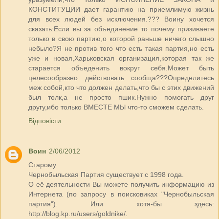
КОНСТИТУЦИИ дает гарантию на приемлимую жизнь
для всех людей без исключения.??? Воину хочется
сказать:Если вы за объединение то почему призиваете
только в свою партию,о которой раньше ничего слышно
небыло?Я не против того что есть такая партия,но есть
уже и новая,Харьковская организация,которая так же
старается объеденить вокруг себя.Может быть
целесообразно действовать сообща???Определитесь
меж собой,кто что должен делать,что бы с этих движений
был толк,а не просто пшик.Нужно помогать друг
другу,ибо только ВМЕСТЕ МЫ что-то сможем сделать.
Відповісти
Воин
2/06/2012
Старому
Чернобыльская Партия существует с 1998 года.
О её деятельности Вы можете получить информацию из
Интернета (по запросу в поисковиках "Чернобыльская
партия"). Или хотя-бы здесь:
http://blog.kp.ru/users/goldnike/.