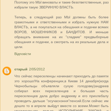
Поэтому это МЫ виноваты и такие безответственные, раз
избрали такую ЗВЕРИНУЮ ВЛАСТЬ.
Теперь, в следующий раз МЫ должны быть более
грамотными и ответственными и избрать нужную НАМ
ВЛАСТЬ, а не покупаться на обещания и подачки всяких
ВОРОВ, МОШЕННИКОВ и БАНДИТОВ. И меньше
обращать внимание на их "сладкие" предвыборные
обещания и подачки, а смотреть на их реальные дела и
цели.
Відповісти
старый
2/05/2012
Что сейчас переселенцы начинают приходить до памяти
это хорошо!На конференции,в Киеве 14 декабря(когда
Чернобыльцы объявляли сухую голодовку)андреев
собирал всех переселенцев и большая часть
переселенцев дала добро андрееву и его прихлебалу
проводить дальше "осучаснэння"пенсий.Если сейчас им
дошло то в апреле выйдут вместе со всеми.Может быть
уразумели,что только ИСПОЛНЕНИЕ ЗАКОНА и