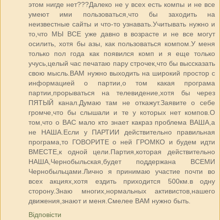
этом нигде нет???Далеко не у всех есть компы и не все
умеют ими пользоваться,что бы заходить на
неизвестные сайты и что-то узнавать.Учитывать нужно и
то,что МЫ ВСЕ уже давно в возрасте и не все могут
осилить, хотя бы азы, как пользоваться компом.У меня
только пол года как появился комп и я еще только
учусь,целый час печатаю пару строчек,что бы выссказать
свою мысль.ВАМ нужно выходить на широкий простор с
информацией о партии,о том какая програма
партии,прорываться на телевидение,хотя бы через
ПЯТЫЙ канал.Думаю там не откажут.Заявите о себе
громче,что бы слышали и те у которых нет компов.О
том,что о ВАС мало кто знает какраз проблема ВАША,а
не НАША.Если у ПАРТИИ действительно правильная
програма,то ГОВОРИТЕ о ней ГРОМКО и будем идти
ВМЕСТЕ,к одной цели.Партия,которая действительно
НАША,Чернобыльская,будет поддержана ВСЕМИ
Чернобыльцами.Лично я принимаю участие почти во
всех акциях,хотя ездить приходится 500км.в одну
сторону.Знаю многих,нормальных активистов,нашего
движения,знают и меня.Смелее ВАМ нужно быть.
Відповісти