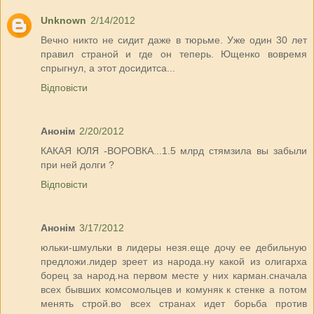
Unknown
2/14/2012
Вечно никто не сидит даже в тюрьме. Уже один 30 лет
правил страной и где он теперь. Ющенко вовремя
спрыгнул, а этот досидитса...
Відповісти
Анонім
2/20/2012
КАКАЯ ЮЛЯ -ВОРОВКА...1.5 млрд стямзила вы забыли
при ней долги ?
Відповісти
Анонім
3/17/2012
юльки-шмульки в лидеры незя.еще дочу ее дебильную
предложи.лидер зреет из народа.ну какой из олигарха
борец за народ.на первом месте у них карман.сначала
всех бывших комсомольцев и комуняк к стенке а потом
менять строй.во всех странах идет борьба против